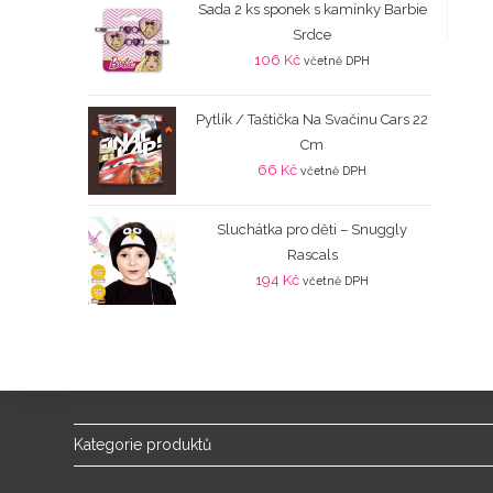
Sada 2 ks sponek s kamínky Barbie
Srdce
106
Kč
včetně DPH
Pytlík / Taštička Na Svačinu Cars 22
Cm
66
Kč
včetně DPH
Sluchátka pro děti – Snuggly
Rascals
194
Kč
včetně DPH
Kategorie produktů