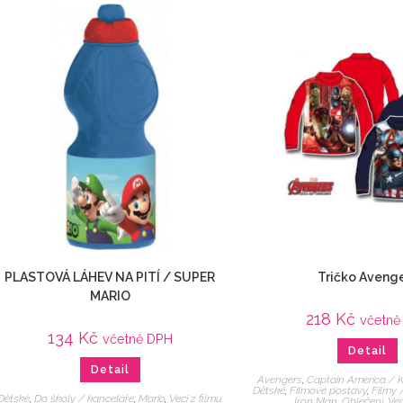
PLASTOVÁ LÁHEV NA PITÍ / SUPER
Tričko Aveng
MARIO
218
Kč
včetně
134
Kč
včetně DPH
Detail
Detail
Avengers
,
Captain America / 
Dětské
,
Filmové postavy
,
Filmy 
Dětské
,
Do školy / kanceláře
,
Mario
,
Veci z filmu
Iron Man
,
Oblečení
,
Vec