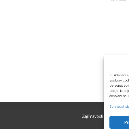
K ukládání a
soubory cook
personalizo
údaje, jako 
odvolání sou
Spravovat s
Zajímavosti
Př