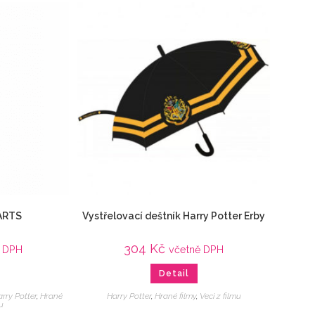
ARTS
Vystřelovací deštník Harry Potter Erby
304
Kč
ě DPH
včetně DPH
Detail
rry Potter
,
Hrané
Harry Potter
,
Hrané filmy
,
Veci z filmu
u