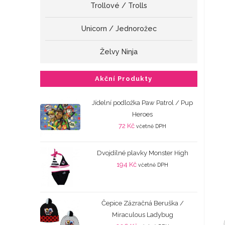
Trollové / Trolls
Unicorn / Jednorožec
Želvy Ninja
Akční Produkty
Jídelní podložka Paw Patrol / Pup
Heroes
72
Kč
včetně DPH
Dvojdílné plavky Monster High
194
Kč
včetně DPH
Čepice Zázračná Beruška /
Miraculous Ladybug