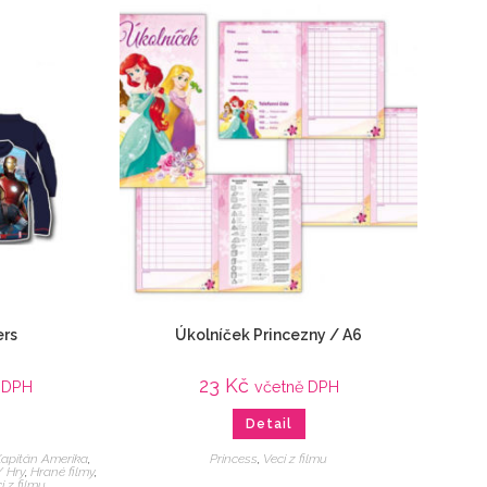
ers
Úkolníček Princezny / A6
23
Kč
 DPH
včetně DPH
Detail
Kapitán Amerika
,
Princess
,
Veci z filmu
/ Hry
,
Hrané filmy
,
i z filmu