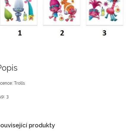
Popis
icence: Trolls
yp: 3
ouvisející produkty