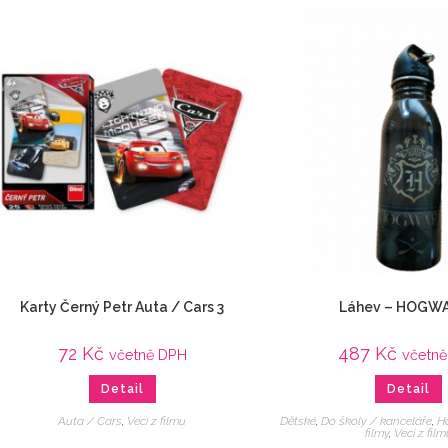
Karty Černý Petr Auta / Cars 3
Láhev – HOGW
72
Kč
487
Kč
včetně DPH
včetn
Detail
Detail
Auta / Cars
,
Veci z filmu
Dětské
,
Do školy / kanceláře
,
Ha
filmy
,
Veci z film