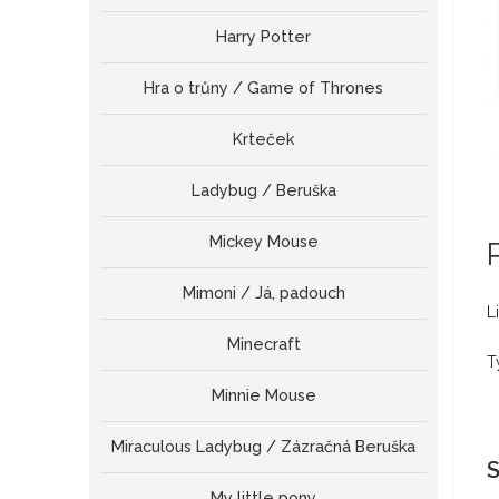
Harry Potter
Hra o trůny / Game of Thrones
Krteček
Ladybug / Beruška
Mickey Mouse
Mimoni / Já, padouch
L
Minecraft
T
Minnie Mouse
Miraculous Ladybug / Zázračná Beruška
S
My little pony