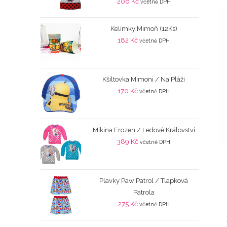
206
Kč
včetně DPH
Kelímky Mimoň (12Ks)
182
Kč
včetně DPH
Kšiltovka Mimoni / Na Pláži
170
Kč
včetně DPH
Mikina Frozen / Ledové Království
389
Kč
včetně DPH
Plavky Paw Patrol / Tlapková
Patrola
275
Kč
včetně DPH