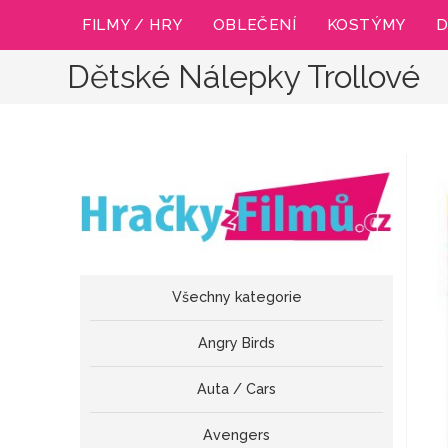
Přejít
FILMY / HRY
OBLEČENÍ
KOSTÝMY
D
k
obsahu
Dětské Nálepky Trollové
Všechny kategorie
Angry Birds
Auta / Cars
Avengers