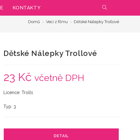
IE
KONTAKTY
PŘEPNOUT
Domů
>
Veci z filmu
>
Dětské Nálepky Trollové
VYHLEDÁVÁNÍ
NA
Dětské Nálepky Trollové
WEBU
23
Kč
včetně DPH
Licence: Trolls
Typ: 3
DETAIL