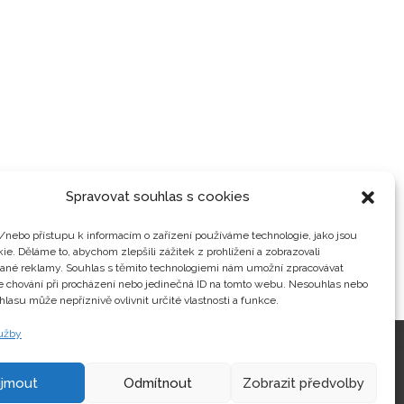
Spravovat souhlas s cookies
/nebo přístupu k informacím o zařízení používáme technologie, jako jsou
ie. Děláme to, abychom zlepšili zážitek z prohlížení a zobrazovali
vané reklamy. Souhlas s těmito technologiemi nám umožní zpracovávat
je chování při procházení nebo jedinečná ID na tomto webu. Nesouhlas nebo
hlasu může nepříznivě ovlivnit určité vlastnosti a funkce.
lužby
Kontakty
ijmout
Odmítnout
Zobrazit předvolby