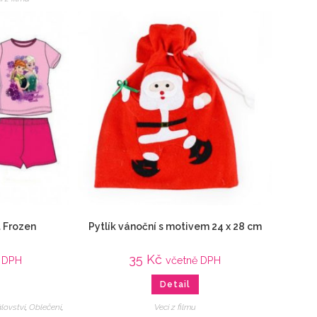
t Frozen
Pytlík vánoční s motivem 24 x 28 cm
35
Kč
 DPH
včetně DPH
Detail
lovství
,
Oblečení
,
Veci z filmu