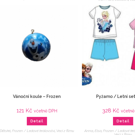
Vánoční koule – Frozen
Pyžamo / Letní se
121
Kč
328
Kč
včetně DPH
včetně
Detail
Detail
Dětské
,
Frozen / Ledové království
,
Veci z filmu
Anna
,
Elsa
,
Frozen / Ledové krá
Veci z filmu