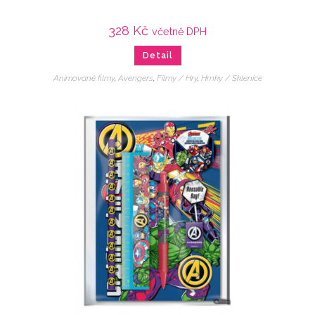
328
Kč
včetně DPH
Detail
Animované filmy
,
Avengers
,
Filmy / Hry
,
Hrnky / Sklenice