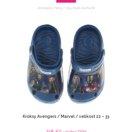
Avengers
,
Filmy / Hry
,
Hulk
,
Kuchyně
Kroksy Avengers / Marvel / velikost 22 – 33
218
Kč
včetně DPH