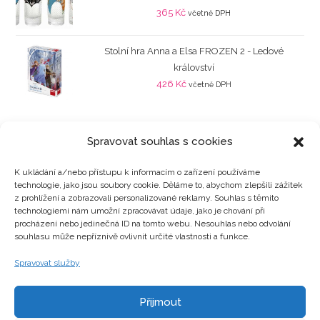
365
Kč
včetně DPH
Stolní hra Anna a Elsa FROZEN 2 - Ledové
království
426
Kč
včetně DPH
Spravovat souhlas s cookies
K ukládání a/nebo přístupu k informacím o zařízení používáme
technologie, jako jsou soubory cookie. Děláme to, abychom zlepšili zážitek
Kategorie produktů
z prohlížení a zobrazovali personalizované reklamy. Souhlas s těmito
technologiemi nám umožní zpracovávat údaje, jako je chování při
procházení nebo jedinečná ID na tomto webu. Nesouhlas nebo odvolání
souhlasu může nepříznivě ovlivnit určité vlastnosti a funkce.
Zajímavosti
Spravovat služby
Přijmout