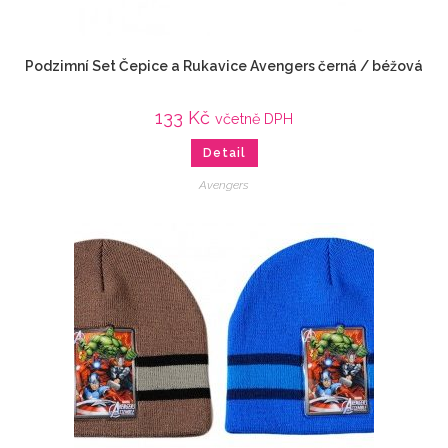
Podzimní Set Čepice a Rukavice Avengers černá / béžová
133
Kč
včetně DPH
Detail
Avengers