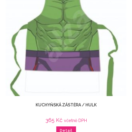
KUCHYŇSKÁ ZÁSTĚRA / HULK
365
Kč
včetně DPH
Detail