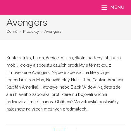
Přejít
MENU
k
obsahu
Avengers
Domů
>
Produkty
>
Avengers
Kupte si triko, batoh, čepice, mikinu, školní potřeby, obaly na
mobil, kroksy a spoustu dalších produkty s tématikou z
filmové série Avengers. Najdete zde věci na kterých je
legendární Iron Man, Neuvěřitelný Hulk, Thor, Captain America
(kapitán Amerika), Hawkeye, nebo Black Widow. Najdete zde
ale i hlavního záporáka, proti kterému bojovali všichni
hrdinové a tím je Thanos. Oblíbené Marvelovské postavičky
naleznete na všech možných předmětech.