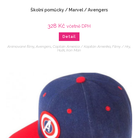
Školní pomůcky / Marvel / Avengers
328
Kč
včetně DPH
Detail
Animované filmy
,
Avengers
,
Captain America / Kapitán Amerika
,
Filmy / Hry
,
Hulk
,
Iron Man