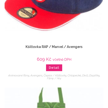
Kšiltovka RAP / Marvel / Avengers
609
Kč
včetně DPH
Detail
Animované filmy
,
Avengers
,
Čepice / Kšiltovky
,
Chlapecké
,
Dívčí
,
Doplňky
,
Filmy / Hry