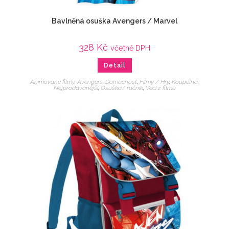
Bavlněná osuška Avengers / Marvel
328
Kč
včetně DPH
Detail
Animované filmy
,
Avengers
,
Domácnost
,
Filmy / Hry
,
Koupelna
,
Nejprodávanější
,
Osuška/ ručník
,
Veci z filmu