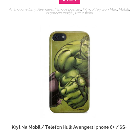
Animované filmy
,
Avengers
,
Filmové postavy
,
Filmy / Hry
,
Iron Man
,
Mobily
,
Nejprodávanější
,
Veci z filmu
Kryt Na Mobil / Telefon Hulk Avengers Iphone 6+ / 6S+