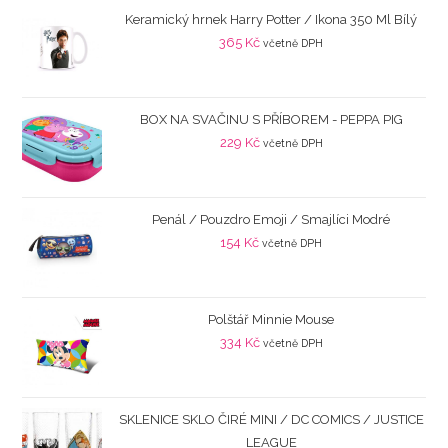
Keramický hrnek Harry Potter / Ikona 350 Ml Bílý
365
Kč
včetně DPH
BOX NA SVAČINU S PŘÍBOREM - PEPPA PIG
229
Kč
včetně DPH
Penál / Pouzdro Emoji / Smajlíci Modré
154
Kč
včetně DPH
Polštář Minnie Mouse
334
Kč
včetně DPH
SKLENICE SKLO ČIRÉ MINI / DC COMICS / JUSTICE
LEAGUE