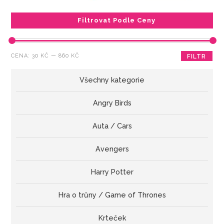
Filtrovat Podle Ceny
Minimální
Maximální
CENA:
30 KČ
—
860 KČ
FILTR
cena
cena
Všechny kategorie
Angry Birds
Auta / Cars
Avengers
Harry Potter
Hra o trůny / Game of Thrones
Krteček