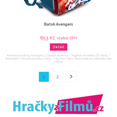
Batoh Avengers
853
Kč
včetně DPH
Detail
Animované filmy
,
Avengers
,
Captain America / Kapitán Amerika
,
Do školy /
kanceláře
,
Filmové postavy
,
Filmy / Hry
,
Iron Man
,
Školní batohy, aktovky
,
Veci
z filmu
1
2