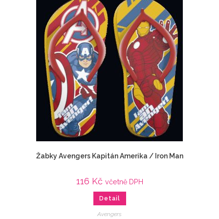
Žabky Avengers Kapitán Amerika / Iron Man
116
Kč
včetně DPH
Detail
Avengers