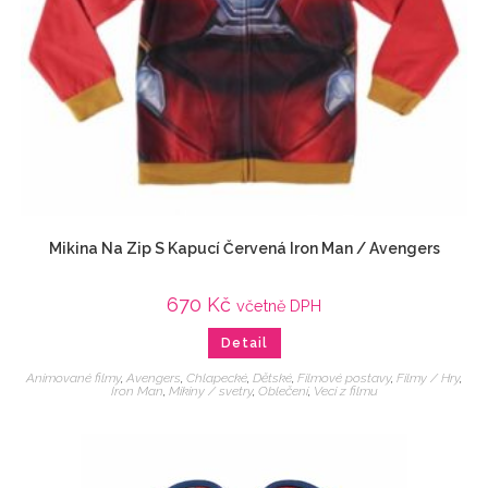
Mikina Na Zip S Kapucí Červená Iron Man / Avengers
670
Kč
včetně DPH
Detail
Animované filmy
,
Avengers
,
Chlapecké
,
Dětské
,
Filmové postavy
,
Filmy / Hry
,
Iron Man
,
Mikiny / svetry
,
Oblečení
,
Veci z filmu