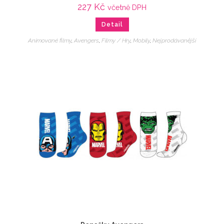
227
Kč
včetně DPH
Detail
Animované filmy
,
Avengers
,
Filmy / Hry
,
Mobily
,
Nejprodávanější