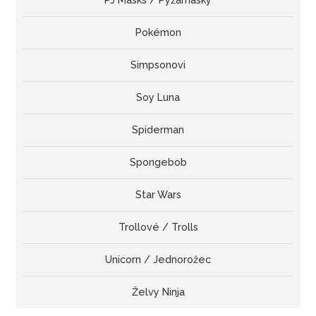
PJ Masks / Pyžamasky
Pokémon
Simpsonovi
Soy Luna
Spiderman
Spongebob
Star Wars
Trollové / Trolls
Unicorn / Jednorožec
Želvy Ninja