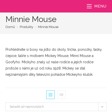
Přejít
MENU
k
obsahu
Minnie Mouse
Domů
>
Produkty
>
Minnie Mouse
Prohlédněte si boxy na jídlo do školy, trička, ponožky, tašky,
čepice, talíře s motivem Mickey Mouse, Minni Mouse a
Goofyho. Mickyho znaly už naše rodiče a jejich rodiče
protože s námi je už od roku 1928. Mickey se stal
nejznámějším díky televizní pohádce Mickeyho klubík.
Seřadit od nejnovějších