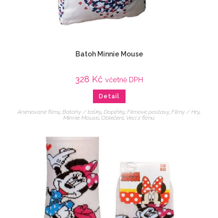
Batoh Minnie Mouse
328
Kč
včetně DPH
Detail
Animované filmy
,
Batohy / tašky
,
Doplňky
,
Filmové postavy
,
Filmy / Hry
,
Minnie Mouse
,
Oblečení
,
Veci z filmu