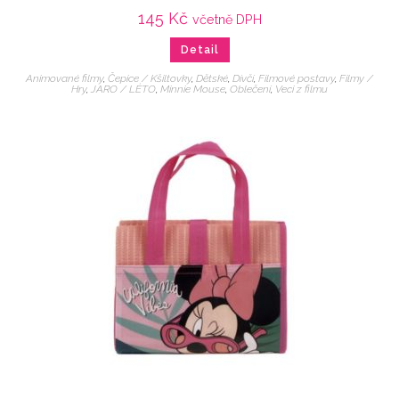
145
Kč
včetně DPH
Detail
Animované filmy
,
Čepice / Kšiltovky
,
Dětské
,
Dívčí
,
Filmové postavy
,
Filmy /
Hry
,
JARO / LÉTO
,
Minnie Mouse
,
Oblečení
,
Veci z filmu