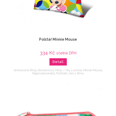
Polštář Minnie Mouse
334
Kč
včetně DPH
Detail
Animované filmy
,
Domácnost
,
Filmy / Hry
,
Ložnice
,
Minnie Mouse
,
Nejprodávanější
,
Polštáře
,
Veci z filmu