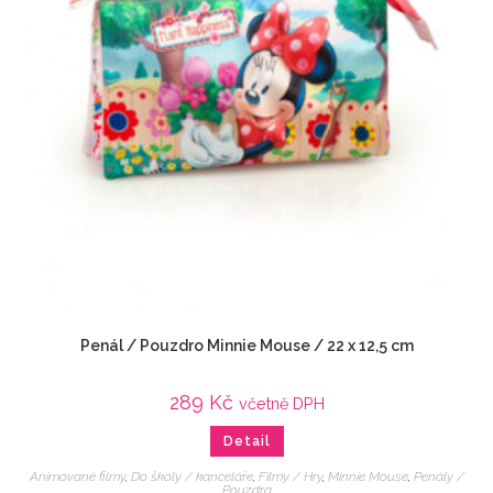
Penál / Pouzdro Minnie Mouse / 22 x 12,5 cm
289
Kč
včetně DPH
Detail
Animované filmy
,
Do školy / kanceláře
,
Filmy / Hry
,
Minnie Mouse
,
Penály /
Pouzdra