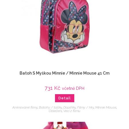
Batoh S Myškou Minnie / Minnie Mouse 41 Cm
731
Kč
včetně DPH
Detail
Animované filmy
,
Batohy / tašky
,
Doplňky
,
Filmy / Hry
,
Minnie Mouse
,
Oblečení
,
Veci z filmu