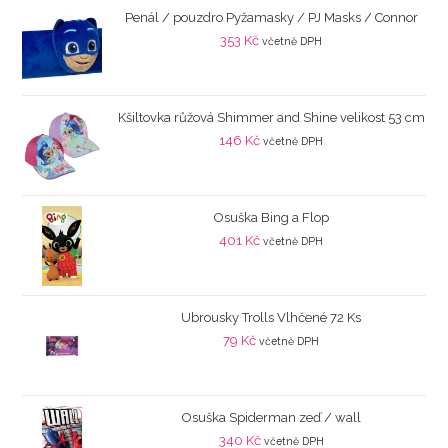
Penál / pouzdro Pyžamasky / PJ Masks / Connor
353
Kč
včetně DPH
Kšiltovka růžová Shimmer and Shine velikost 53 cm
146
Kč
včetně DPH
Osuška Bing a Flop
401
Kč
včetně DPH
Ubrousky Trolls Vlhčené 72 Ks
79
Kč
včetně DPH
Osuška Spiderman zeď / wall
340
Kč
včetně DPH