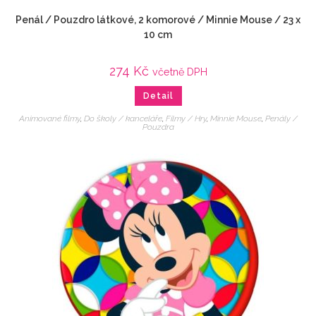
Penál / Pouzdro látkové, 2 komorové / Minnie Mouse / 23 x
10 cm
274
Kč
včetně DPH
Detail
Animované filmy
,
Do školy / kanceláře
,
Filmy / Hry
,
Minnie Mouse
,
Penály /
Pouzdra