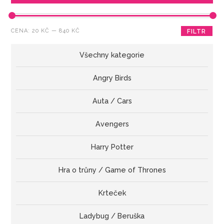
Minimální
Maximální
CENA:
20 KČ
—
840 KČ
FILTR
cena
cena
Všechny kategorie
Angry Birds
Auta / Cars
Avengers
Harry Potter
Hra o trůny / Game of Thrones
Krteček
Ladybug / Beruška