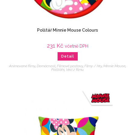
Polštář Minnie Mouse Colours
231
Kč
včetně DPH
Detail
Animované filmy
,
Domácnost
,
Filmové postavy
,
Filmy / Hry
,
Minnie Mouse
,
Polštáře
,
Veci z filmu