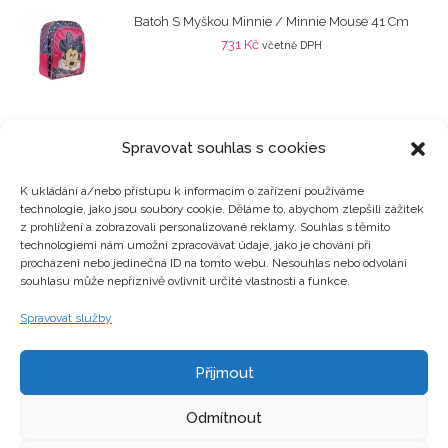
Batoh S Myškou Minnie / Minnie Mouse 41 Cm
731
Kč
včetně DPH
Spravovat souhlas s cookies
K ukládání a/nebo přístupu k informacím o zařízení používáme
technologie, jako jsou soubory cookie. Děláme to, abychom zlepšili zážitek
Kategorie produktů
z prohlížení a zobrazovali personalizované reklamy. Souhlas s těmito
technologiemi nám umožní zpracovávat údaje, jako je chování při
procházení nebo jedinečná ID na tomto webu. Nesouhlas nebo odvolání
souhlasu může nepříznivě ovlivnit určité vlastnosti a funkce.
Zajímavosti
Spravovat služby
Přijmout
Kontakty
Odmítnout