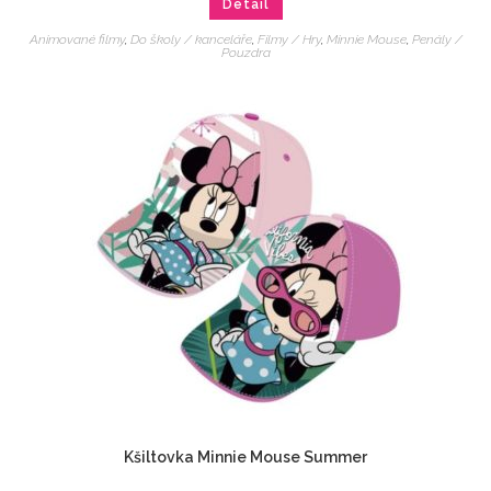
Detail
Animované filmy
,
Do školy / kanceláře
,
Filmy / Hry
,
Minnie Mouse
,
Penály /
Pouzdra
Kšiltovka Minnie Mouse Summer