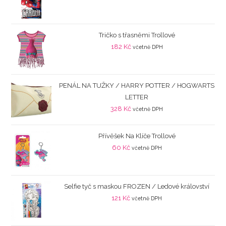
Tričko s třasněmi Trollové
182
Kč
včetně DPH
PENÁL NA TUŽKY / HARRY POTTER / HOGWARTS
LETTER
328
Kč
včetně DPH
Přívěšek Na Klíče Trollové
60
Kč
včetně DPH
Selfie tyč s maskou FROZEN / Ledové království
121
Kč
včetně DPH