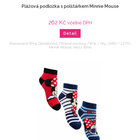
Plážová podložka s polštářkem Minnie Mouse
262
Kč
včetně DPH
Detail
Animované filmy
,
Domácnost
,
Filmové postavy
,
Filmy / Hry
,
JARO / LÉTO
,
Minnie Mouse
,
Veci z filmu