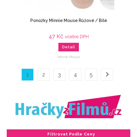
Ponožky Minnie Mouse Růžové / Bílé
47
Kč
včetně DPH
Detail
Minnie Mouse
1
2
3
4
5
Filtrovat Podle Ceny