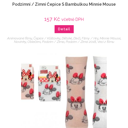
Podzimní / Zimní Čepice S Bambulkou Minnie Mouse
157
Kč
včetně DPH
Detail
Animované filmy
,
Čepice / Kšiltovky
,
Dětské
,
Dívčí
,
Filmy / Hry
,
Minnie Mouse
,
Novinky
,
Oblečení
,
Podzim / Zima
,
Podzim / Zima 2018
,
Veci z filmu