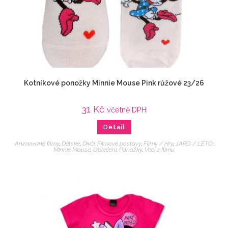
Kotníkové ponožky Minnie Mouse Pink růžové 23/26
31
Kč
včetně DPH
Detail
Animované filmy
,
Dětské
,
Dívčí
,
Filmové postavy
,
Filmy / Hry
,
JARO / LÉTO
,
Minnie Mouse
,
Oblečení
,
Ponožky
,
Veci z filmu