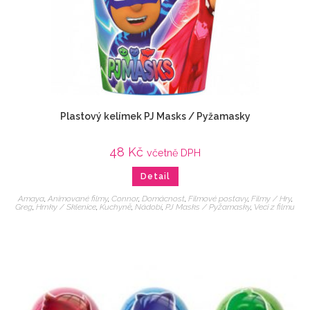
Plastový kelímek PJ Masks / Pyžamasky
48
Kč
včetně DPH
Detail
Amaya
,
Animované filmy
,
Connor
,
Domácnost
,
Filmové postavy
,
Filmy / Hry
,
Greg
,
Hrnky / Sklenice
,
Kuchyně
,
Nádobí
,
PJ Masks / Pyžamasky
,
Veci z filmu