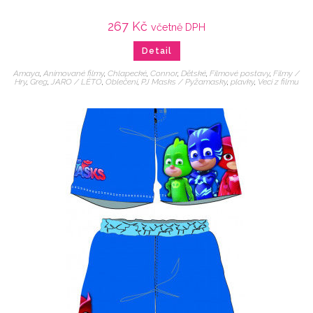
267
Kč
včetně DPH
Detail
Amaya
,
Animované filmy
,
Chlapecké
,
Connor
,
Dětské
,
Filmové postavy
,
Filmy /
Hry
,
Greg
,
JARO / LÉTO
,
Oblečení
,
PJ Masks / Pyžamasky
,
plavky
,
Veci z filmu