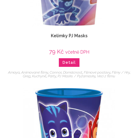
Kelímky PJ Masks
79
Kč
včetně DPH
Detail
Amaya
,
Animované filmy
,
Connor
,
Domácnost
,
Filmové postavy
,
Filmy / Hry
,
Greg
,
Kuchyně
,
Párty
,
PJ Masks / Pyžamasky
,
Veci z filmu