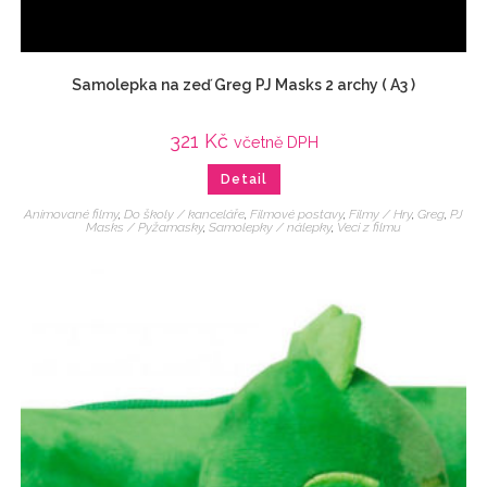
Samolepka na zeď Greg PJ Masks 2 archy ( A3 )
321
Kč
včetně DPH
Detail
Animované filmy
,
Do školy / kanceláře
,
Filmové postavy
,
Filmy / Hry
,
Greg
,
PJ
Masks / Pyžamasky
,
Samolepky / nálepky
,
Veci z filmu