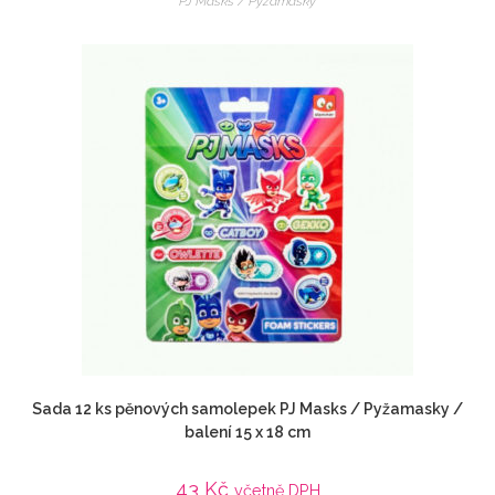
PJ Masks / Pyžamasky
Sada 12 ks pěnových samolepek PJ Masks / Pyžamasky /
balení 15 x 18 cm
43
Kč
včetně DPH