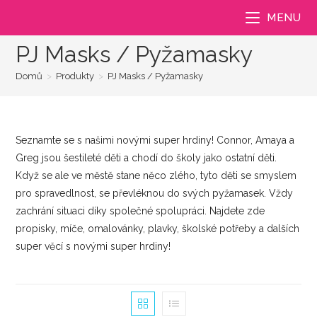
Přejít
MENU
k
obsahu
PJ Masks / Pyžamasky
Domů
>
Produkty
>
PJ Masks / Pyžamasky
Seznamte se s našimi novými super hrdiny! Connor, Amaya a
Greg jsou šestileté děti a chodí do školy jako ostatní děti.
Když se ale ve městě stane něco zlého, tyto děti se smyslem
pro spravedlnost, se převléknou do svých pyžamasek. Vždy
zachrání situaci díky společné spolupráci. Najdete zde
propisky, míče, omalovánky, plavky, školské potřeby a dalších
super věcí s novými super hrdiny!