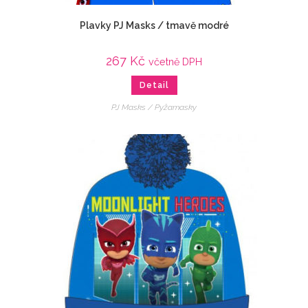
Plavky PJ Masks / tmavě modré
267
Kč
včetně DPH
Detail
PJ Masks / Pyžamasky