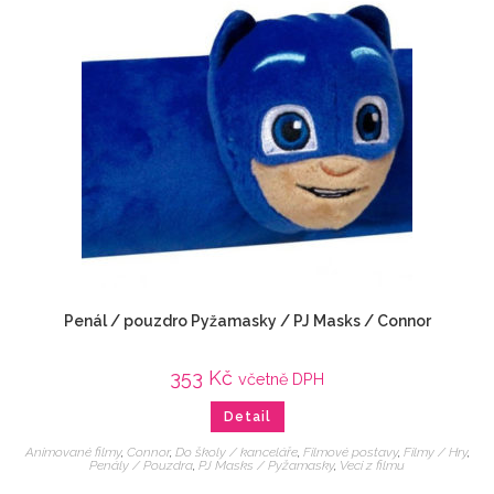
Penál / pouzdro Pyžamasky / PJ Masks / Connor
353
Kč
včetně DPH
Detail
Animované filmy
,
Connor
,
Do školy / kanceláře
,
Filmové postavy
,
Filmy / Hry
,
Penály / Pouzdra
,
PJ Masks / Pyžamasky
,
Veci z filmu