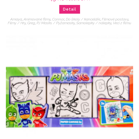
Detail
Amaya
,
Animované filmy
,
Connor
,
Do školy / kanceláře
,
Filmové postavy
,
Filmy / Hry
,
Greg
,
PJ Masks / Pyžamasky
,
Samolepky / nálepky
,
Veci z filmu