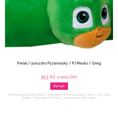
Penál / pouzdro Pyžamasky / PJ Masks / Greg
353
Kč
včetně DPH
Detail
Animované filmy
,
Do školy / kanceláře
,
Filmové postavy
,
Filmy / Hry
,
Greg
,
Penály / Pouzdra
,
PJ Masks / Pyžamasky
,
Veci z filmu