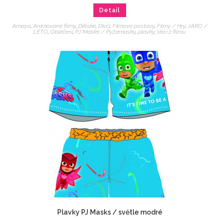
Detail
Amaya
,
Animované filmy
,
Dětské
,
Dívčí
,
Filmové postavy
,
Filmy / Hry
,
JARO /
LÉTO
,
Oblečení
,
PJ Masks / Pyžamasky
,
plavky
,
Veci z filmu
Plavky PJ Masks / světle modré