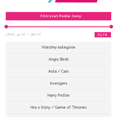
Filtrovat Podle Ceny
Minimální
Maximální
CENA:
40 KČ
—
360 KČ
FILTR
cena
cena
Všechny kategorie
Angry Birds
Auta / Cars
Avengers
Harry Potter
Hra o trůny / Game of Thrones