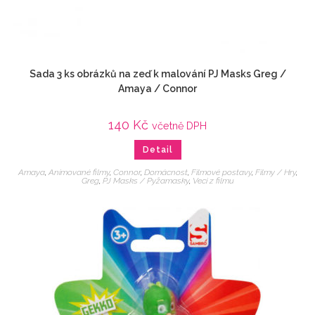
Sada 3 ks obrázků na zeď k malování PJ Masks Greg /
Amaya / Connor
140
Kč
včetně DPH
Detail
Amaya
,
Animované filmy
,
Connor
,
Domácnost
,
Filmové postavy
,
Filmy / Hry
,
Greg
,
PJ Masks / Pyžamasky
,
Veci z filmu