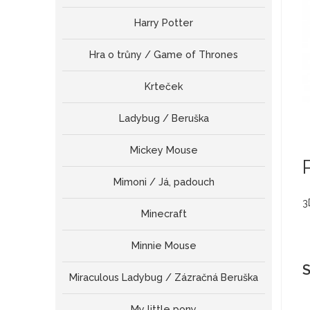
Harry Potter
Hra o trůny / Game of Thrones
Krteček
Ladybug / Beruška
Mickey Mouse
Mimoni / Já, padouch
3
Minecraft
Minnie Mouse
S
Miraculous Ladybug / Zázračná Beruška
My little pony