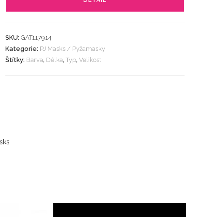
DETAIL
SKU:
GAT117914
Kategorie:
PJ Masks / Pyžamasky
Štítky:
Barva
,
Délka
,
Typ
,
Velikost
sks