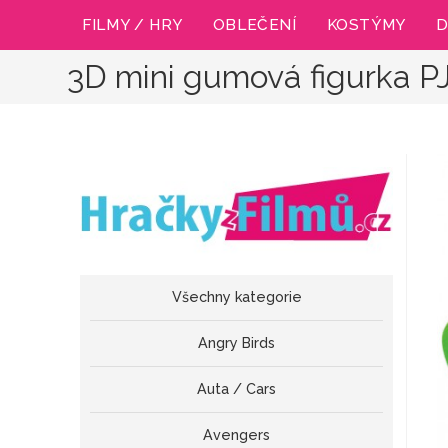
Přejít
FILMY / HRY
OBLEČENÍ
KOSTÝMY
D
k
obsahu
3D mini gumová figurka 
Všechny kategorie
Angry Birds
Auta / Cars
Avengers