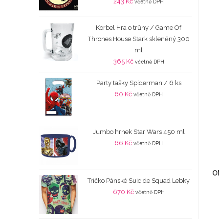
243
Kč
včetně DPH
Korbel Hra o trůny / Game Of
Thrones House Stark skleněný 300
ml
365
Kč
včetně DPH
Party tašky Spiderman / 6 ks
60
Kč
včetně DPH
Jumbo hrnek Star Wars 450 ml
66
Kč
včetně DPH
O
Tričko Pánské Suicide Squad Lebky
670
Kč
včetně DPH