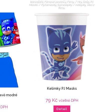
kanceláře
,
Filmové postavy
,
Filmy / Hry
,
Greg
,
PJ
Masks / Pyžamasky
,
Samolepky / nálepky
,
Veci z
filmu
Kelímky PJ Masks
mavě modré
79
Kč
včetně DPH
 DPH
Detail