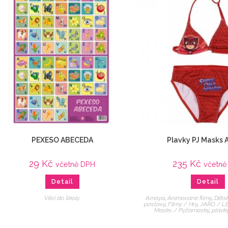
PEXESO ABECEDA
Plavky PJ Masks
29
Kč
235
Kč
včetně DPH
včetně
Detail
Detail
Věci do školy
Amaya
,
Animované filmy
,
Děts
postavy
,
Filmy / Hry
,
JARO / L
Masks / Pyžamasky
,
plavk