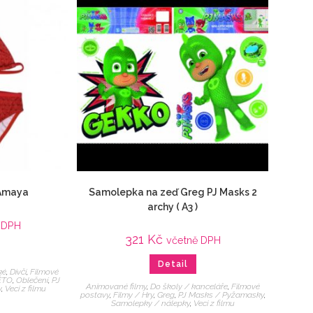
 Amaya
Samolepka na zeď Greg PJ Masks 2
archy ( A3 )
 DPH
321
Kč
včetně DPH
Detail
ké
,
Dívčí
,
Filmové
ÉTO
,
Oblečení
,
PJ
Animované filmy
,
Do školy / kanceláře
,
Filmové
y
,
Veci z filmu
postavy
,
Filmy / Hry
,
Greg
,
PJ Masks / Pyžamasky
,
Samolepky / nálepky
,
Veci z filmu