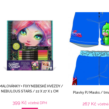
MALOVÁNKY + FIXY NEBESKÉ HVĚZDY /
NEBULOUS STARS / 22 X 27 X 1 CM
Plavky PJ Masks / t
399
Kč
včetně DPH
267
Kč
včetně