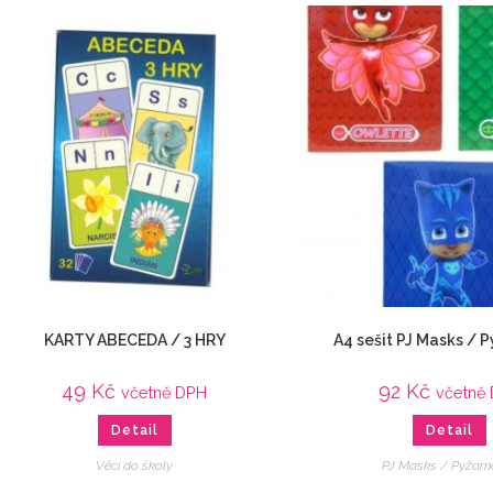
KARTY ABECEDA / 3 HRY
A4 sešit PJ Masks /
49
Kč
92
Kč
včetně DPH
včetně
Detail
Detail
Věci do školy
PJ Masks / Pyžam