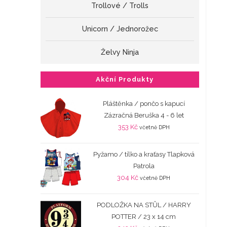
Trollové / Trolls
Unicorn / Jednorožec
Želvy Ninja
Akční Produkty
Pláštěnka / pončo s kapucí
Zázračná Beruška 4 - 6 let
353
Kč
včetně DPH
Pyžamo / tílko a kraťasy Tlapková
Patrola
304
Kč
včetně DPH
PODLOŽKA NA STŮL / HARRY
POTTER / 23 x 14 cm