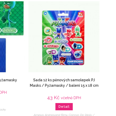
 Pyžamasky
Sada 12 ks pěnových samolepek PJ
Masks / Pyžamasky / balení 15 x 18 cm
 DPH
43
Kč
včetně DPH
Detail
asky
Amaya
,
Animované filmy
,
Connor
,
Do školy /