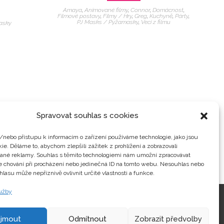
Amaya
,
Animované filmy
,
Connor
,
Domácnost
,
Filmové postavy
,
Filmy / Hry
,
Greg
,
Kuchyně
,
Párty
,
PJ Masks / Pyžamasky
,
Veci z filmu
asky
Spravovat souhlas s cookies
/nebo přístupu k informacím o zařízení používáme technologie, jako jsou
ie. Děláme to, abychom zlepšili zážitek z prohlížení a zobrazovali
vané reklamy. Souhlas s těmito technologiemi nám umožní zpracovávat
je chování při procházení nebo jedinečná ID na tomto webu. Nesouhlas nebo
hlasu může nepříznivě ovlivnit určité vlastnosti a funkce.
lužby
Kontakty
ijmout
Odmítnout
Zobrazit předvolby