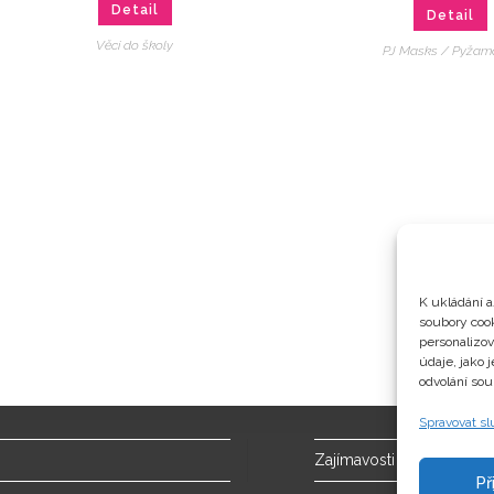
Detail
Detail
Věci do školy
PJ Masks / Pyžam
K ukládání a
soubory cook
personalizo
údaje, jako 
odvolání sou
Spravovat s
Zajímavosti
Př