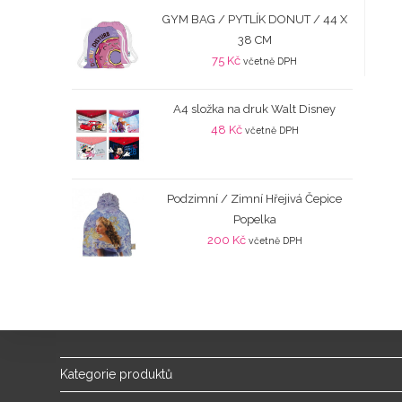
GYM BAG / PYTLÍK DONUT / 44 X
38 CM
75
Kč
včetně DPH
A4 složka na druk Walt Disney
48
Kč
včetně DPH
Podzimní / Zimní Hřejivá Čepice
Popelka
200
Kč
včetně DPH
Kategorie produktů