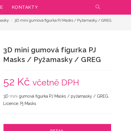
IE
KONTAKTY
PŘEPNOUT
masky
>
3D mini gumová figurka PJ Masks / Pyžamasky / GREG
VYHLEDÁVÁNÍ
NA
3D mini gumová figurka PJ
WEBU
Masks / Pyžamasky / GREG
52
Kč
včetně DPH
3D
mini
gumová figurka PJ Masks / pyžamasky / GREG.
Licence: Pj Masks