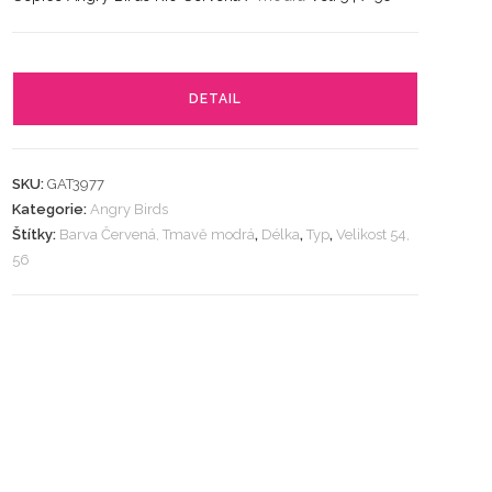
DETAIL
SKU:
GAT3977
Kategorie:
Angry Birds
Štítky:
Barva Červená, Tmavě modrá
,
Délka
,
Typ
,
Velikost 54,
56