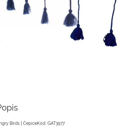
Popis
ngry Birds | ČepiceKód: GAT3977