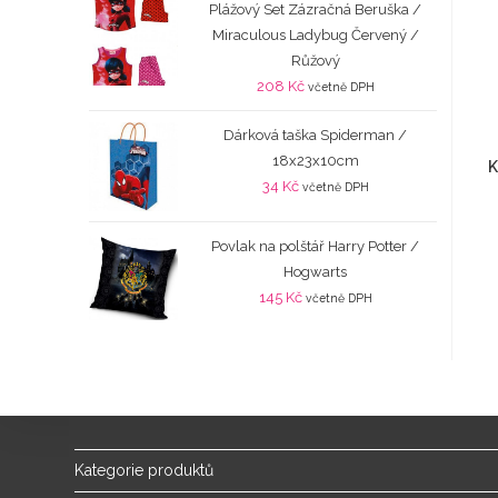
Plážový Set Zázračná Beruška /
Miraculous Ladybug Červený /
Růžový
208
Kč
včetně DPH
Dárková taška Spiderman /
18x23x10cm
K
34
Kč
včetně DPH
Povlak na polštář Harry Potter /
Hogwarts
145
Kč
včetně DPH
Kategorie produktů