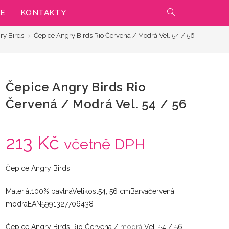
IE
KONTAKTY
PŘEPNOUT
ry Birds
>
Čepice Angry Birds Rio Červená / Modrá Vel. 54 / 56
VYHLEDÁVÁNÍ
NA
Čepice Angry Birds Rio
WEBU
Červená / Modrá Vel. 54 / 56
213
Kč
včetně DPH
Čepice Angry Birds
Materiál100% bavlnaVelikost54, 56 cmBarvačervená,
modráEAN5991327706438
Čepice Angry Birds Rio Červená /
modrá
Vel. 54 / 56