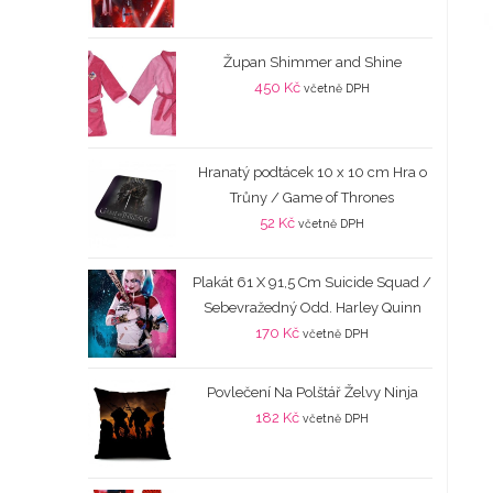
Župan Shimmer and Shine
450
Kč
včetně DPH
Hranatý podtácek 10 x 10 cm Hra o
Trůny / Game of Thrones
52
Kč
včetně DPH
Plakát 61 X 91,5 Cm Suicide Squad /
Sebevražedný Odd. Harley Quinn
170
Kč
včetně DPH
Povlečení Na Polštář Želvy Ninja
182
Kč
včetně DPH