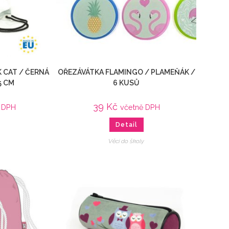
K CAT / ČERNÁ
OŘEZÁVÁTKA FLAMINGO / PLAMEŇÁK /
5 CM
6 KUSŮ
39
Kč
ě DPH
včetně DPH
Detail
Věci do školy