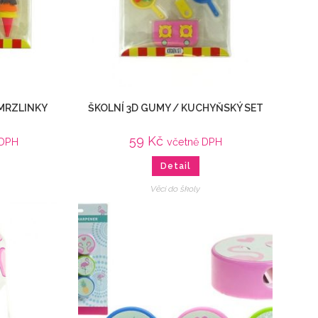
ZMRZLINKY
ŠKOLNÍ 3D GUMY / KUCHYŇSKÝ SET
59
Kč
 DPH
včetně DPH
Detail
Věci do školy