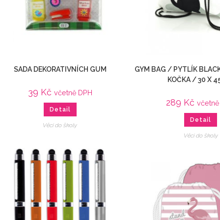
SADA DEKORATIVNÍCH GUM
GYM BAG / PYTLÍK BLAC
KOČKA / 30 X 4
39
Kč
včetně DPH
289
Kč
včetn
Detail
Detail
Věci do školy
Věci do školy