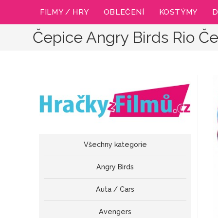
Přejít
FILMY / HRY
OBLEČENÍ
KOSTÝMY
D
k
obsahu
Čepice Angry Birds Rio Če
Všechny kategorie
Angry Birds
Auta / Cars
Avengers