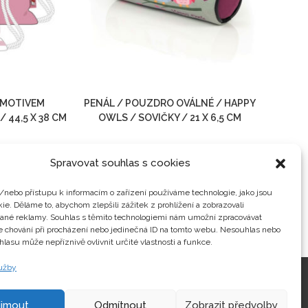
S MOTIVEM
PENÁL / POUZDRO OVÁLNÉ / HAPPY
 44,5 X 38 CM
OWLS / SOVIČKY / 21 X 6,5 CM
219
Kč
 DPH
včetně DPH
Spravovat souhlas s cookies
Detail
/nebo přístupu k informacím o zařízení používáme technologie, jako jsou
Věci do školy
ie. Děláme to, abychom zlepšili zážitek z prohlížení a zobrazovali
vané reklamy. Souhlas s těmito technologiemi nám umožní zpracovávat
je chování při procházení nebo jedinečná ID na tomto webu. Nesouhlas nebo
hlasu může nepříznivě ovlivnit určité vlastnosti a funkce.
lužby
Kontakty
ijmout
Odmítnout
Zobrazit předvolby