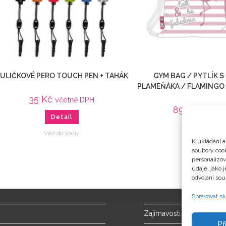
ULIČKOVÉ PERO TOUCH PEN + TAHÁK
GYM BAG / PYTLÍK 
PLAMEŇÁKA / FLAMINGO /
35
Kč
včetně DPH
89
Kč
včetně
Detail
Detail
Věci do školy
K ukládání a
Věci do školy
soubory cook
personalizo
údaje, jako 
odvolání sou
Spravovat s
Zajímavosti
Př