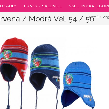
O ŠKOLY
HRNKY / SKLENICE
VŠECHNY KATEGOR
rvená / Modrá Vel. 54 / 56
Domů
>
Ang