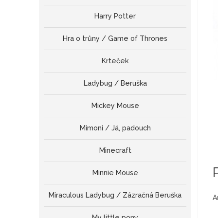
Harry Potter
Hra o trůny / Game of Thrones
Krteček
Ladybug / Beruška
Mickey Mouse
Mimoni / Já, padouch
Minecraft
Minnie Mouse
Miraculous Ladybug / Zázračná Beruška
A
My little pony