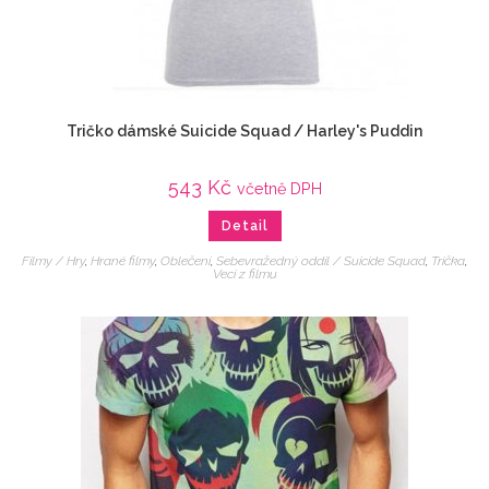
Tričko dámské Suicide Squad / Harley's Puddin
543
Kč
včetně DPH
Detail
Filmy / Hry
,
Hrané filmy
,
Oblečení
,
Sebevražedný oddíl / Suicide Squad
,
Trička
,
Veci z filmu