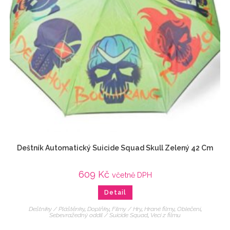
Deštník Automatický Suicide Squad Skull Zelený 42 Cm
609
Kč
včetně DPH
Detail
Deštníky / Pláštěnky
,
Doplňky
,
Filmy / Hry
,
Hrané filmy
,
Oblečení
,
Sebevražedný oddíl / Suicide Squad
,
Veci z filmu