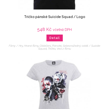
Tričko pánské Suicide Squad / Logo
548
Kč
včetně DPH
Detail
Filmy / Hry
,
Hrané filmy
,
Oblečení
,
Pánské
,
Sebevražedný oddíl / Suicide
Squad
,
Trička
,
Veci z filmu