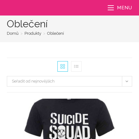
Přejít
MENU
k
obsahu
Oblečení
Domů
>
Produkty
>
Oblečení
Seřadit od nejnovějších