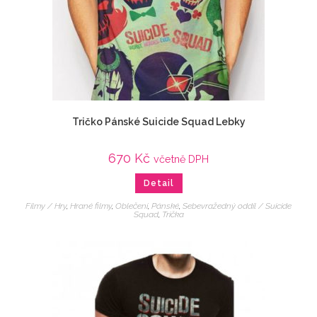
Tričko Pánské Suicide Squad Lebky
670
Kč
včetně DPH
Detail
Filmy / Hry
,
Hrané filmy
,
Oblečení
,
Pánské
,
Sebevražedný oddíl / Suicide
Squad
,
Trička