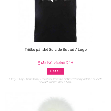
Tričko pánské Suicide Squad / Logo
548
Kč
včetně DPH
Detail
Filmy / Hry
,
Hrané filmy
,
Oblečení
,
Pánské
,
Sebevražedný oddíl / Suicide
Squad
,
Trička
,
Veci z filmu