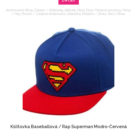
Detail
Animované filmy
,
Čepice / Kšiltovky
,
Dětské
,
Dívčí
,
Elsa
,
Filmové postavy
,
Filmy
/ Hry
,
Frozen / Ledové království
,
Oblečení
,
Podzim / Zima
,
Veci z filmu
Kšiltovka Baseballová / Rap Superman Modro-Červená