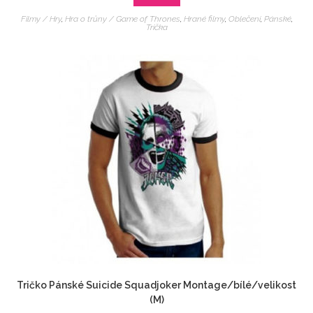
Filmy / Hry
,
Hra o trůny / Game of Thrones
,
Hrané filmy
,
Oblečení
,
Pánské
,
Trička
Tričko Pánské Suicide Squadjoker Montage/bílé/velikost
(M)