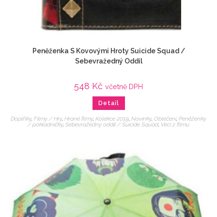
Peněženka S Kovovými Hroty Suicide Squad /
Sebevražedný Oddíl
548
Kč
včetně DPH
Detail
Doplňky
,
Filmy / Hry
,
Hrané filmy
,
Kolekce 2019
,
Novinky
,
Oblečení
,
Peněženky
/ pokladničky
,
Sebevražedný oddíl / Suicide Squad
,
Veci z filmu