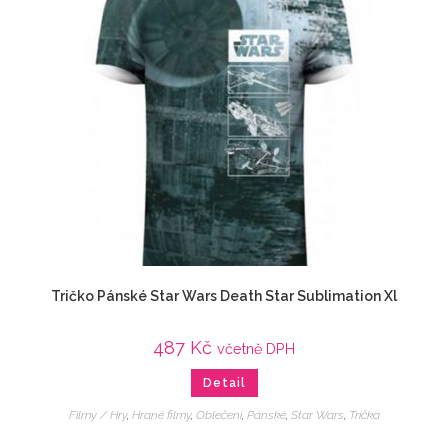
Tričko Pánské Star Wars Death Star Sublimation Xl
487
Kč
včetně DPH
Detail
Filmy / Hry
,
Hrané filmy
,
Oblečení
,
Pánské
,
Star Wars
,
Trička