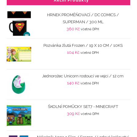
Akční Produkty
HRNEK PROMĚŇOVACÍ / DC COMICS /
SUPERMAN / 300 ML
360
Kč
včetně DPH
Pozvánka žlutá Frozen / 19 X 10 CM / 10KS
104
Kč
včetně DPH
Jednorožec Unicorn rostoucí ve vejci / 12 cm
140
Kč
včetně DPH
ŠKOLNÍ POMŮCKY SET7 - MINECRAFT
309
Kč
včetně DPH