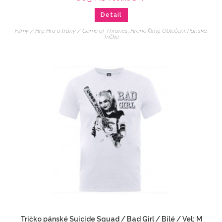
Detail
Filmy / Hry
,
Hra o trůny / Game of Thrones
,
Hrané filmy
,
Oblečení
,
Pánské
,
Trička
Tričko pánské Suicide Squad / Bad Girl / Bílé / Vel: M