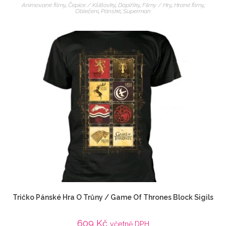
Animované filmy
,
Čepice / Kšiltovky
,
Doplňky
,
Filmy / Hry
,
Hrané filmy
,
Oblečení
,
Pánské
,
Superman
Tričko Pánské Hra O Trůny / Game Of Thrones Block Sigils
609
Kč
včetně DPH