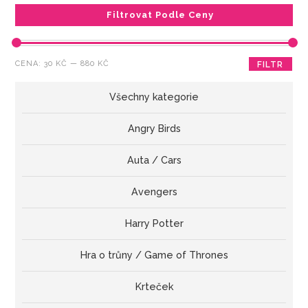
Filtrovat Podle Ceny
Minimální
Maximální
CENA:
30 KČ
—
880 KČ
FILTR
cena
cena
Všechny kategorie
Angry Birds
Auta / Cars
Avengers
Harry Potter
Hra o trůny / Game of Thrones
Krteček