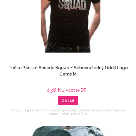
Tričko Pánské Suicide Squad / Sebevražedný Oddíl Logo
Černé M
438
Kč
včetně DPH
Detail
Filmy / Hry
,
Hrané filmy
,
Oblečení
,
Pánské
,
Sebevražedný oddíl / Suicide
Squad
,
Trička
,
Veci z filmu