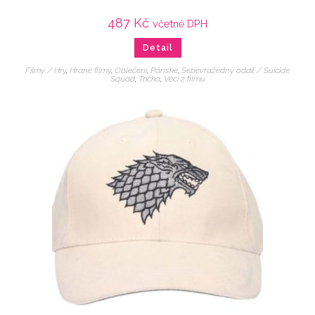
487
Kč
včetně DPH
Detail
Filmy / Hry
,
Hrané filmy
,
Oblečení
,
Pánské
,
Sebevražedný oddíl / Suicide
Squad
,
Trička
,
Veci z filmu