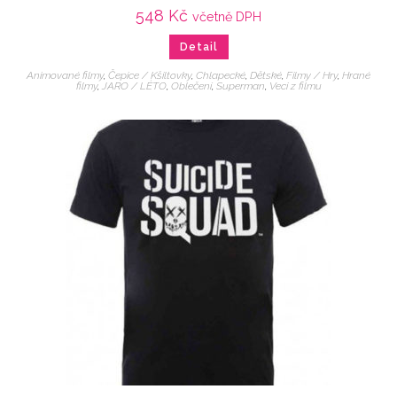
548
Kč
včetně DPH
Detail
Animované filmy
,
Čepice / Kšiltovky
,
Chlapecké
,
Dětské
,
Filmy / Hry
,
Hrané
filmy
,
JARO / LÉTO
,
Oblečení
,
Superman
,
Veci z filmu