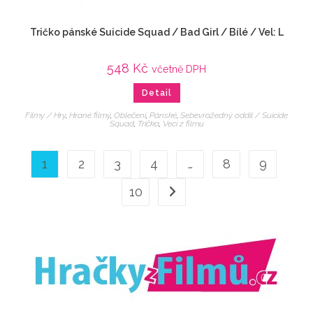
Tričko pánské Suicide Squad / Bad Girl / Bílé / Vel: L
548
Kč
včetně DPH
Detail
Filmy / Hry
,
Hrané filmy
,
Oblečení
,
Pánské
,
Sebevražedný oddíl / Suicide
Squad
,
Trička
,
Veci z filmu
1
2
3
4
…
8
9
10