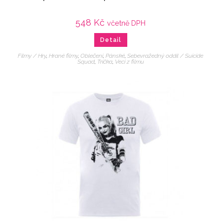
548
Kč
včetně DPH
Detail
Filmy / Hry
,
Hrané filmy
,
Oblečení
,
Pánské
,
Sebevražedný oddíl / Suicide
Squad
,
Trička
,
Veci z filmu