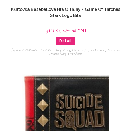
Kšiltovka Baseballová Hra O Trůny / Game Of Thrones
Stark Logo Bílá
316
Kč
včetně DPH
Detail
Čepice / Kšiltovky
,
Doplňky
,
Filmy / Hry
,
Hra o trůny / Game of Thrones
,
Hrané filmy
,
Oblečení