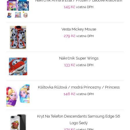
Nákrčník Anna a Elsa / Frozen / Ledové království
145
Kč
včetně DPH
Vesta Mickey Mouse
279
Kč
včetně DPH
Nákrčník Super Wings
133
Kč
včetně DPH
Kšiltovka Růžová / modrá Princezny / Princess
146
Kč
včetně DPH
Kryt Na Telefon Descendants Samsung Edge S6
Logo Šedý
174
Kč
včetně DPH