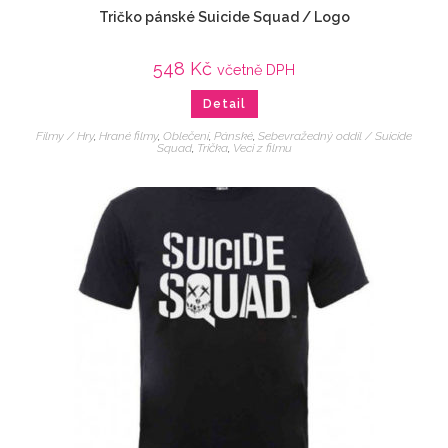
Tričko pánské Suicide Squad / Logo
548
Kč
včetně DPH
Detail
Filmy / Hry
,
Hrané filmy
,
Oblečení
,
Pánské
,
Sebevražedný oddíl / Suicide
Squad
,
Trička
,
Veci z filmu