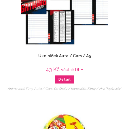
Úkolníček Auta / Cars / A5
43
Kč
včetně DPH
Detail
Animované filmy
,
Auta / Cars
,
Do školy / kanceláře
,
Filmy / Hry
,
Papírnictví