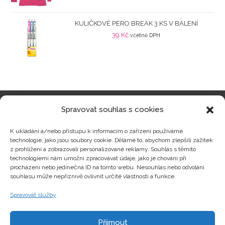
KULIČKOVÉ PERO BREAK 3 KS V BALENÍ
39
Kč
včetně DPH
Spravovat souhlas s cookies
Kategorie produktů
K ukládání a/nebo přístupu k informacím o zařízení používáme
technologie, jako jsou soubory cookie. Děláme to, abychom zlepšili zážitek
z prohlížení a zobrazovali personalizované reklamy. Souhlas s těmito
technologiemi nám umožní zpracovávat údaje, jako je chování při
procházení nebo jedinečná ID na tomto webu. Nesouhlas nebo odvolání
Zajímavosti
souhlasu může nepříznivě ovlivnit určité vlastnosti a funkce.
Spravovat služby
Kontakty
Přijmout