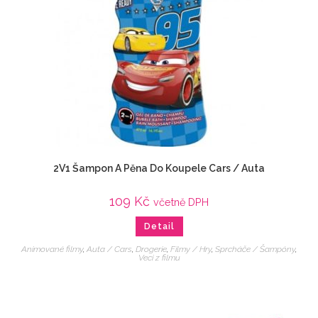
2V1 Šampon A Pěna Do Koupele Cars / Auta
109
Kč
včetně DPH
Detail
Animované filmy
,
Auta / Cars
,
Drogerie
,
Filmy / Hry
,
Sprcháče / Šampóny
,
Veci z filmu