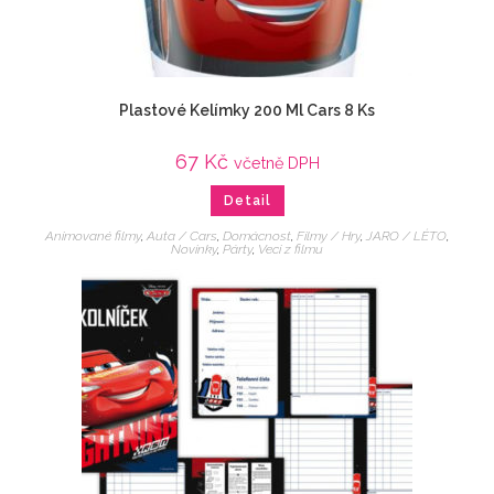
Plastové Kelímky 200 Ml Cars 8 Ks
67
Kč
včetně DPH
Detail
Animované filmy
,
Auta / Cars
,
Domácnost
,
Filmy / Hry
,
JARO / LÉTO
,
Novinky
,
Párty
,
Veci z filmu