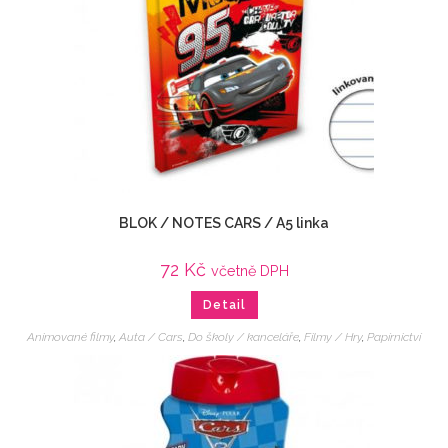
BLOK / NOTES CARS / A5 linka
72
Kč
včetně DPH
Detail
Animované filmy
,
Auta / Cars
,
Do školy / kanceláře
,
Filmy / Hry
,
Papírnictví