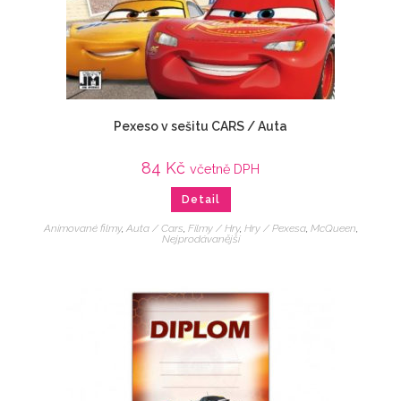
Pexeso v sešitu CARS / Auta
84
Kč
včetně DPH
Detail
Animované filmy
,
Auta / Cars
,
Filmy / Hry
,
Hry / Pexesa
,
McQueen
,
Nejprodávanější