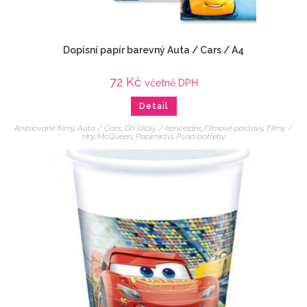
Dopisní papír barevný Auta / Cars / A4
72
Kč
včetně DPH
Detail
Animované filmy
,
Auta / Cars
,
Do školy / kanceláře
,
Filmové postavy
,
Filmy /
Hry
,
McQueen
,
Papírnictví
,
Psací potřeby