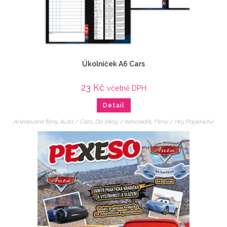
Úkolníček A6 Cars
23
Kč
včetně DPH
Detail
Animované filmy
,
Auta / Cars
,
Do školy / kanceláře
,
Filmy / Hry
,
Papírnictví