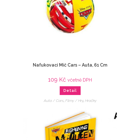
Nafukovací Míč Cars – Auta, 61 Cm
109
Kč
včetně DPH
Detail
Auta / Cars
,
Filmy / Hry
,
Hračky