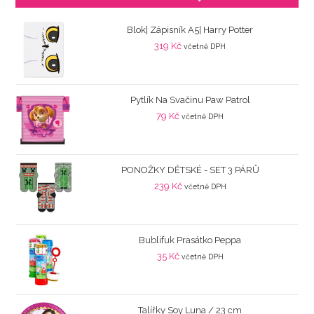
Blok| Zápisník A5| Harry Potter
319
Kč
včetně DPH
Pytlík Na Svačinu Paw Patrol
79
Kč
včetně DPH
PONOŽKY DĚTSKÉ - SET 3 PÁRŮ
239
Kč
včetně DPH
Bublifuk Prasátko Peppa
35
Kč
včetně DPH
Talířky Soy Luna / 23 cm