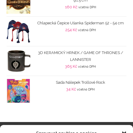
91,5 cm
160
Kč
včetně DPH
Chlapecká Čepice Ušanka Spiderman 52 - 54 cm
254
Kč
včetně DPH
3D KERAMICKÝ HRNEK / GAME OF THRONES /
LANNISTER
365
Kč
včetně DPH
Sada Nálepek Trollové Rock
34
Kč
včetně DPH