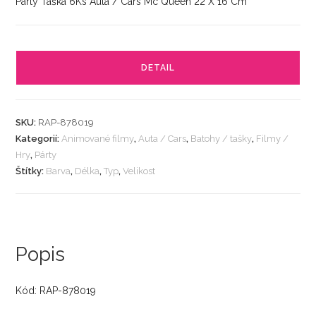
Párty Taška 6Ks Auta / Cars Mc Queen 22 X 16 Cm
DETAIL
SKU:
RAP-878019
Kategorií:
Animované filmy
,
Auta / Cars
,
Batohy / tašky
,
Filmy /
Hry
,
Párty
Štítky:
Barva
,
Délka
,
Typ
,
Velikost
Popis
Kód: RAP-878019