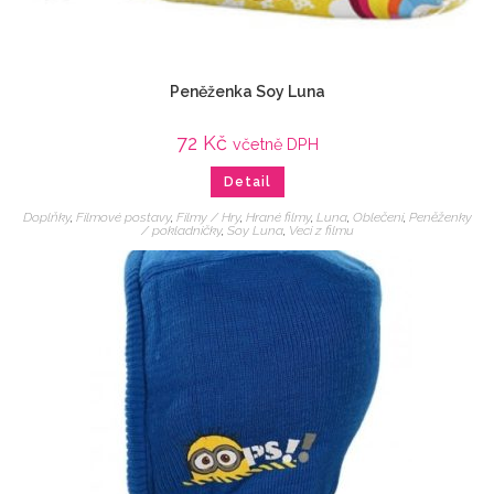
Peněženka Soy Luna
72
Kč
včetně DPH
Detail
Doplňky
,
Filmové postavy
,
Filmy / Hry
,
Hrané filmy
,
Luna
,
Oblečení
,
Peněženky
/ pokladničky
,
Soy Luna
,
Veci z filmu