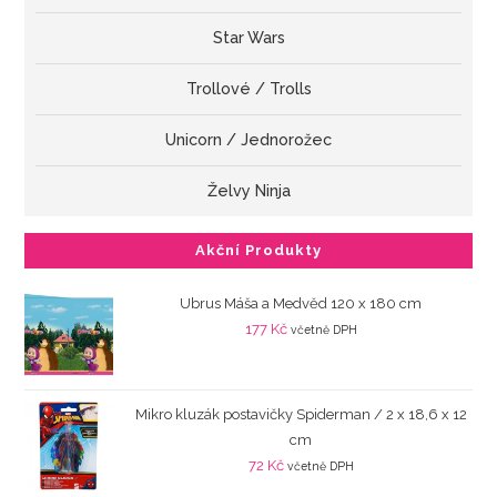
Star Wars
Trollové / Trolls
Unicorn / Jednorožec
Želvy Ninja
Akční Produkty
Ubrus Máša a Medvěd 120 x 180 cm
177
Kč
včetně DPH
Mikro kluzák postavičky Spiderman / 2 x 18,6 x 12
cm
72
Kč
včetně DPH