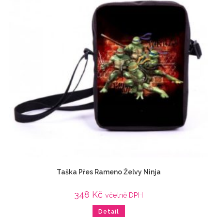
Taška Přes Rameno Želvy Ninja
348
Kč
včetně DPH
Detail