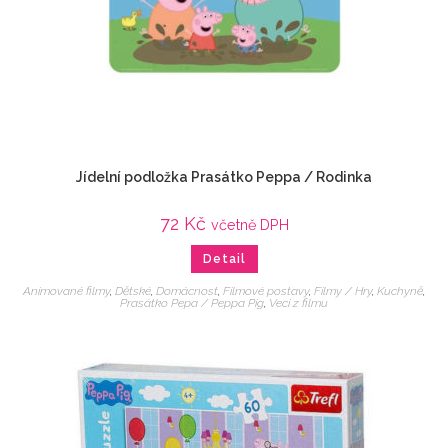
Jídelní podložka Prasátko Peppa / Rodinka
72
Kč
včetně DPH
Detail
Animované filmy
,
Dětské
,
Domácnost
,
Filmové postavy
,
Filmy / Hry
,
Kuchyně
,
Prasátko Pepa / Peppa Pig
,
Veci z filmu