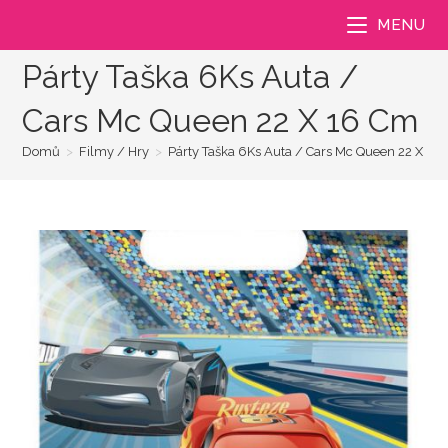
Přejít
MENU
k
obsahu
Párty Taška 6Ks Auta /
Cars Mc Queen 22 X 16 Cm
Domů
>
Filmy / Hry
>
Párty Taška 6Ks Auta / Cars Mc Queen 22 X 16