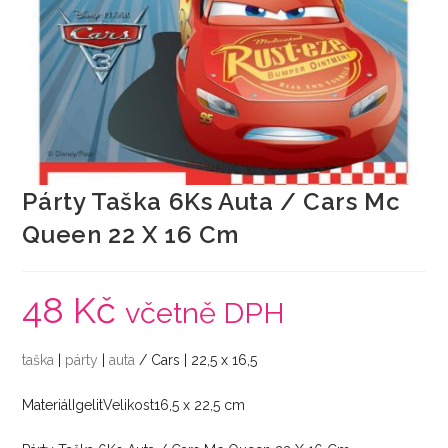
Párty Taška 6Ks Auta / Cars Mc
Queen 22 X 16 Cm
48
Kč
včetně DPH
taška
|
párty
|
auta
/ Cars | 22,5 x 16,5
MateriálIgelitVelikost16,5 x 22,5 cm