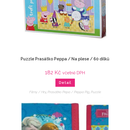
Puzzle Prasátko Peppa / Na plese / 60 dílků
182
Kč
včetně DPH
Detail
Filmy / Hry
,
Prasátko Pepa / Peppa Pig
,
Puzzle