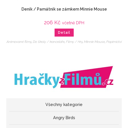
Deník / Památník se zámkem Minnie Mouse
206
Kč
včetně DPH
Detail
Animované filmy
,
Do školy / kanceláře
,
Filmy / Hry
,
Minnie Mouse
,
Papírnictví
Všechny kategorie
Angry Birds