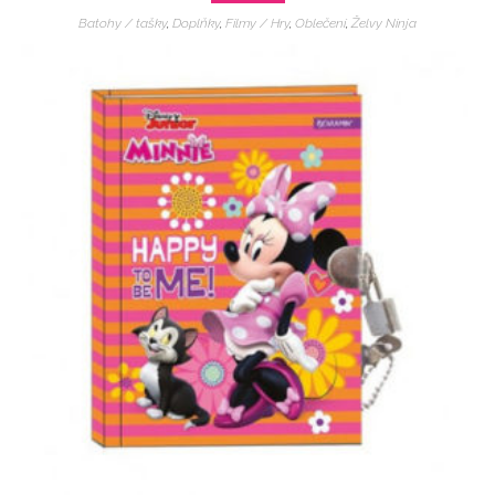
Batohy / tašky
,
Doplňky
,
Filmy / Hry
,
Oblečení
,
Želvy Ninja