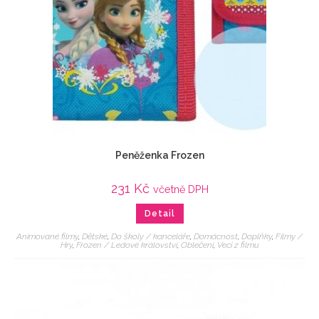
Peněženka Frozen
231
Kč
včetně DPH
Detail
Animované filmy
,
Dětské
,
Do školy / kanceláře
,
Domácnost
,
Doplňky
,
Filmy /
Hry
,
Frozen / Ledové království
,
Oblečení
,
Veci z filmu