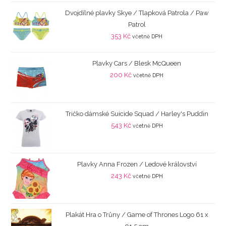
Dvojdílné plavky Skye / Tlapková Patrola / Paw
Patrol
353
Kč
včetně DPH
Plavky Cars / Blesk McQueen
200
Kč
včetně DPH
Tričko dámské Suicide Squad / Harley's Puddin
543
Kč
včetně DPH
Plavky Anna Frozen / Ledové království
243
Kč
včetně DPH
Plakát Hra o Trůny / Game of Thrones Logo 61 x