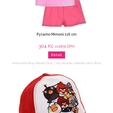
Pyžamo Mimoni 116 cm
304
Kč
včetně DPH
Detail
Animované filmy
,
Dětské
,
Filmy / Hry
,
Novinky
,
Oblečení
,
Veci z filmu