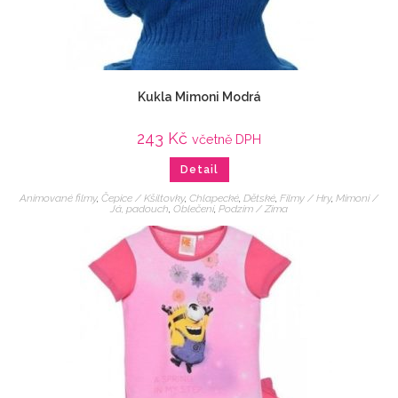
Kukla Mimoni Modrá
243
Kč
včetně DPH
Detail
Animované filmy
,
Čepice / Kšiltovky
,
Chlapecké
,
Dětské
,
Filmy / Hry
,
Mimoni /
Já, padouch
,
Oblečení
,
Podzim / Zima