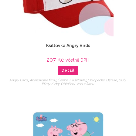
Kšiltovka Angry Birds
207
Kč
včetně DPH
Detail
Angry Birds
,
Animované filmy
,
Čepice / Kšiltovky
,
Chlapecké
,
Dětské
,
Dívčí
,
Filmy / Hry
,
Oblečení
,
Veci z filmu