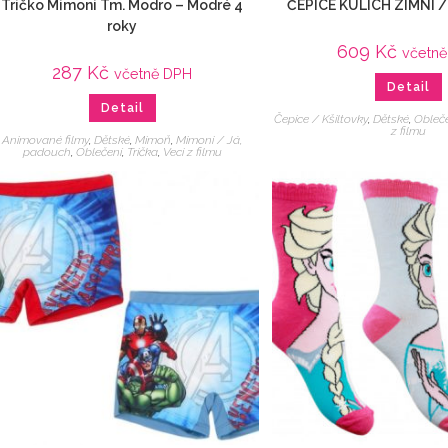
Tričko Mimoni Tm. Modro – Modré 4
ČEPICE KULICH ZIMNÍ 
roky
609
Kč
včetn
287
Kč
včetně DPH
Detail
Detail
Čepice / Kšiltovky
,
Dětské
,
Obleč
z filmu
Animované filmy
,
Dětské
,
Mimoň
,
Mimoni / Já,
padouch
,
Oblečení
,
Trička
,
Veci z filmu