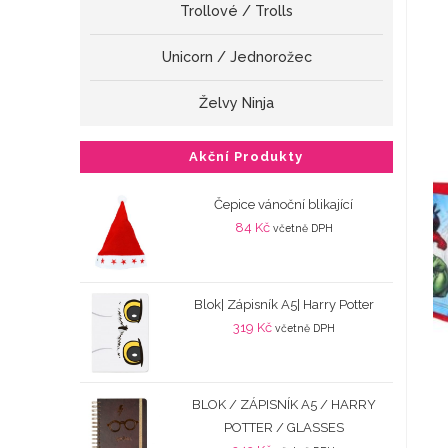
Trollové / Trolls
Unicorn / Jednorožec
Želvy Ninja
Akční Produkty
Čepice vánoční blikající
84
Kč
včetně DPH
Blok| Zápisník A5| Harry Potter
319
Kč
včetně DPH
BLOK / ZÁPISNÍK A5 / HARRY
POTTER / GLASSES