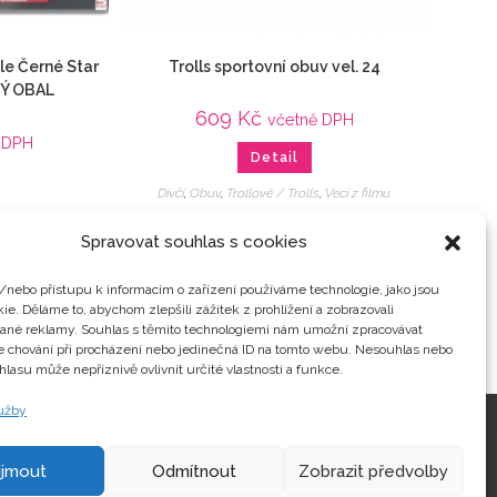
le Černé Star
Trolls sportovní obuv vel. 24
Ý OBAL
609
Kč
včetně DPH
 DPH
Detail
Dívčí
,
Obuv
,
Trollové / Trolls
,
Veci z filmu
i z filmu
Spravovat souhlas s cookies
/nebo přístupu k informacím o zařízení používáme technologie, jako jsou
ie. Děláme to, abychom zlepšili zážitek z prohlížení a zobrazovali
vané reklamy. Souhlas s těmito technologiemi nám umožní zpracovávat
je chování při procházení nebo jedinečná ID na tomto webu. Nesouhlas nebo
hlasu může nepříznivě ovlivnit určité vlastnosti a funkce.
lužby
Kontakty
ijmout
Odmítnout
Zobrazit předvolby