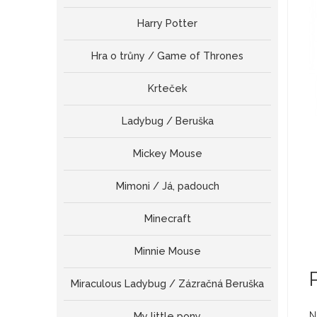
Harry Potter
Hra o trůny / Game of Thrones
Krteček
Ladybug / Beruška
Mickey Mouse
Mimoni / Já, padouch
Minecraft
Minnie Mouse
Miraculous Ladybug / Zázračná Beruška
N
My little pony