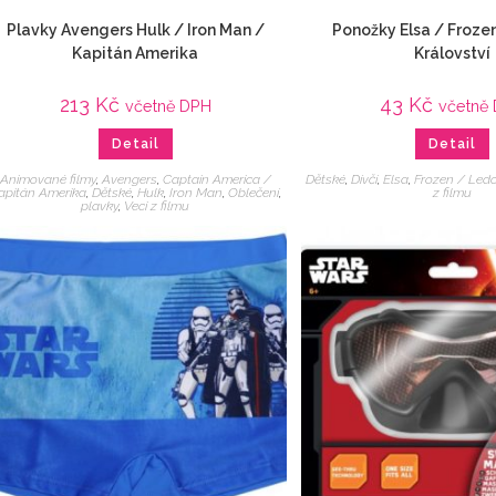
Plavky Avengers Hulk / Iron Man /
Ponožky Elsa / Froze
Kapitán Amerika
Království
213
Kč
43
Kč
včetně DPH
včetně
Detail
Detail
Animované filmy
,
Avengers
,
Captain America /
Dětské
,
Dívčí
,
Elsa
,
Frozen / Ledo
apitán Amerika
,
Dětské
,
Hulk
,
Iron Man
,
Oblečení
,
z filmu
plavky
,
Veci z filmu