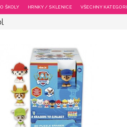
O ŠKOLY
HRNKY / SKLENICE
VŠECHNY KATEGOR
l