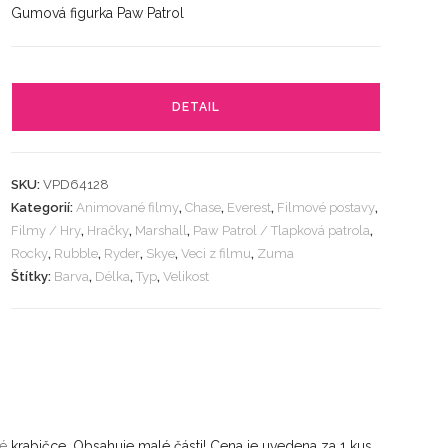
Gumová figurka Paw Patrol
DETAIL
SKU:
VPD64128
Kategorií:
Animované filmy
,
Chase
,
Everest
,
Filmové postavy
,
Filmy / Hry
,
Hračky
,
Marshall
,
Paw Patrol / Tlapková patrola
,
Rocky
,
Rubble
,
Ryder
,
Skye
,
Veci z filmu
,
Zuma
Štítky:
Barva
,
Délka
,
Typ
,
Velikost
vé
krabičce. Obsahuje malé části! Cena je uvedena za 1 kus.