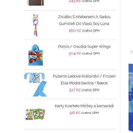
243
Kč
včetně DPH
Zrcátko S Hřebenem A Sadou
Gumiček Do Vlasů Soy Luna
160
Kč
včetně DPH
Pončo / Osuška Super Wings
K
304
Kč
včetně DPH
Pyžamo Ledové Království / Frozen
Elsa Modré bavlna + fleece
517
Kč
včetně DPH
Karty Kvarteto Mickey a kamarádi
96
Kč
včetně DPH