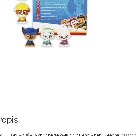
Popis
ÁHODNÝ VÝBĚR. Výběr nelze ovlivnit, baleno v neprůhledné,
plasto