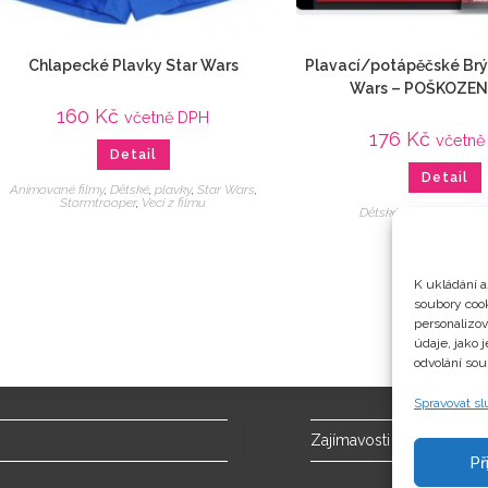
Chlapecké Plavky Star Wars
Plavací/potápěčské Brý
Wars – POŠKOZEN
160
Kč
včetně DPH
176
Kč
včetně
Detail
Detail
Animované filmy
,
Dětské
,
plavky
,
Star Wars
,
Stormtrooper
,
Veci z filmu
Dětské
,
Star Wars
,
Vec
K ukládání a
soubory cook
personalizo
údaje, jako 
odvolání sou
Spravovat s
Zajímavosti
Př