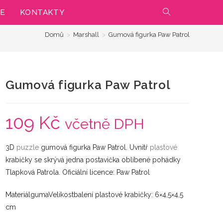
IE
KONTAKTY
PŘEPNOUT
Domů
>
Marshall
>
Gumová figurka Paw Patrol
VYHLEDÁVÁNÍ
NA
Gumová figurka Paw Patrol
WEBU
109
Kč
včetně DPH
3D
puzzle
gumová figurka Paw Patrol. Uvnitř
plastové
krabičky se skrývá jedna postavička oblíbené pohádky
Tlapková Patrola. Oficiální licence: Paw Patrol
MateriálgumaVelikostbalení plastové krabičky: 6×4,5×4,5
cm