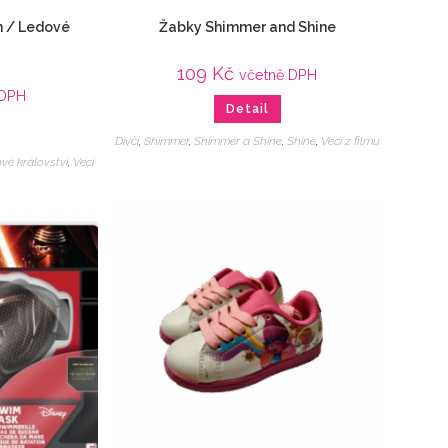
n / Ledové
Žabky Shimmer and Shine
109
Kč
včetně DPH
 DPH
Detail
Dívčí
,
Shimmer
,
Shimmer a Shine
,
Shine
,
Veci z filmu
vé království
,
Veci