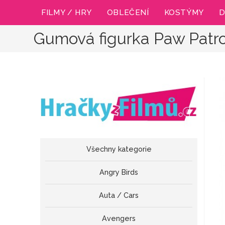
Přejít
FILMY / HRY
OBLEČENÍ
KOSTÝMY
D
k
obsahu
Gumová figurka Paw Patro
Všechny kategorie
Angry Birds
Auta / Cars
Avengers