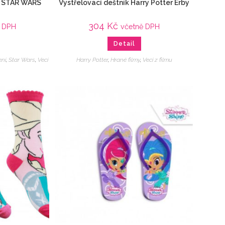
/ STAR WARS
Vystřelovací deštník Harry Potter Erby
304
Kč
ě DPH
včetně DPH
Detail
ení
,
Star Wars
,
Veci
Harry Potter
,
Hrané filmy
,
Veci z filmu