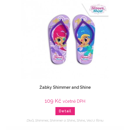
Žabky Shimmer and Shine
109
Kč
včetně DPH
Detail
Dívčí
,
Shimmer
,
Shimmer a Shine
,
Shine
,
Veci z filmu