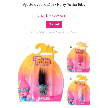
Vystřelovací deštník Harry Potter Erby
304
Kč
včetně DPH
Detail
Harry Potter
,
Hrané filmy
,
Veci z filmu