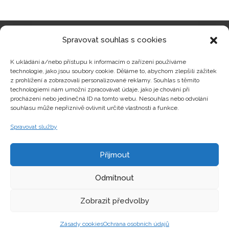
Spravovat souhlas s cookies
Kategorie produktů
K ukládání a/nebo přístupu k informacím o zařízení používáme
technologie, jako jsou soubory cookie. Děláme to, abychom zlepšili zážitek
z prohlížení a zobrazovali personalizované reklamy. Souhlas s těmito
technologiemi nám umožní zpracovávat údaje, jako je chování při
procházení nebo jedinečná ID na tomto webu. Nesouhlas nebo odvolání
Zajímavosti
souhlasu může nepříznivě ovlivnit určité vlastnosti a funkce.
Spravovat služby
Kontakty
Přijmout
Odmítnout
Zobrazit předvolby
Copyright © hrackyzfilmu.cz Všechna práva vyhrazena.
Zásady cookies
Ochrana osobních údajů