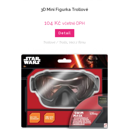
3D Mini Figurka Trollové
104
Kč
včetně DPH
Detail
Trollové / Trolls
,
Veci z filmu