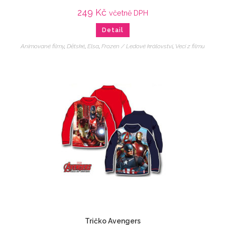
249
Kč
včetně DPH
Detail
Animované filmy
,
Dětské
,
Elsa
,
Frozen / Ledové království
,
Veci z filmu
Tričko Avengers