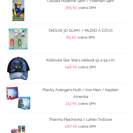
Osuška Požárník Sam / Fireman Sam
365
Kč
včetně DPH
ŠKOLNÍ 3D GUMY / MLÉKO A DŽUS
65
Kč
včetně DPH
Kšiltovka Star Wars velikost 52 a 54 cm
146
Kč
včetně DPH
Plavky Avengers Hulk / Iron Man / Kapitán
Amerika
213
Kč
včetně DPH
Thermo Plechovka / Láhev Trollové
267
Kč
včetně DPH