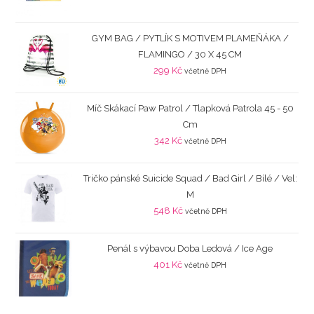
GYM BAG / PYTLÍK S MOTIVEM PLAMEŇÁKA /
FLAMINGO / 30 X 45 CM
299
Kč
včetně DPH
Míč Skákací Paw Patrol / Tlapková Patrola 45 - 50
Cm
342
Kč
včetně DPH
Tričko pánské Suicide Squad / Bad Girl / Bílé / Vel:
M
548
Kč
včetně DPH
Penál s výbavou Doba Ledová / Ice Age
401
Kč
včetně DPH