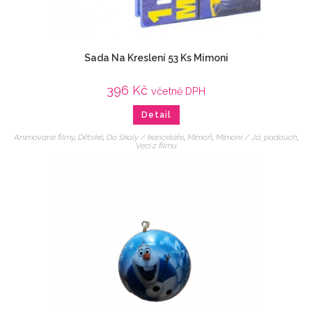
Sada Na Kreslení 53 Ks Mimoni
396
Kč
včetně DPH
Detail
Animované filmy
,
Dětské
,
Do školy / kanceláře
,
Mimoň
,
Mimoni / Já, padouch
,
Veci z filmu