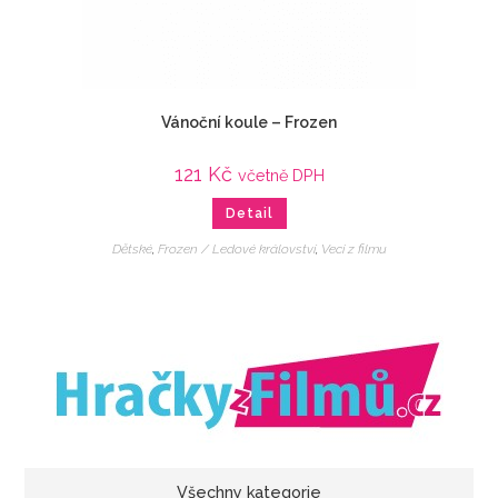
Vánoční koule – Frozen
121
Kč
včetně DPH
Detail
Dětské
,
Frozen / Ledové království
,
Veci z filmu
Všechny kategorie