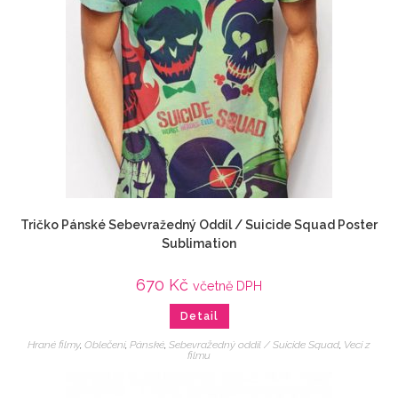
Tričko Pánské Sebevražedný Oddíl / Suicide Squad Poster
Sublimation
670
Kč
včetně DPH
Detail
Hrané filmy
,
Oblečení
,
Pánské
,
Sebevražedný oddíl / Suicide Squad
,
Veci z
filmu