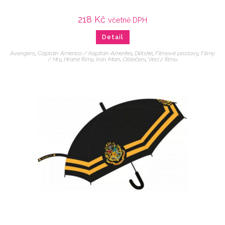
218
Kč
včetně DPH
Detail
Avengers
,
Captain America / Kapitán Amerika
,
Dětské
,
Filmové postavy
,
Filmy
/ Hry
,
Hrané filmy
,
Iron Man
,
Oblečení
,
Veci z filmu