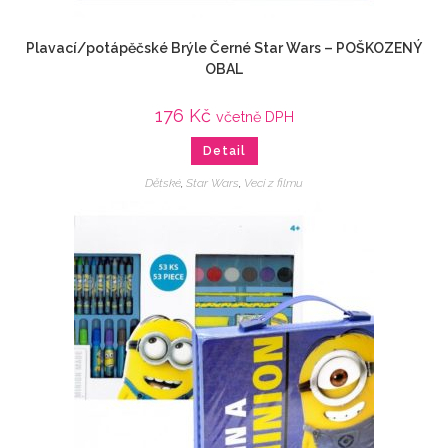
Plavací/potápěčské Brýle Černé Star Wars – POŠKOZENÝ
OBAL
176
Kč
včetně DPH
Detail
Dětské
,
Star Wars
,
Veci z filmu