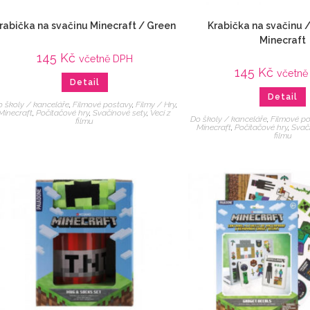
rabička na svačinu Minecraft / Green
Krabička na svačinu /
Minecraft
145
Kč
včetně DPH
145
Kč
včetně
Detail
Detail
 školy / kanceláře
,
Filmové postavy
,
Filmy / Hry
,
Minecraft
,
Počítačové hry
,
Svačinové sety
,
Veci z
Do školy / kanceláře
,
Filmové p
filmu
Minecraft
,
Počítačové hry
,
Svač
filmu