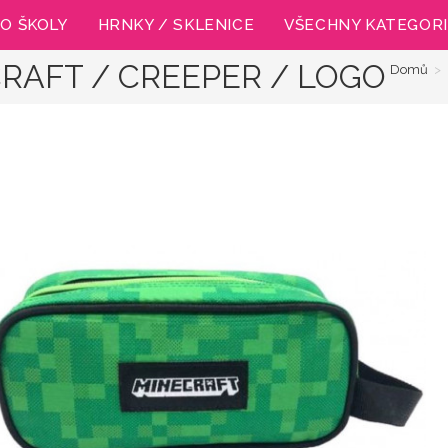
O ŠKOLY
HRNKY / SKLENICE
VŠECHNY KATEGOR
RAFT / CREEPER / LOGO
Domů
>