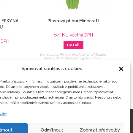
LEPKY NA
Plastový příbor Minecraft
KU
84
Kč
včetně DPH
 DPH
Detail
Domácnost
,
Filmy / Hry
,
Kuchyně
,
Mikuláš
,
Minecraft
,
Počítačové hry
,
Veci z filmu
 Hry
,
Minecraft
,
é hry
,
Samolepky /
Spravovat souhlas s cookies
/nebo přístupu k informacím o zařízení používáme technologie, jako jsou
ie. Děláme to, abychom zlepšili zážitek z prohlížení a zobrazovali
vané reklamy. Souhlas s těmito technologiemi nám umožní zpracovávat
je chování při procházení nebo jedinečná ID na tomto webu. Nesouhlas nebo
hlasu může nepříznivě ovlivnit určité vlastnosti a funkce.
lužby
Kontakty
ijmout
Odmítnout
Zobrazit předvolby