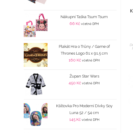
K
Nákupní Taška Tsum Tsum
66
Kč
včetně DPH
Do
Plakát Hra o Trůny / Game of
Thrones Logo 61 x 91,5 cm
160
Kč
včetně DPH
Župan Star Wars
450
Kč
včetně DPH
Kšiltovka Pro Moderní Dívky Soy
Luna 52 / 54 cm
145
Kč
včetně DPH