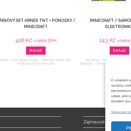
ÁRKOVÝ SET HRNEK TNT + PONOŽKY /
MINECRAFT / SAMO
MINECRAFT
ELEKTRONI
426
Kč
243
Kč
včetně DPH
včetně
Detail
Detail
Filmy / Hry
,
Hrnky
,
Hrnky / Sklenice
,
Minecraft
,
Do školy / kanceláře
,
Filmy /
Počítačové hry
,
Ponožky
Nálepky / Samolepky
,
Počítačov
nálepky
K ukládání a
soubory cook
personalizo
údaje, jako 
odvolání sou
Spravovat s
Zajímavosti
Př