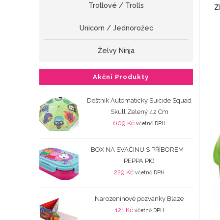
Trollové / Trolls
Z
Unicorn / Jednorožec
Želvy Ninja
Akční Produkty
Deštník Automatický Suicide Squad
Skull Zelený 42 Cm
609
Kč
včetně DPH
BOX NA SVAČINU S PŘÍBOREM -
PEPPA PIG
229
Kč
včetně DPH
Narozeninové pozvánky Blaze
121
Kč
včetně DPH