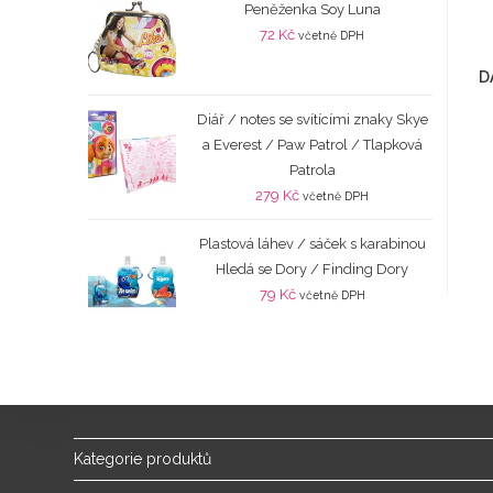
Peněženka Soy Luna
72
Kč
včetně DPH
D
Diář / notes se svítícími znaky Skye
a Everest / Paw Patrol / Tlapková
Patrola
279
Kč
včetně DPH
Plastová láhev / sáček s karabinou
Hledá se Dory / Finding Dory
79
Kč
včetně DPH
Kategorie produktů