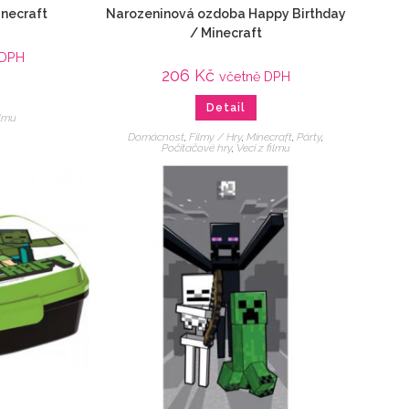
inecraft
Narozeninová ozdoba Happy Birthday
/ Minecraft
 DPH
206
Kč
včetně DPH
Detail
ilmu
Domácnost
,
Filmy / Hry
,
Minecraft
,
Párty
,
Počítačové hry
,
Veci z filmu