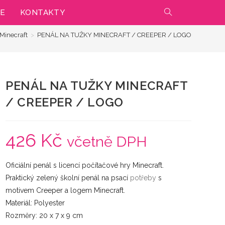
IE
KONTAKTY
PŘEPNOUT
Minecraft
>
PENÁL NA TUŽKY MINECRAFT / CREEPER / LOGO
VYHLEDÁVÁNÍ
NA
PENÁL NA TUŽKY MINECRAFT
WEBU
/ CREEPER / LOGO
426
Kč
včetně DPH
Oficiální penál s licencí počítačové hry Minecraft.
Praktický zelený školní penál na psací
potřeby
s
motivem Creeper a logem Minecraft.
Materiál: Polyester
Rozměry: 20 x 7 x 9 cm