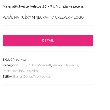
MateriálPolyesterVelikost20 x 7 x 9 cmBarvaZelená
PENÁL NA TUŽKY MINECRAFT / CREEPER / LOGO
DETAIL
SKU:
CPI355792
Kategorií:
Filmy / Hry
,
Minecraft
,
Penály / Pouzdra
,
Počítačové hry
,
Pouzdra
Štítky:
Barva
,
Délka
,
Typ
,
Velikost