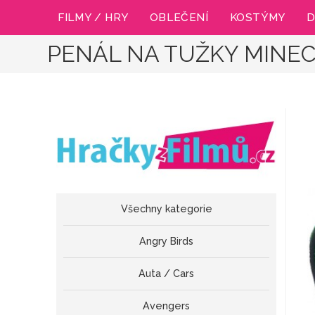
Přejít
FILMY / HRY
OBLEČENÍ
KOSTÝMY
D
k
obsahu
PENÁL NA TUŽKY MINEC
Všechny kategorie
Angry Birds
Auta / Cars
Avengers