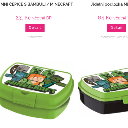
IMNÍ ČEPICE S BAMBULÍ / MINECRAFT
Jídelní podložka M
231
Kč
84
Kč
včetně DPH
včetně
Detail
Detail
Minecraft
Minecraft
,
Veci z f