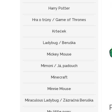
Harry Potter
Hra o trůny / Game of Thrones
Krteček
Ladybug / Beruška
Mickey Mouse
Mimoni / Já, padouch
Minecraft
Minnie Mouse
Miraculous Ladybug / Zázračná Beruška
My little pony