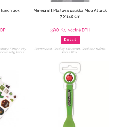
 lunch box
Minecraft Plážová osuška Mob Attack
70*140 cm
390
Kč
 DPH
včetně DPH
Detail
ostavy
,
Filmy / Hry
,
Domácnost, Osušky
,
Minecraft
,
Osuška/ ručník
,
inové sety
,
Veci z
Veci z filmu