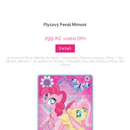
Plyšový Penál Mimoni
299
Kč
včetně DPH
Detail
Animované filmy
,
Dětské
,
Do školy / kanceláře
,
Filmové postavy
,
Filmy / Hry
,
Mimoň
,
Mimoni / Já, padouch
,
Penály / Pouzdra
,
Pouzdra
,
Psací potřeby
,
Veci
z filmu