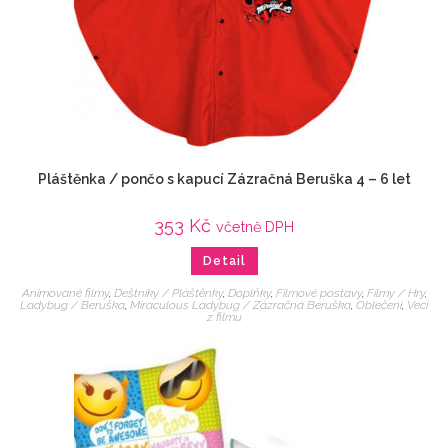
Pláštěnka / pončo s kapucí Zázračná Beruška 4 – 6 let
353
Kč
včetně DPH
Detail
Animované filmy
,
Deštníky / Pláštěnky
,
Doplňky
,
Filmové postavy
,
Filmy / Hry
,
Ladybug / Beruška
,
Miraculous Ladybug / Zázračná Beruška
,
Oblečení
,
Veci
z filmu