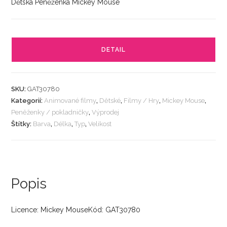
Dětská Peněženka Mickey Mouse
DETAIL
SKU:
GAT30780
Kategorií:
Animované filmy
,
Dětské
,
Filmy / Hry
,
Mickey Mouse
,
Peněženky / pokladničky
,
Výprodej
Štítky:
Barva
,
Délka
,
Typ
,
Velikost
Popis
Licence: Mickey MouseKód: GAT30780