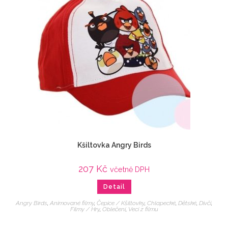
Kšiltovka Angry Birds
207
Kč
včetně DPH
Detail
Angry Birds
,
Animované filmy
,
Čepice / Kšiltovky
,
Chlapecké
,
Dětské
,
Dívčí
,
Filmy / Hry
,
Oblečení
,
Veci z filmu