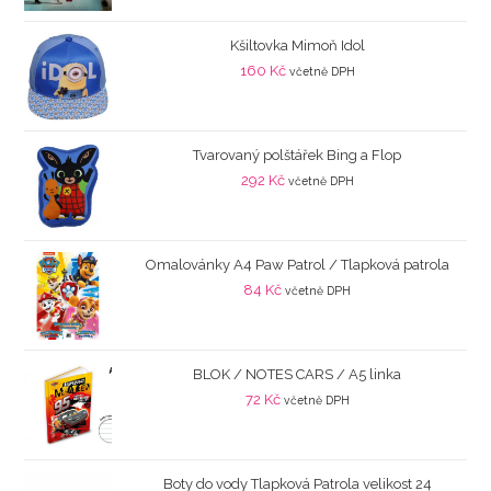
Kšiltovka Mimoň Idol
160
Kč
včetně DPH
Tvarovaný polštářek Bing a Flop
292
Kč
včetně DPH
Omalovánky A4 Paw Patrol / Tlapková patrola
84
Kč
včetně DPH
BLOK / NOTES CARS / A5 linka
72
Kč
včetně DPH
Boty do vody Tlapková Patrola velikost 24