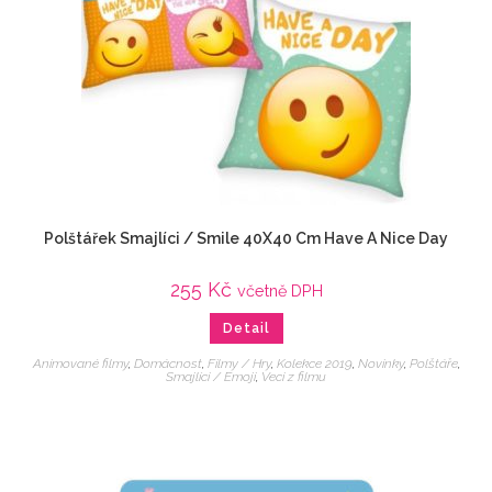
Polštářek Smajlíci / Smile 40X40 Cm Have A Nice Day
255
Kč
včetně DPH
Detail
Animované filmy
,
Domácnost
,
Filmy / Hry
,
Kolekce 2019
,
Novinky
,
Polštáře
,
Smajlíci / Emoji
,
Veci z filmu