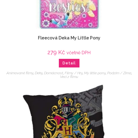
Fleecová Deka My Little Pony
279
Kč
včetně DPH
Detail
Animované filmy
,
Deky
,
Domácnost
,
Filmy / Hry
,
My little pony
,
Podzim / Zima
,
Veci z filmu