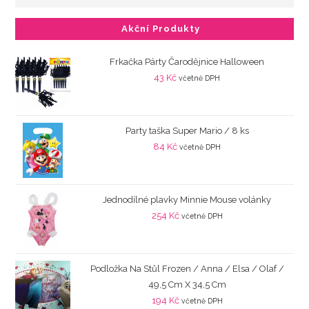
Akční Produkty
Frkačka Párty Čarodějnice Halloween
43
Kč
včetně DPH
Party taška Super Mario / 8 ks
84
Kč
včetně DPH
Jednodílné plavky Minnie Mouse volánky
254
Kč
včetně DPH
Podložka Na Stůl Frozen / Anna / Elsa / Olaf /
49,5 Cm X 34,5 Cm
194
Kč
včetně DPH