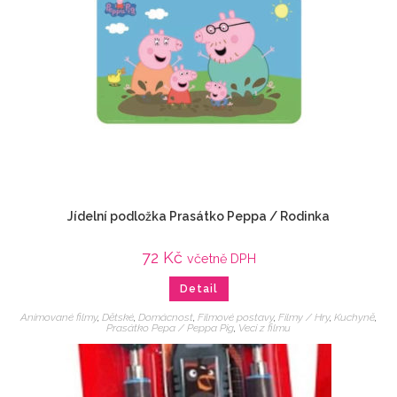
Jídelní podložka Prasátko Peppa / Rodinka
72
Kč
včetně DPH
Detail
Animované filmy
,
Dětské
,
Domácnost
,
Filmové postavy
,
Filmy / Hry
,
Kuchyně
,
Prasátko Pepa / Peppa Pig
,
Veci z filmu