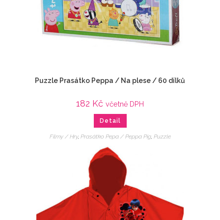
Puzzle Prasátko Peppa / Na plese / 60 dílků
182
Kč
včetně DPH
Detail
Filmy / Hry
,
Prasátko Pepa / Peppa Pig
,
Puzzle