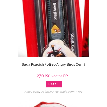
Sada Psacích Potřeb Angry Birds Černá
270
Kč
včetně DPH
Detail
Angry Birds
,
Do školy / kanceláře
,
Filmy / Hry