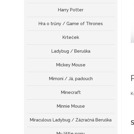
Harry Potter
Hra o trůny / Game of Thrones
Krteček
Ladybug / Beruška
Mickey Mouse
Mimoni / Já, padouch
Minecraft
K
Minnie Mouse
Miraculous Ladybug / Zázračná Beruška
S
My little pony