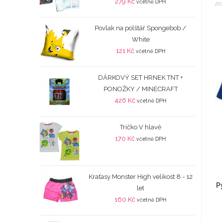
279
Kč
včetně DPH
20
Povlak na polštář Spongebob /
White
121
Kč
včetně DPH
DÁRKOVÝ SET HRNEK TNT +
PONOŽKY / MINECRAFT
426
Kč
včetně DPH
Tričko V hlavě
170
Kč
včetně DPH
Kraťasy Monster High velikost 8 - 12
P
let
160
Kč
včetně DPH