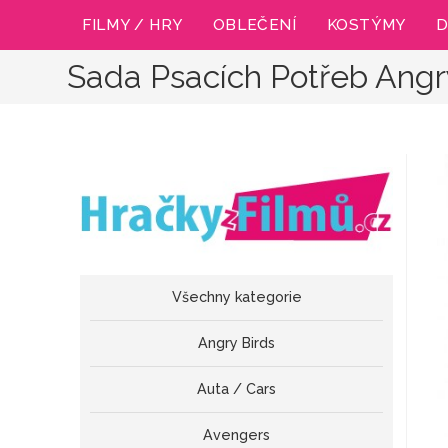
Přejít
FILMY / HRY
OBLEČENÍ
KOSTÝMY
D
k
obsahu
Sada Psacích Potřeb Angr
Všechny kategorie
Angry Birds
Auta / Cars
Avengers