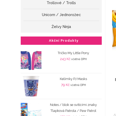
Trollové / Trolls
Unicorn / Jednorožec
Želvy Ninja
Akční Produkty
Tričko My Little Pony
243
Kč
včetně DPH
Kelímky PJ Masks
79
Kč
včetně DPH
Notes / blok se svítícími znaky
Tlapková Patrola / Paw Patrol
A