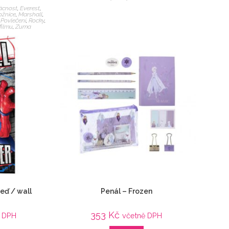
cnost
,
Everest
,
ožnice
,
Marshall
,
,
Povlečení
,
Rocky
,
 filmu
,
Zuma
eď / wall
Penál – Frozen
353
Kč
ě DPH
včetně DPH