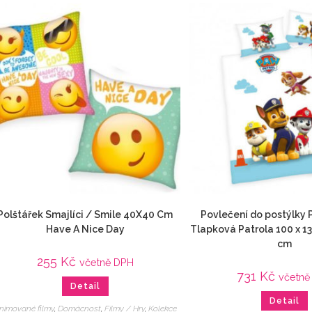
Polštářek Smajlíci / Smile 40X40 Cm
Povlečení do postýlky 
Have A Nice Day
Tlapková Patrola 100 x 13
cm
255
Kč
včetně DPH
731
Kč
včetně
Detail
Detail
nimované filmy
,
Domácnost
,
Filmy / Hry
,
Kolekce