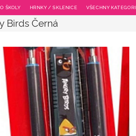
O ŠKOLY
HRNKY / SKLENICE
VŠECHNY KATEGOR
y Birds Černá