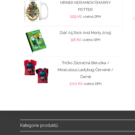
HRNEK KERAMICKÝ|HARRY
POTTER
229
Kč
včetně DPH
C
Diář A5 Rick And Morty 2019
96
Kč
včetně DPH
Tričko Zázračná Beruška /
Miraculous Ladybug Červené /
Černé
200
Kč
včetně DPH
Kategorie produktů