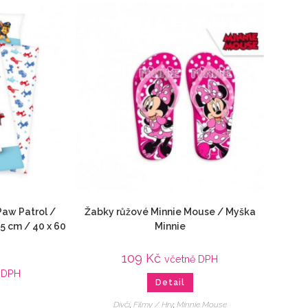
Paw Patrol /
Žabky růžové Minnie Mouse / Myška
5 cm / 40 x 60
Minnie
109
Kč
včetně DPH
 DPH
Detail
Dívčí
,
Filmy / Hry
,
Minnie Mouse