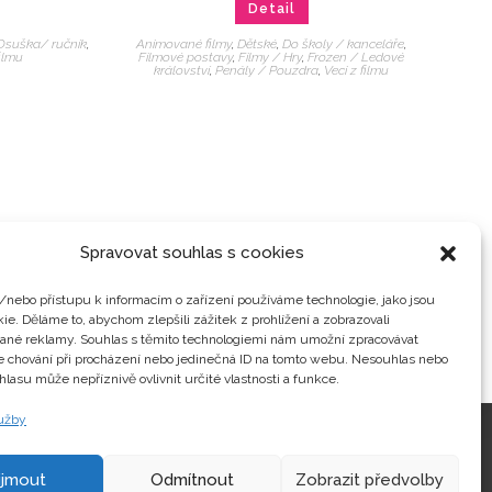
Detail
Osuška/ ručník
,
Animované filmy
,
Dětské
,
Do školy / kanceláře
,
filmu
Filmové postavy
,
Filmy / Hry
,
Frozen / Ledové
království
,
Penály / Pouzdra
,
Veci z filmu
Spravovat souhlas s cookies
/nebo přístupu k informacím o zařízení používáme technologie, jako jsou
ie. Děláme to, abychom zlepšili zážitek z prohlížení a zobrazovali
vané reklamy. Souhlas s těmito technologiemi nám umožní zpracovávat
je chování při procházení nebo jedinečná ID na tomto webu. Nesouhlas nebo
hlasu může nepříznivě ovlivnit určité vlastnosti a funkce.
lužby
Kontakty
ijmout
Odmítnout
Zobrazit předvolby