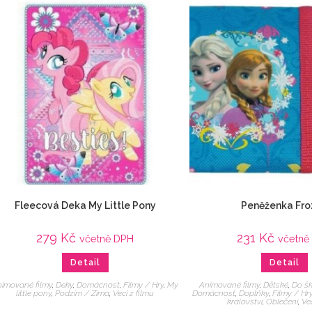
Fleecová Deka My Little Pony
Peněženka Fro
279
Kč
231
Kč
včetně DPH
včetně
Detail
Detail
imované filmy
,
Deky
,
Domácnost
,
Filmy / Hry
,
My
Animované filmy
,
Dětské
,
Do šk
little pony
,
Podzim / Zima
,
Veci z filmu
Domácnost
,
Doplňky
,
Filmy / Hr
království
,
Oblečení
,
Vec