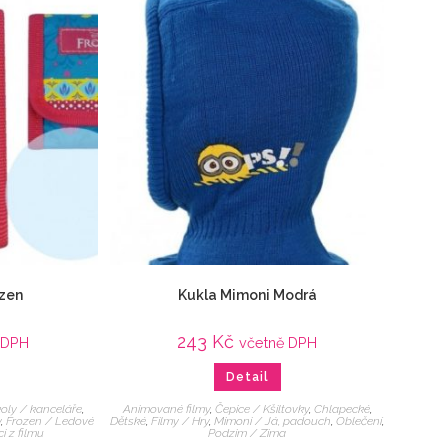
zen
Kukla Mimoni Modrá
243
Kč
 DPH
včetně DPH
Detail
oly / kanceláře
,
Animované filmy
,
Čepice / Kšiltovky
,
Chlapecké
,
y
,
Frozen / Ledové
Dětské
,
Filmy / Hry
,
Mimoni / Já, padouch
,
Oblečení
,
i z filmu
Podzim / Zima