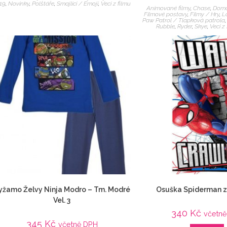
19
,
Novinky
,
Polštáře
,
Smajlíci / Emoji
,
Veci z filmu
Animované filmy
,
Chase
,
Domá
Filmové postavy
,
Filmy / Hry
,
L
Paw Patrol / Tlapková patrola
Rubble
,
Ryder
,
Skye
,
Veci z
yžamo Želvy Ninja Modro – Tm. Modré
Osuška Spiderman z
Vel. 3
340
Kč
včetn
345
Kč
včetně DPH