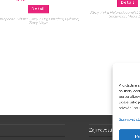
Detail
Detail
Filmy / Hry
,
Nejprodávanější
,
Spiderman
,
Veci z 
hlapecké
,
Dětské
,
Filmy / Hry
,
Oblečení
,
Pyžama
,
Želvy Ninja
K ukládání a
soubory cook
personalizo
údaje, jako 
odvolání sou
Spravovat s
Zajímavosti
Př