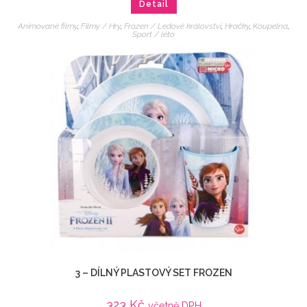
Detail
Animované filmy
,
Filmy / Hry
,
Frozen / Ledové království
,
Hračky
,
Koupelna
,
Sport / léto
3 – DÍLNÝ PLASTOVÝ SET FROZEN
323
Kč
včetně DPH