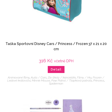
Taška Sportovní Disney Cars / Princess / Frozen 37 x 21 x 20
cm
316
Kč
včetně DPH
Detail
Animované filmy
,
Auta / Cars
,
Do školy / kanceláře
,
Filmy / Hry
,
Frozen /
Ledové království
,
Minnie Mouse
,
Paw Patrol / Tlapková patrola
,
Princess
,
Spiderman