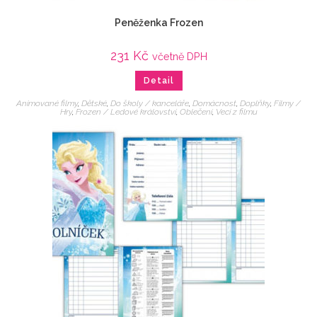
Peněženka Frozen
231
Kč
včetně DPH
Detail
Animované filmy
,
Dětské
,
Do školy / kanceláře
,
Domácnost
,
Doplňky
,
Filmy /
Hry
,
Frozen / Ledové království
,
Oblečení
,
Veci z filmu