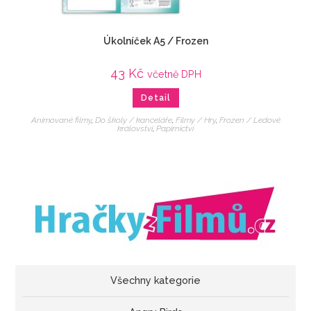
Úkolníček A5 / Frozen
43
Kč
včetně DPH
Detail
Animované filmy
,
Do školy / kanceláře
,
Filmy / Hry
,
Frozen / Ledové
království
,
Papírnictví
Všechny kategorie