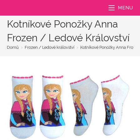
Přejít
MENU
k
obsahu
Kotníkové Ponožky Anna
Frozen / Ledové Království
Domů
>
Frozen / Ledové království
>
Kotníkové Ponožky Anna Frozen 