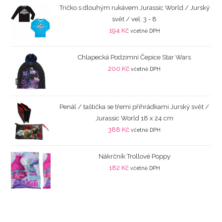
Tričko s dlouhým rukávem Jurassic World / Jurský
svět / vel: 3 - 8
194
Kč
včetně DPH
Chlapecká Podzimní Čepice Star Wars
200
Kč
včetně DPH
Penál / taštička se třemi přihrádkami Jurský svět /
Jurassic World 18 x 24 cm
388
Kč
včetně DPH
Nákrčník Trollové Poppy
182
Kč
včetně DPH