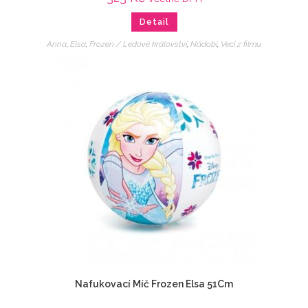
Detail
Anna
,
Elsa
,
Frozen / Ledové království
,
Nádobí
,
Veci z filmu
Nafukovací Míč Frozen Elsa 51Cm