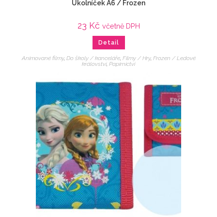
Úkolníček A6 / Frozen
23
Kč
včetně DPH
Detail
Animované filmy
,
Do školy / kanceláře
,
Filmy / Hry
,
Frozen / Ledové
království
,
Papírnictví