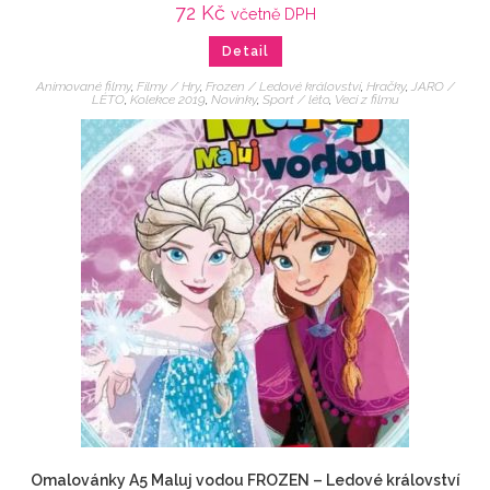
72
Kč
včetně DPH
Detail
Animované filmy
,
Filmy / Hry
,
Frozen / Ledové království
,
Hračky
,
JARO /
LÉTO
,
Kolekce 2019
,
Novinky
,
Sport / léto
,
Veci z filmu
Omalovánky A5 Maluj vodou FROZEN – Ledové království