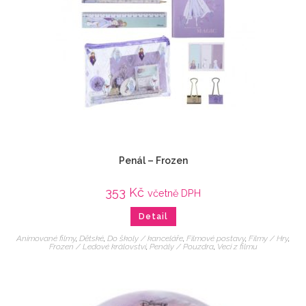
Penál – Frozen
353
Kč
včetně DPH
Detail
Animované filmy
,
Dětské
,
Do školy / kanceláře
,
Filmové postavy
,
Filmy / Hry
,
Frozen / Ledové království
,
Penály / Pouzdra
,
Veci z filmu