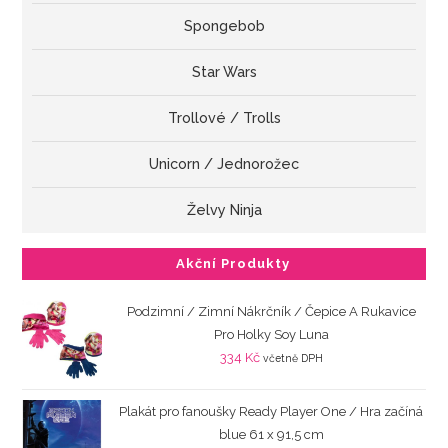
Spongebob
Star Wars
Trollové / Trolls
Unicorn / Jednorožec
Želvy Ninja
Akční Produkty
Podzimní / Zimní Nákrčník / Čepice A Rukavice
Pro Holky Soy Luna
334
Kč
včetně DPH
Plakát pro fanoušky Ready Player One / Hra začíná
blue 61 x 91,5 cm