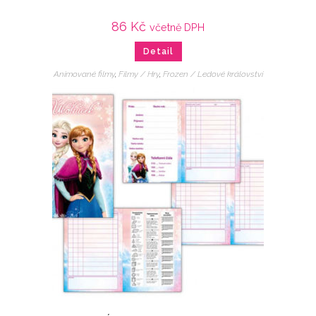
86
Kč
včetně DPH
Detail
Animované filmy
,
Filmy / Hry
,
Frozen / Ledové království