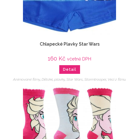
Chlapecké Plavky Star Wars
160
Kč
včetně DPH
Detail
Animované filmy
,
Dětské
,
plavky
,
Star Wars
,
Stormtrooper
,
Veci z filmu