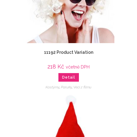
11192 Product Variation
218
Kč
včetně DPH
Detail
Kostýmy
,
Paruky
,
Veci z filmu