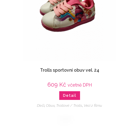
Trolls sportovní obuv vel. 24
609
Kč
včetně DPH
Detail
Dívčí
,
Obuv
,
Trollové / Trolls
,
Veci z filmu