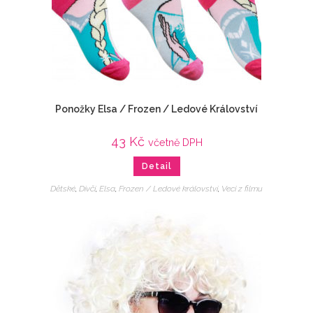
Ponožky Elsa / Frozen / Ledové Království
43
Kč
včetně DPH
Detail
Dětské
,
Dívčí
,
Elsa
,
Frozen / Ledové království
,
Veci z filmu