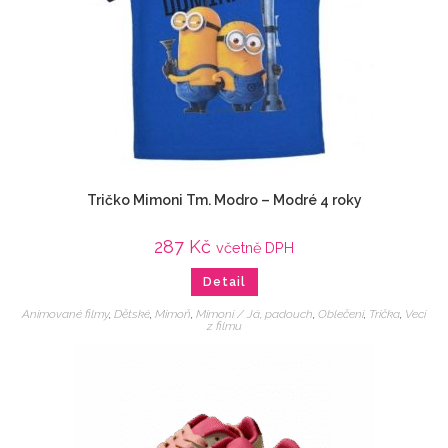
Tričko Mimoni Tm. Modro – Modré 4 roky
287
Kč
včetně DPH
Detail
Animované filmy
,
Dětské
,
Mimoň
,
Mimoni / Já, padouch
,
Oblečení
,
Trička
,
Veci
z filmu