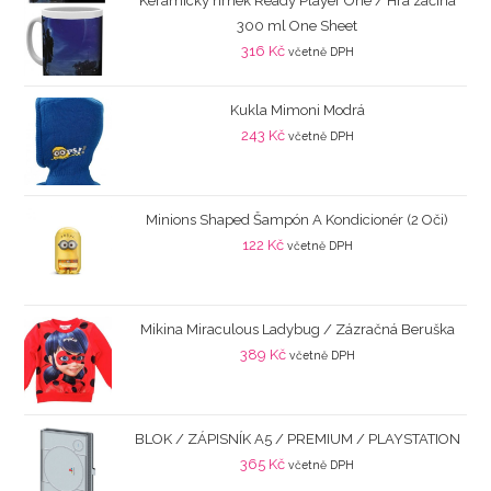
Keramický hrnek Ready Player One / Hra začíná
300 ml One Sheet
316
Kč
včetně DPH
Kukla Mimoni Modrá
243
Kč
včetně DPH
Minions Shaped Šampón A Kondicionér (2 Oči)
122
Kč
včetně DPH
Mikina Miraculous Ladybug / Zázračná Beruška
389
Kč
včetně DPH
BLOK / ZÁPISNÍK A5 / PREMIUM / PLAYSTATION
365
Kč
včetně DPH