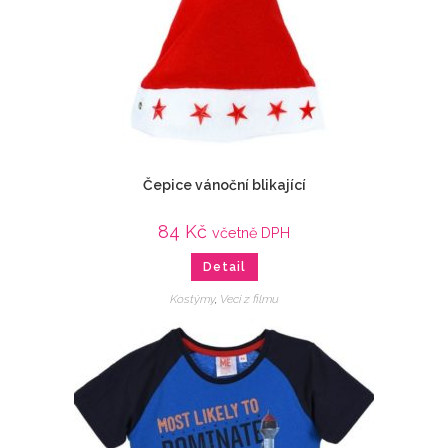
Čepice vánoční blikající
84
Kč
včetně DPH
Detail
Kostýmy
,
Veci z filmu