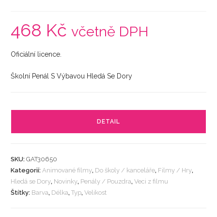
468
Kč
včetně DPH
Oficiální licence.
Školní Penál S Výbavou Hledá Se Dory
DETAIL
SKU:
GAT30650
Kategorií:
Animované filmy
,
Do školy / kanceláře
,
Filmy / Hry
,
Hledá se Dory
,
Novinky
,
Penály / Pouzdra
,
Veci z filmu
Štítky:
Barva
,
Délka
,
Typ
,
Velikost