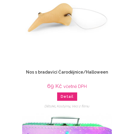
Nos s bradavicí Čarodějnice/Halloween
69
Kč
včetně DPH
Detail
Dětské
,
Kostýmy
,
Veci z filmu