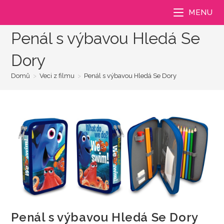
Přejít
MENU
k
obsahu
Penál s výbavou Hledá Se
Dory
Domů
>
Veci z filmu
>
Penál s výbavou Hledá Se Dory
Penál s výbavou Hledá Se Dory