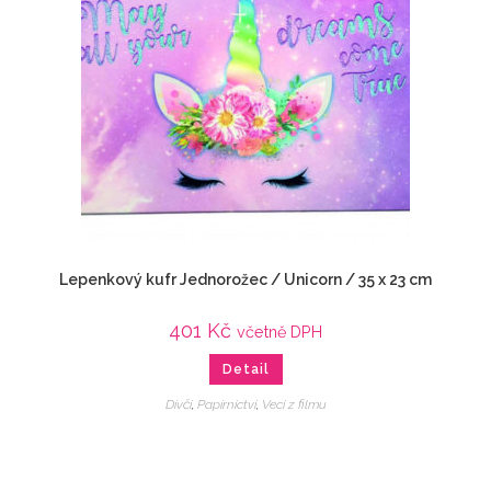
Lepenkový kufr Jednorožec / Unicorn / 35 x 23 cm
401
Kč
včetně DPH
Detail
Dívčí
,
Papírnictví
,
Veci z filmu