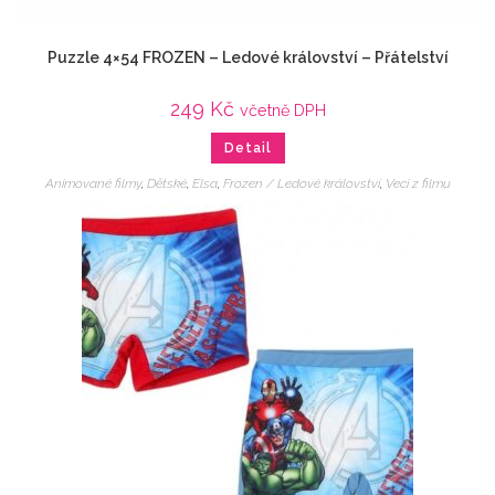
Puzzle 4×54 FROZEN – Ledové království – Přátelství
249
Kč
včetně DPH
Detail
Animované filmy
,
Dětské
,
Elsa
,
Frozen / Ledové království
,
Veci z filmu