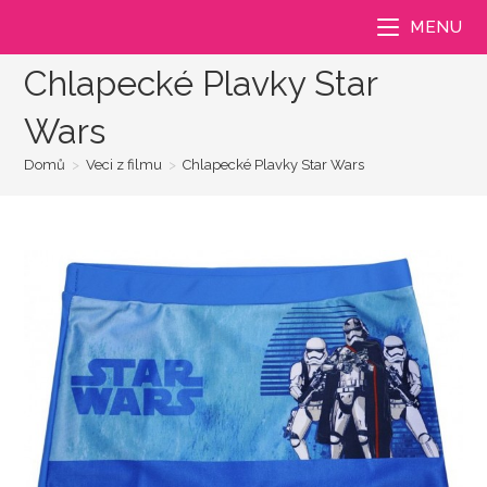
Přejít
MENU
k
obsahu
Chlapecké Plavky Star
Wars
Domů
>
Veci z filmu
>
Chlapecké Plavky Star Wars