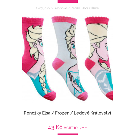
Dívčí
,
Obuv
,
Trollové / Trolls
,
Veci z filmu
Ponožky Elsa / Frozen / Ledové Království
43
Kč
včetně DPH