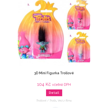
3D Mini Figurka Trollové
104
Kč
včetně DPH
Detail
Trollové / Trolls
,
Veci z filmu