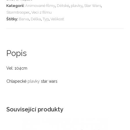
Kategorií:
Animované filmy
,
Dětské
,
plavky
,
Star Wars
,
Stormtrooper
,
Veci z filmu
Štítky:
Barva
,
Délka
,
Typ
,
Velikost
Popis
Vel: 104cm
Chlapecké
plavky
star wars
Související produkty