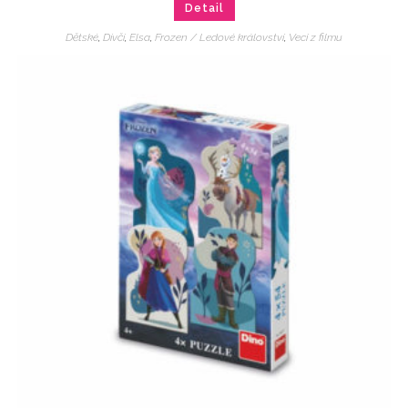
Detail
Dětské
,
Dívčí
,
Elsa
,
Frozen / Ledové království
,
Veci z filmu