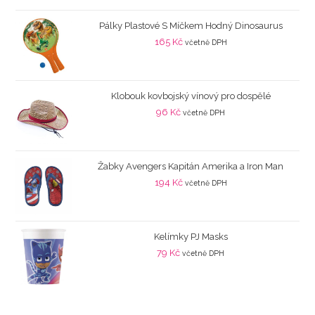
Pálky Plastové S Míčkem Hodný Dinosaurus
165
Kč
včetně DPH
Klobouk kovbojský vínový pro dospělé
96
Kč
včetně DPH
Žabky Avengers Kapitán Amerika a Iron Man
194
Kč
včetně DPH
Kelímky PJ Masks
79
Kč
včetně DPH