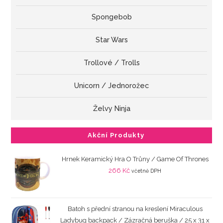
Spongebob
Star Wars
Trollové / Trolls
Unicorn / Jednorožec
Želvy Ninja
Akční Produkty
Hrnek Keramický Hra O Trůny / Game Of Thrones
266
Kč
včetně DPH
Batoh s přední stranou na kreslení Miraculous
Ladybug backpack / Zázračná beruška / 25 x 31 x