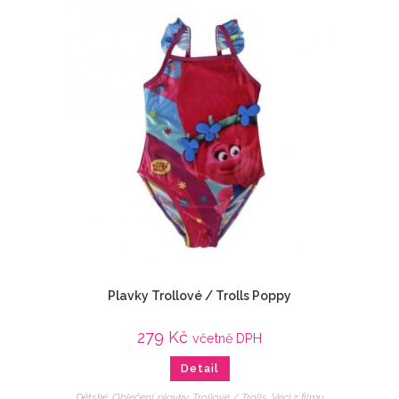
Plavky Trollové / Trolls Poppy
279
Kč
včetně DPH
Detail
Dětské
,
Oblečení
,
plavky
,
Trollové / Trolls
,
Veci z filmu