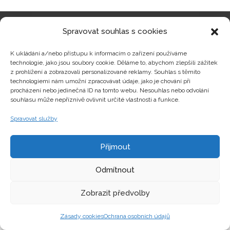
Spravovat souhlas s cookies
Kategorie produktů
K ukládání a/nebo přístupu k informacím o zařízení používáme
technologie, jako jsou soubory cookie. Děláme to, abychom zlepšili zážitek
z prohlížení a zobrazovali personalizované reklamy. Souhlas s těmito
technologiemi nám umožní zpracovávat údaje, jako je chování při
procházení nebo jedinečná ID na tomto webu. Nesouhlas nebo odvolání
Zajímavosti
souhlasu může nepříznivě ovlivnit určité vlastnosti a funkce.
Spravovat služby
Kontakty
Přijmout
Odmítnout
Zobrazit předvolby
Copyright © hrackyzfilmu.cz Všechna práva vyhrazena.
Zásady cookies
Ochrana osobních údajů