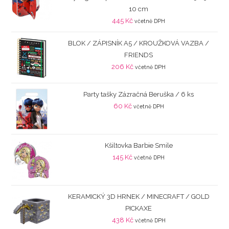
10 cm
445
Kč
včetně DPH
BLOK / ZÁPISNÍK A5 / KROUŽKOVÁ VAZBA /
FRIENDS
206
Kč
včetně DPH
Party tašky Zázračná Beruška / 6 ks
60
Kč
včetně DPH
Kšiltovka Barbie Smile
145
Kč
včetně DPH
KERAMICKÝ 3D HRNEK / MINECRAFT / GOLD
PICKAXE
438
Kč
včetně DPH