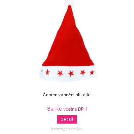
Čepice vánoční blikající
84
Kč
včetně DPH
Detail
Kostýmy
,
Veci z filmu