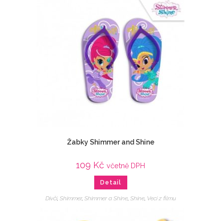
Žabky Shimmer and Shine
109
Kč
včetně DPH
Detail
Dívčí
,
Shimmer
,
Shimmer a Shine
,
Shine
,
Veci z filmu