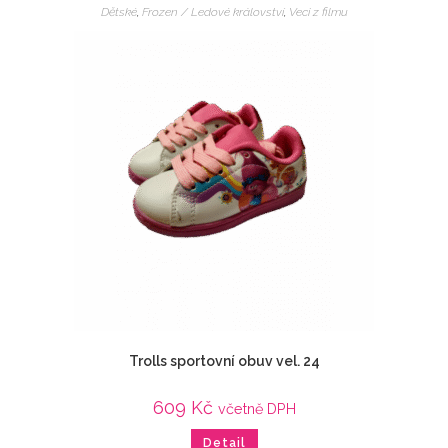
Dětské
,
Frozen / Ledové království
,
Veci z filmu
Trolls sportovní obuv vel. 24
609
Kč
včetně DPH
Detail