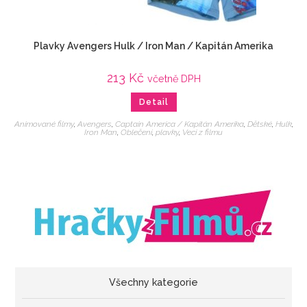
Plavky Avengers Hulk / Iron Man / Kapitán Amerika
213
Kč
včetně DPH
Detail
Animované filmy
,
Avengers
,
Captain America / Kapitán Amerika
,
Dětské
,
Hulk
,
Iron Man
,
Oblečení
,
plavky
,
Veci z filmu
Všechny kategorie