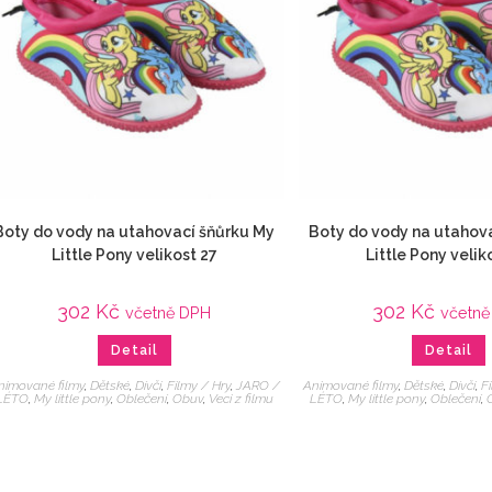
Boty do vody na utahovací šňůrku My
Boty do vody na utahov
Little Pony velikost 27
Little Pony velik
302
Kč
302
Kč
včetně DPH
včetně
Detail
Detail
nimované filmy
,
Dětské
,
Dívčí
,
Filmy / Hry
,
JARO /
Animované filmy
,
Dětské
,
Dívčí
,
F
LÉTO
,
My little pony
,
Oblečení
,
Obuv
,
Veci z filmu
LÉTO
,
My little pony
,
Oblečení
,