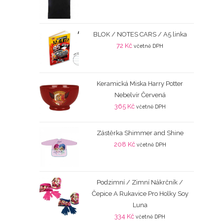
BLOK / NOTES CARS / A5 linka
72
Kč
včetně DPH
Keramická Miska Harry Potter
Nebelvír Červená
365
Kč
včetně DPH
Zástěrka Shimmer and Shine
208
Kč
včetně DPH
Podzimní / Zimní Nákrčník /
Čepice A Rukavice Pro Holky Soy
Luna
334
Kč
včetně DPH