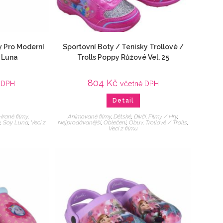
y Pro Moderní
Sportovní Boty / Tenisky Trollové /
y Luna
Trolls Poppy Růžové Vel. 25
804
Kč
 DPH
včetně DPH
Detail
Hrané filmy
,
Animované filmy
,
Dětské
,
Dívčí
,
Filmy / Hry
,
v
,
Soy Luna
,
Veci z
Nejprodávanější
,
Oblečení
,
Obuv
,
Trollové / Trolls
,
Veci z filmu