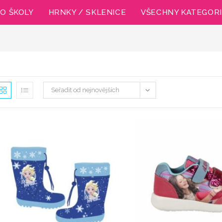
O ŠKOLY
HRNKY / SKLENICE
VŠECHNY KATEGOR
Seřadit od nejnovějších