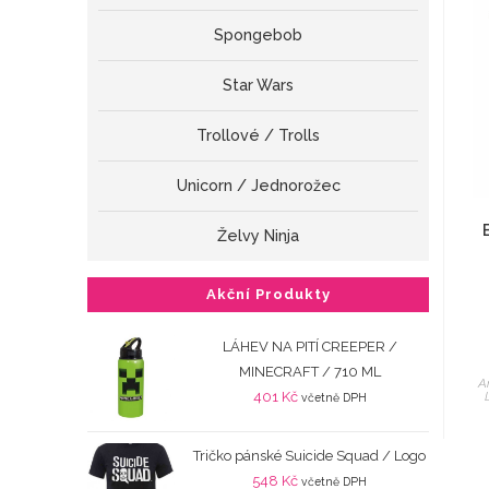
Spongebob
Star Wars
Trollové / Trolls
Unicorn / Jednorožec
Želvy Ninja
Akční Produkty
LÁHEV NA PITÍ CREEPER /
MINECRAFT / 710 ML
A
401
Kč
včetně DPH
Tričko pánské Suicide Squad / Logo
548
Kč
včetně DPH