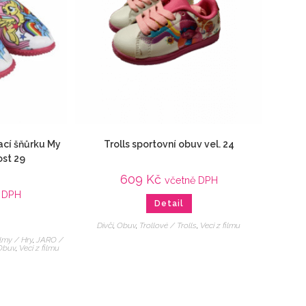
ací šňůrku My
Trolls sportovní obuv vel. 24
ost 29
609
Kč
včetně DPH
 DPH
Detail
Dívčí
,
Obuv
,
Trollové / Trolls
,
Veci z filmu
ilmy / Hry
,
JARO /
Obuv
,
Veci z filmu