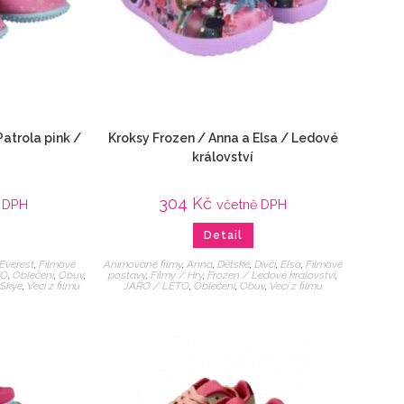
atrola pink /
Kroksy Frozen / Anna a Elsa / Ledové
království
304
Kč
ě DPH
včetně DPH
Detail
Everest
,
Filmové
Animované filmy
,
Anna
,
Dětské
,
Dívčí
,
Elsa
,
Filmové
TO
,
Oblečení
,
Obuv
,
postavy
,
Filmy / Hry
,
Frozen / Ledové království
,
,
Skye
,
Veci z filmu
JARO / LÉTO
,
Oblečení
,
Obuv
,
Veci z filmu