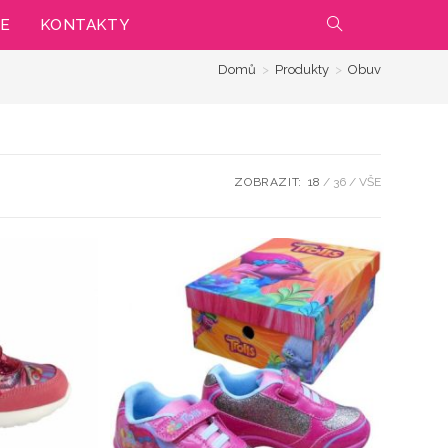
IE
KONTAKTY
PŘEPNOUT
Domů
>
Produkty
>
Obuv
VYHLEDÁVÁNÍ
NA
WEBU
ZOBRAZIT:
18
36
VŠE