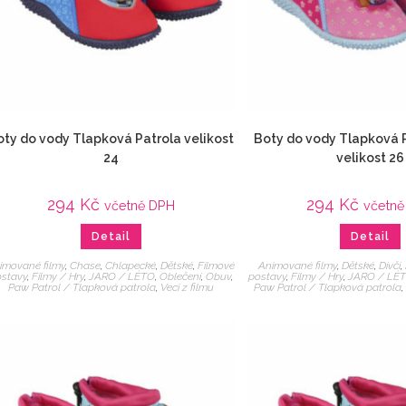
oty do vody Tlapková Patrola velikost
Boty do vody Tlapková P
24
velikost 26
294
Kč
294
Kč
včetně DPH
včetn
Detail
Detail
imované filmy
,
Chase
,
Chlapecké
,
Dětské
,
Filmové
Animované filmy
,
Dětské
,
Dívčí
,
stavy
,
Filmy / Hry
,
JARO / LÉTO
,
Oblečení
,
Obuv
,
postavy
,
Filmy / Hry
,
JARO / LÉ
Paw Patrol / Tlapková patrola
,
Veci z filmu
Paw Patrol / Tlapková patrola