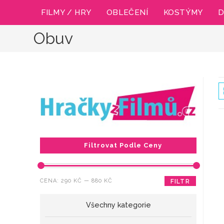
Přejít
FILMY / HRY
OBLEČENÍ
KOSTÝMY
D
k
obsahu
Obuv
Filtrovat Podle Ceny
Minimální
Maximální
CENA:
290 KČ
—
880 KČ
FILTR
cena
cena
Všechny kategorie