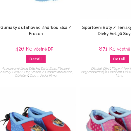
Gumáky s utahovací šňůrkou Elsa /
Sportovní Boty / Tenisk
Frozen
Dívky Vel. 30 So
426
Kč
871
Kč
včetně DPH
včetně
Detail
Detail
Animované filmy
,
Dětské
,
Dívčí
,
Elsa
,
Filmové
Dětské
,
Dívčí
,
Filmy / Hry
,
postavy
,
Filmy / Hry
,
Frozen / Ledové království
,
Nejprodávanější
,
Oblečení
,
Obu
Oblečení
,
Obuv
,
Veci z filmu
filmu