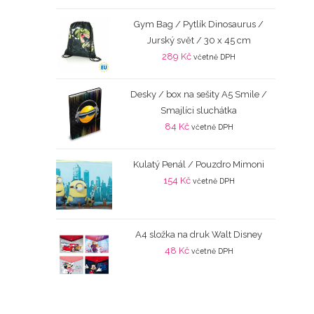
Gym Bag / Pytlík Dinosaurus /
Jurský svět / 30 x 45 cm
289
Kč
včetně DPH
Desky / box na sešity A5 Smile /
Smajlíci sluchátka
84
Kč
včetně DPH
Kulatý Penál / Pouzdro Mimoni
154
Kč
včetně DPH
A4 složka na druk Walt Disney
48
Kč
včetně DPH