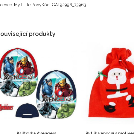
icence: My Little PonyKód: GAT92996_73963
ouvisející produkty
Kšiltovka Avengers
Pytlík vánoční s motive