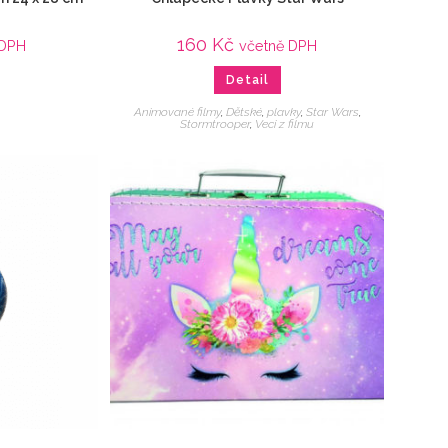
160
Kč
 DPH
včetně DPH
Detail
Animované filmy
,
Dětské
,
plavky
,
Star Wars
,
Stormtrooper
,
Veci z filmu