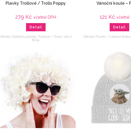
Plavky Trollové / Trolls Poppy
Vánoční koule – 
279
Kč
121
Kč
včetně DPH
včetně
Detail
Detail
Dětské
,
Oblečení
,
plavky
,
Trollové / Trolls
,
Veci z
Dětské
,
Frozen / Ledové králov
filmu