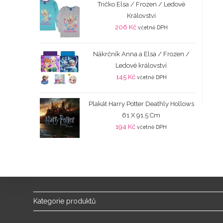
Tričko Elsa / Frozen / Ledové
Království
206
Kč
včetně DPH
Nákrčník Anna a Elsa / Frozen /
Ledové království
145
Kč
včetně DPH
Plakát Harry Potter Deathly Hollows
61 X 91,5 Cm
194
Kč
včetně DPH
Kategorie produktů