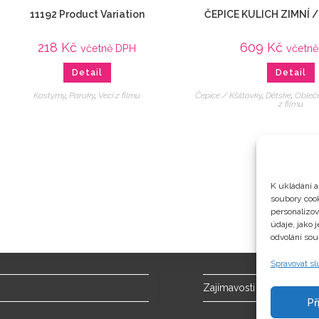
11192 Product Variation
ČEPICE KULICH ZIMNÍ 
218
Kč
609
Kč
včetně DPH
včetn
Detail
Detail
Kostýmy
,
Paruky
,
Veci z filmu
Čepice / Kšiltovky
,
Dětské
,
Obleč
z filmu
K ukládání a
soubory cook
personalizo
údaje, jako 
odvolání sou
Spravovat s
Zajímavosti
Př