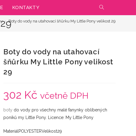
IE
KONTAKTY
PŘEPNOUT
 29
ny
>
Boty do vody na utahovací šňůrku My Little Pony velikost 29
VYHLEDÁVÁNÍ
NA
Boty do vody na utahovací
WEBU
šňůrku My Little Pony velikost
29
302
Kč
včetně DPH
boty
do vody pro všechny malé fanynky oblíbených
poníků my Little Pony. Licence: My Little Pony
MateriálPOLYESTERVelikost29