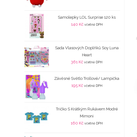
Samolepky LOL Surprise 120 ks
140
Kč
včetně DPH
Sada Vlasových Doplňků Soy Luna
Heart
361
Kč
včetně DPH
Závěsné Světlo Trollové/ Lampička
195
Kč
včetně DPH
Tričko S Krátkým Rukávem Modré
Mimoni
160
Kč
včetně DPH