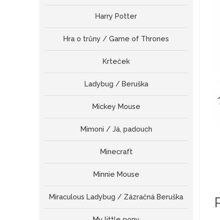
Harry Potter
Hra o trůny / Game of Thrones
Krteček
Ladybug / Beruška
Mickey Mouse
Mimoni / Já, padouch
Minecraft
Minnie Mouse
Miraculous Ladybug / Zázračná Beruška
My little pony