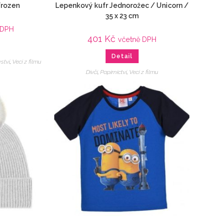
Frozen
Lepenkový kufr Jednorožec / Unicorn /
35 x 23 cm
 DPH
401
Kč
včetně DPH
Detail
ství
,
Veci z filmu
Dívčí
,
Papírnictví
,
Veci z filmu