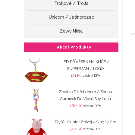
Trollové / Trolls
Unicorn / Jednorožec
Želvy Ninja
An
Akční Produkty
LED PŘÍVĚSEK NA KLÍČE /
SUPERMAN / LOGO
121
Kč
včetně DPH
Zrcátko S Hřebenem A Sadou
Gumiček Do Vlasů Soy Luna
160
Kč
včetně DPH
Plyšák Gunter Zpívej / Sing 17 Cm
304
Kč
včetně DPH