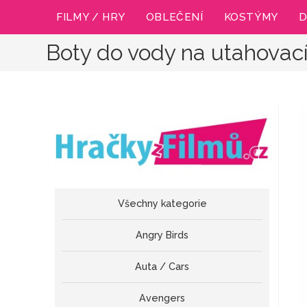
Přejít
FILMY / HRY
OBLEČENÍ
KOSTÝMY
D
k
obsahu
Boty do vody na utahovací
Všechny kategorie
Angry Birds
Auta / Cars
Avengers