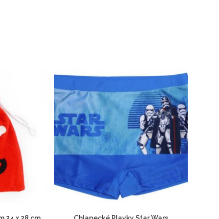
m 24 x 28 cm
Chlapecké Plavky Star Wars