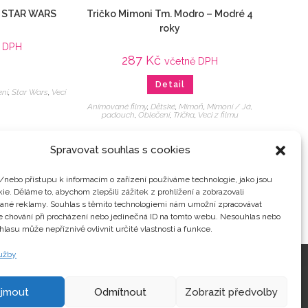
/ STAR WARS
Tričko Mimoni Tm. Modro – Modré 4
roky
ě DPH
287
Kč
včetně DPH
Detail
ení
,
Star Wars
,
Veci
Animované filmy
,
Dětské
,
Mimoň
,
Mimoni / Já,
padouch
,
Oblečení
,
Trička
,
Veci z filmu
Spravovat souhlas s cookies
/nebo přístupu k informacím o zařízení používáme technologie, jako jsou
ie. Děláme to, abychom zlepšili zážitek z prohlížení a zobrazovali
vané reklamy. Souhlas s těmito technologiemi nám umožní zpracovávat
je chování při procházení nebo jedinečná ID na tomto webu. Nesouhlas nebo
hlasu může nepříznivě ovlivnit určité vlastnosti a funkce.
lužby
Kontakty
ijmout
Odmítnout
Zobrazit předvolby