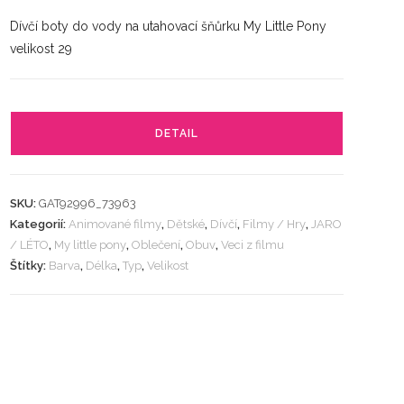
Dívčí boty do vody na utahovací šňůrku My Little Pony
velikost 29
DETAIL
SKU:
GAT92996_73963
Kategorií:
Animované filmy
,
Dětské
,
Dívčí
,
Filmy / Hry
,
JARO
/ LÉTO
,
My little pony
,
Oblečení
,
Obuv
,
Veci z filmu
Štítky:
Barva
,
Délka
,
Typ
,
Velikost