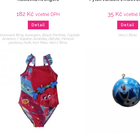
182
Kč
35
Kč
včetně DPH
včetně
Detail
Detail
imované filmy
,
Avengers
,
Black Panther
,
Captain
Veci z filmu
America / Kapitán Amerika
,
Dětské
,
Filmové
postavy
,
Hulk
,
Iron Man
,
Veci z filmu