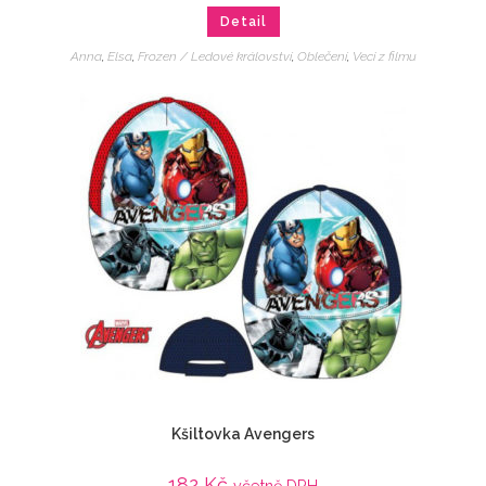
Detail
Anna
,
Elsa
,
Frozen / Ledové království
,
Oblečení
,
Veci z filmu
Kšiltovka Avengers
182
Kč
včetně DPH