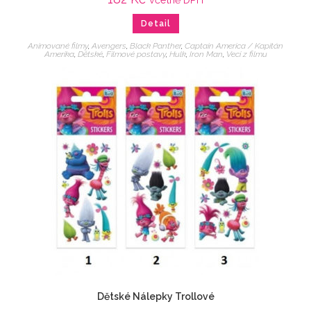
Detail
Animované filmy
,
Avengers
,
Black Panther
,
Captain America / Kapitán
Amerika
,
Dětské
,
Filmové postavy
,
Hulk
,
Iron Man
,
Veci z filmu
Dětské Nálepky Trollové