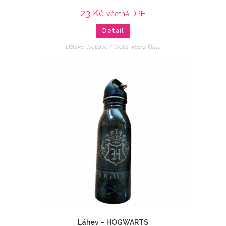
23
Kč
včetně DPH
Detail
Dětské
,
Trollové / Trolls
,
Veci z filmu
Láhev – HOGWARTS