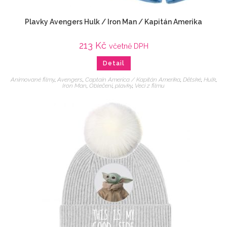
Plavky Avengers Hulk / Iron Man / Kapitán Amerika
213
Kč
včetně DPH
Detail
Animované filmy
,
Avengers
,
Captain America / Kapitán Amerika
,
Dětské
,
Hulk
,
Iron Man
,
Oblečení
,
plavky
,
Veci z filmu