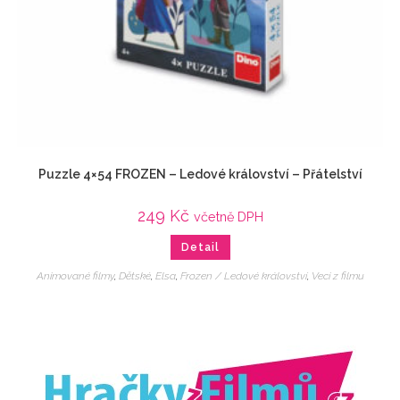
Puzzle 4×54 FROZEN – Ledové království – Přátelství
249
Kč
včetně DPH
Detail
Animované filmy
,
Dětské
,
Elsa
,
Frozen / Ledové království
,
Veci z filmu