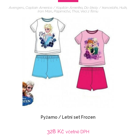
Avengers
,
Captain America / Kapitán Amerika
,
Do školy / kanceláře
,
Hulk
,
Iron Man
,
Papírnictví
,
Thor
,
Veci z filmu
Pyžamo / Letní set Frozen
328
Kč
včetně DPH