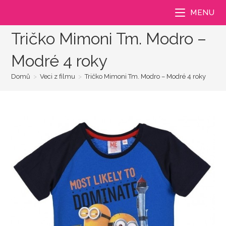
Přejít
MENU
k
obsahu
Tričko Mimoni Tm. Modro –
Modré 4 roky
Domů
>
Veci z filmu
>
Tričko Mimoni Tm. Modro – Modré 4 roky