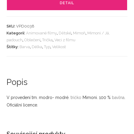
DETAIL
SKU:
VPD0038
Kategorií:
Animované filmy
,
Dětské
,
Mimoň
,
Mimoni / Já,
padouch
,
Oblečení
,
Trička
,
Veci z filmu
Štítky:
Barva
,
Délka
,
Typ
,
Velikost
Popis
V provedení tm. modro- modré.
tričko
Mimoni. 100 %
bavlna
.
Oficiální licence.