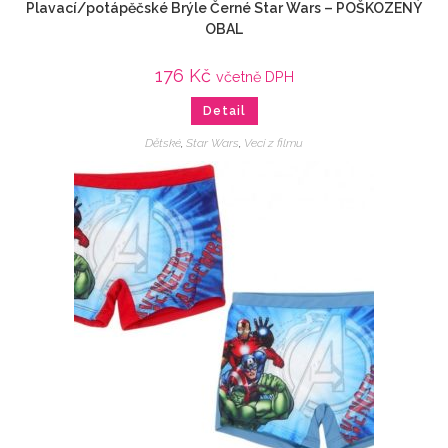
Plavací/potápěčské Brýle Černé Star Wars – POŠKOZENÝ
OBAL
176
Kč
včetně DPH
Detail
Dětské
,
Star Wars
,
Veci z filmu