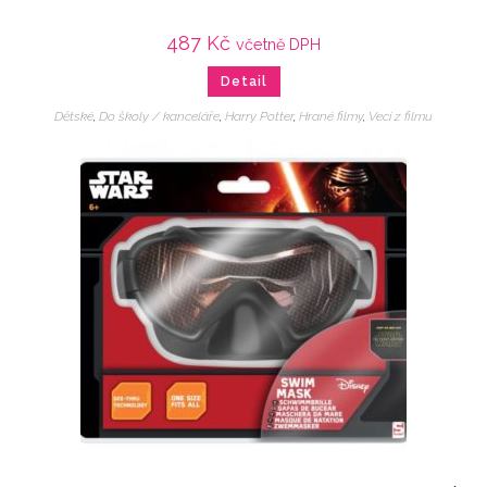
487
Kč
včetně DPH
Detail
Dětské
,
Do školy / kanceláře
,
Harry Potter
,
Hrané filmy
,
Veci z filmu