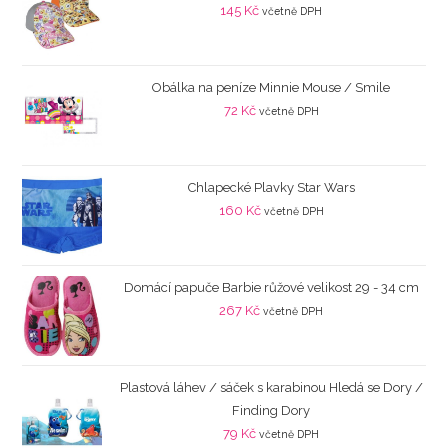
145
Kč
včetně DPH
Obálka na peníze Minnie Mouse / Smile
72
Kč
včetně DPH
Chlapecké Plavky Star Wars
160
Kč
včetně DPH
Domácí papuče Barbie růžové velikost 29 - 34 cm
267
Kč
včetně DPH
Plastová láhev / sáček s karabinou Hledá se Dory /
Finding Dory
79
Kč
včetně DPH