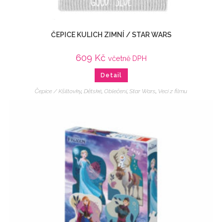
ČEPICE KULICH ZIMNÍ / STAR WARS
609
Kč
včetně DPH
Detail
Čepice / Kšiltovky
,
Dětské
,
Oblečení
,
Star Wars
,
Veci z filmu