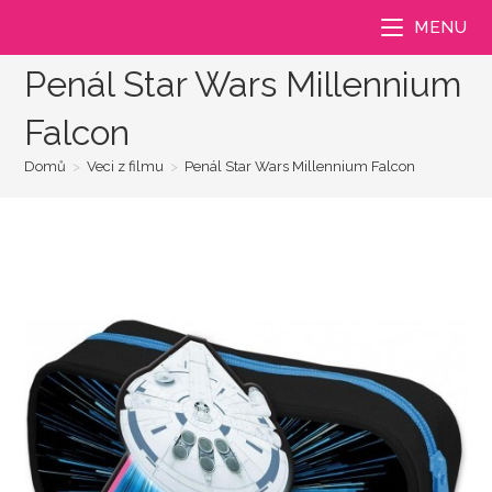
Přejít
MENU
k
obsahu
Penál Star Wars Millennium
Falcon
Domů
>
Veci z filmu
>
Penál Star Wars Millennium Falcon