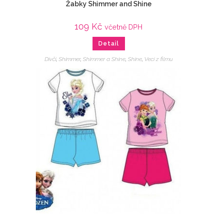
Žabky Shimmer and Shine
109
Kč
včetně DPH
Detail
Dívčí
,
Shimmer
,
Shimmer a Shine
,
Shine
,
Veci z filmu