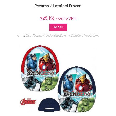
Pyžamo / Letní set Frozen
328
Kč
včetně DPH
Detail
Anna
,
Elsa
,
Frozen / Ledové království
,
Oblečení
,
Veci z filmu