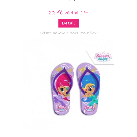
23
Kč
včetně DPH
Detail
Dětské
,
Trollové / Trolls
,
Veci z filmu