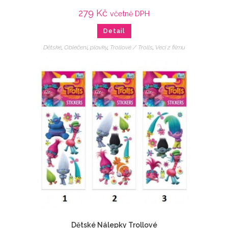
279
Kč
včetně DPH
Detail
Dětské
,
Oblečení
,
plavky
,
Trollové / Trolls
,
Veci z filmu
Dětské Nálepky Trollové