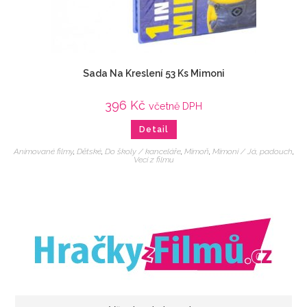
Sada Na Kreslení 53 Ks Mimoni
396
Kč
včetně DPH
Detail
Animované filmy
,
Dětské
,
Do školy / kanceláře
,
Mimoň
,
Mimoni / Já, padouch
,
Veci z filmu