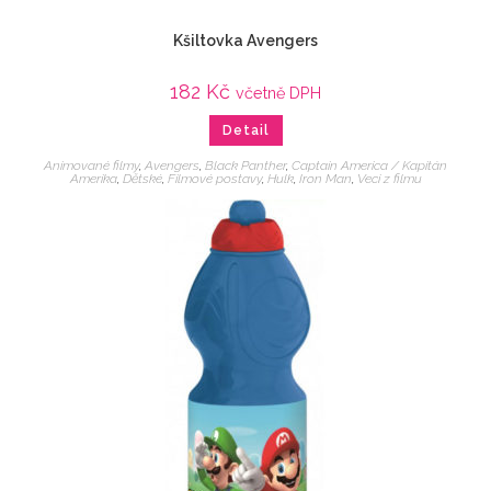
Kšiltovka Avengers
182
Kč
včetně DPH
Detail
Animované filmy
,
Avengers
,
Black Panther
,
Captain America / Kapitán
Amerika
,
Dětské
,
Filmové postavy
,
Hulk
,
Iron Man
,
Veci z filmu