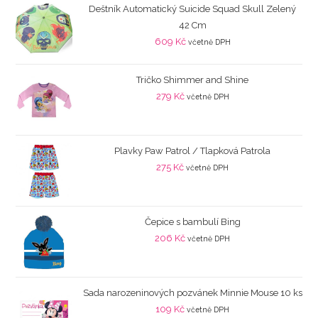
Deštník Automatický Suicide Squad Skull Zelený
42 Cm
609
Kč
včetně DPH
Tričko Shimmer and Shine
279
Kč
včetně DPH
Plavky Paw Patrol / Tlapková Patrola
275
Kč
včetně DPH
Čepice s bambulí Bing
206
Kč
včetně DPH
Sada narozeninových pozvánek Minnie Mouse 10 ks
109
Kč
včetně DPH