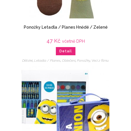
Ponožky Letadla / Planes Hnědé / Zelené
47
Kč
včetně DPH
Detail
Dětské
,
Letadla / Planes
,
Oblečení
,
Ponožky
,
Veci z filmu