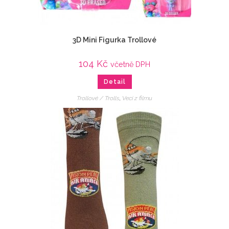
3D Mini Figurka Trollové
104
Kč
včetně DPH
Detail
Trollové / Trolls
,
Veci z filmu