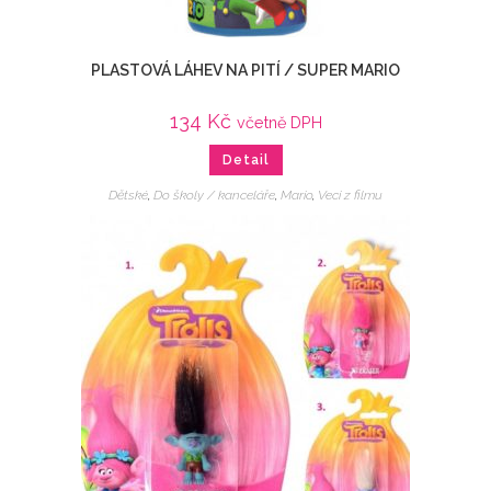
PLASTOVÁ LÁHEV NA PITÍ / SUPER MARIO
134
Kč
včetně DPH
Detail
Dětské
,
Do školy / kanceláře
,
Mario
,
Veci z filmu