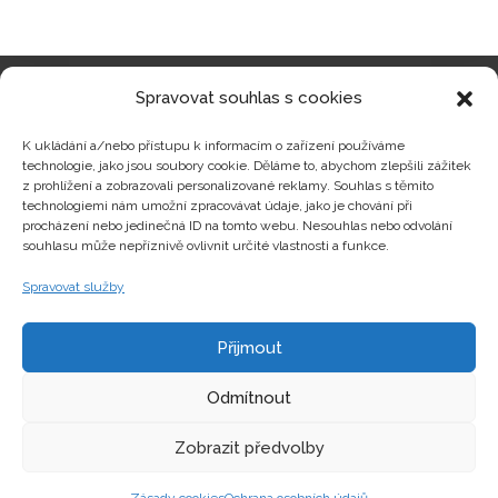
Spravovat souhlas s cookies
Kategorie produktů
K ukládání a/nebo přístupu k informacím o zařízení používáme
technologie, jako jsou soubory cookie. Děláme to, abychom zlepšili zážitek
z prohlížení a zobrazovali personalizované reklamy. Souhlas s těmito
technologiemi nám umožní zpracovávat údaje, jako je chování při
procházení nebo jedinečná ID na tomto webu. Nesouhlas nebo odvolání
Zajímavosti
souhlasu může nepříznivě ovlivnit určité vlastnosti a funkce.
Spravovat služby
Kontakty
Přijmout
Odmítnout
Zobrazit předvolby
Copyright © hrackyzfilmu.cz Všechna práva vyhrazena.