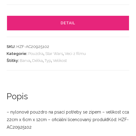
DETAIL
SKU:
HZF-AC20925102
Kategorie:
Pouzdra
,
Star Wars
,
Veci z filmu
Štítky:
Barva
,
Délka
,
Typ
,
Velikost
Popis
– nylonové pouzdro na psací potřeby se zipem – velikost cca
22cm x 6cm x 12cm – oficiální licencovaný produktKód: HZF-
AC20925102