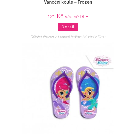
Vánoční koule – Frozen
121
Kč
včetně DPH
Detail
Dětské
,
Frozen / Ledové království
,
Veci z filmu