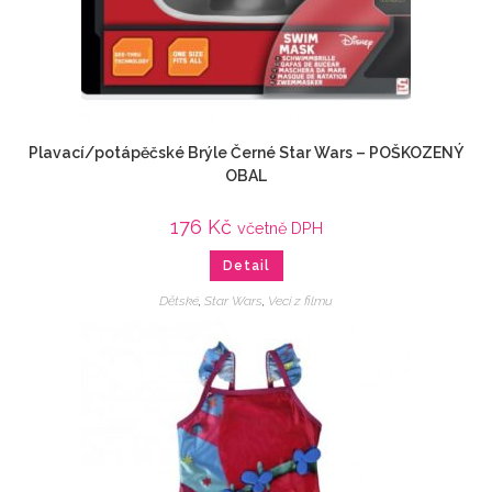
Plavací/potápěčské Brýle Černé Star Wars – POŠKOZENÝ
OBAL
176
Kč
včetně DPH
Detail
Dětské
,
Star Wars
,
Veci z filmu