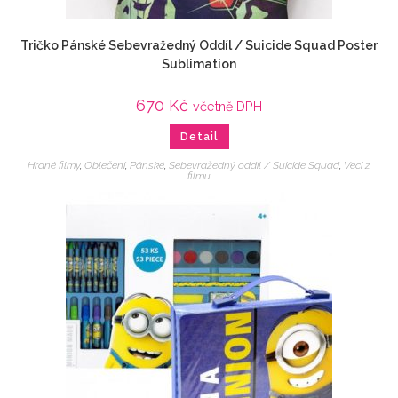
Tričko Pánské Sebevražedný Oddíl / Suicide Squad Poster
Sublimation
670
Kč
včetně DPH
Detail
Hrané filmy
,
Oblečení
,
Pánské
,
Sebevražedný oddíl / Suicide Squad
,
Veci z
filmu