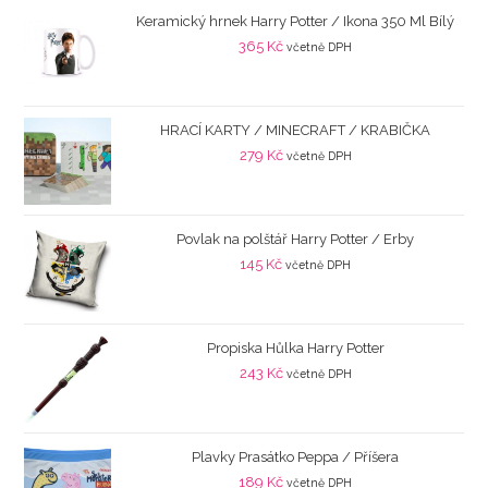
Keramický hrnek Harry Potter / Ikona 350 Ml Bílý
365
Kč
včetně DPH
HRACÍ KARTY / MINECRAFT / KRABIČKA
279
Kč
včetně DPH
Povlak na polštář Harry Potter / Erby
145
Kč
včetně DPH
Propiska Hůlka Harry Potter
243
Kč
včetně DPH
Plavky Prasátko Peppa / Příšera
189
Kč
včetně DPH