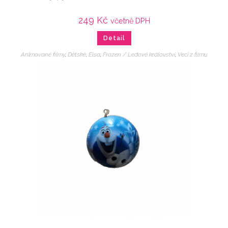
249
Kč
včetně DPH
Detail
Animované filmy
,
Dětské
,
Elsa
,
Frozen / Ledové království
,
Veci z filmu