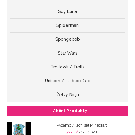
Soy Luna
Spiderman
Spongebob
Star Wars
Trollové / Trolls
Unicorn / Jednorožec
Želvy Ninja
Akční Produkty
Pyžamo / letní set Minecraft
523
Kč
včetně DPH