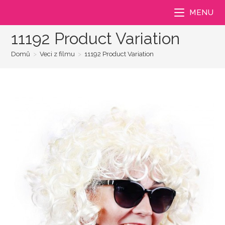
Přejít
MENU
k
obsahu
11192 Product Variation
Domů
>
Veci z filmu
>
11192 Product Variation