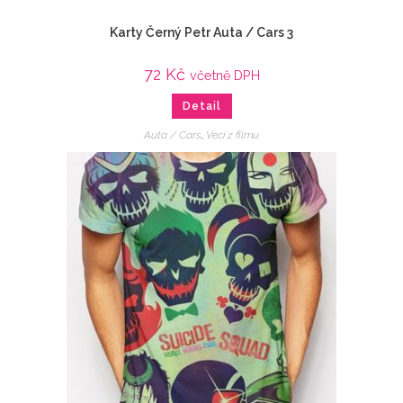
Karty Černý Petr Auta / Cars 3
72
Kč
včetně DPH
Detail
Auta / Cars
,
Veci z filmu