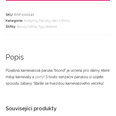
SKU:
RAP-200241
Kategorie:
Kostýmy
,
Paruky
,
Veci z filmu
Štítky:
Barva
,
Délka
,
Typ
,
Velikost
Popis
Půvabná karnevalová paruka "blond" je určena pro dámy, které
milují karnevaly a
párty
! S touto senzační parukou si užijete
spoustu zábavy. Staňte se hvězdou karnevalového večírku!
Související produkty