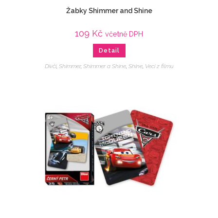
Žabky Shimmer and Shine
109
Kč
včetně DPH
Detail
Dívčí
,
Shimmer
,
Shimmer a Shine
,
Shine
,
Veci z filmu