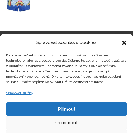
Spravovat souhlas s cookies
Kategorie produktů
K ukládání a/nebo přístupu k informacím o zařízení používáme
technologie, jako jsou soubory cookie. Děláme to, abychom zlepšili zážitek
z prohlížení a zobrazovali personalizované reklamy. Souhlas s těmito
technologiemi nám umožní zpracovávat údaje, jako je chování při
procházení nebo jedinečná ID na tomto webu. Nesouhlas nebo odvolání
Zajímavosti
souhlasu může nepříznivě ovlivnit určité vlastnosti a funkce.
Spravovat služby
Kontakty
Přijmout
Odmítnout