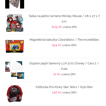
Taška na jedno rameno Mickey Mouse / 28 x 27 x 7
cm
609
Kč
včetně DPH
Magnetická tabulka Úžasňákovi / The Incredibles
294
Kč
včetně DPH
Dopisní papír barevný LUX 5+10 Disney / Cars 2 /
Auta
72
Kč
včetně DPH
Kšiltovka Pro Kluky Star Wars / Kylo Ren
146
Kč
včetně DPH