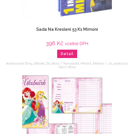
Sada Na Kreslení 53 Ks Mimoni
396
Kč
včetně DPH
Detail
Animované filmy
,
Dětské
,
Do školy / kanceláře
,
Mimoň
,
Mimoni / Já, padouch
,
Veci z filmu