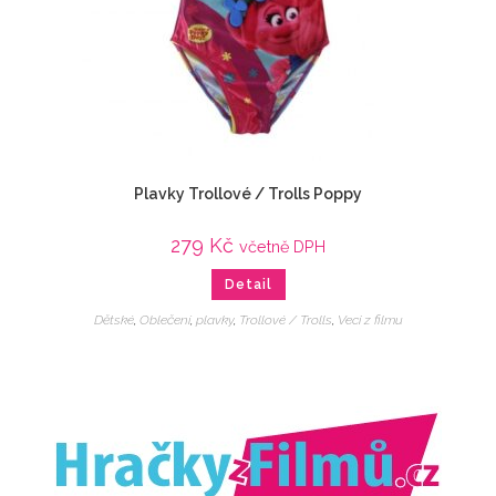
Plavky Trollové / Trolls Poppy
279
Kč
včetně DPH
Detail
Dětské
,
Oblečení
,
plavky
,
Trollové / Trolls
,
Veci z filmu