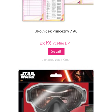
Úkolníček Princezny / A6
23
Kč
včetně DPH
Detail
Princess
,
Veci z filmu