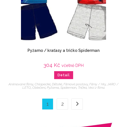
Pyžamo / kraťasy a tričko Spiderman
304
Kč
včetně DPH
Detail
Animované filmy
,
Chlapecké
,
Dětské
,
Filmové postavy
,
Filmy / Hry
,
JARO /
LÉTO
,
Oblečení
,
Pyžama
,
Spiderman
,
Trička
,
Veci z filmu
1
2