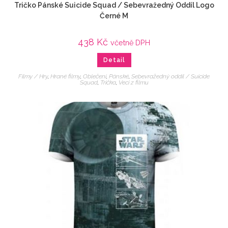
Tričko Pánské Suicide Squad / Sebevražedný Oddíl Logo
Černé M
438
Kč
včetně DPH
Detail
Filmy / Hry
,
Hrané filmy
,
Oblečení
,
Pánské
,
Sebevražedný oddíl / Suicide
Squad
,
Trička
,
Veci z filmu