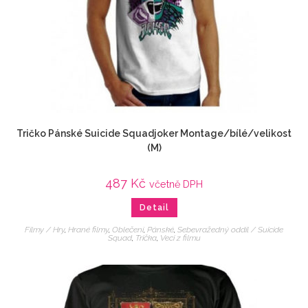
Tričko Pánské Suicide Squadjoker Montage/bílé/velikost
(M)
487
Kč
včetně DPH
Detail
Filmy / Hry
,
Hrané filmy
,
Oblečení
,
Pánské
,
Sebevražedný oddíl / Suicide
Squad
,
Trička
,
Veci z filmu