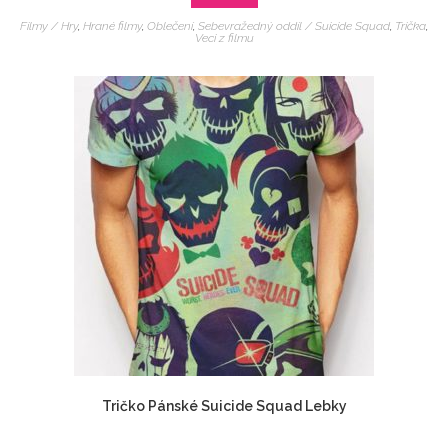
Filmy / Hry
,
Hrané filmy
,
Oblečení
,
Sebevražedný oddíl / Suicide Squad
,
Trička
,
Veci z filmu
Tričko Pánské Suicide Squad Lebky