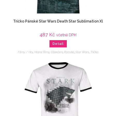
Tričko Pánské Star Wars Death Star Sublimation Xl
487
Kč
včetně DPH
Detail
Filmy / Hry
,
Hrané filmy
,
Oblečení
,
Pánské
,
Star Wars
,
Trička