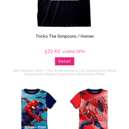
Tričko The Simpsons / Homer
572
Kč
včetně DPH
Detail
Bart Simpson
,
Filmy / Hry
,
Homer Simpson
,
Líza Simpsonová
,
Marge
Simpsonová
,
Meggie Simpsonová
,
Simpsonovi
,
Trička