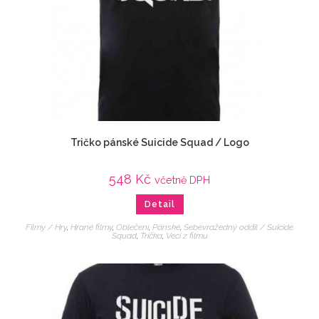
Tričko pánské Suicide Squad / Logo
548
Kč
včetně DPH
Detail
Filmy / Hry
,
Hrané filmy
,
Oblečení
,
Pánské
,
Sebevražedný oddíl / Suicide
Squad
,
Trička
,
Veci z filmu