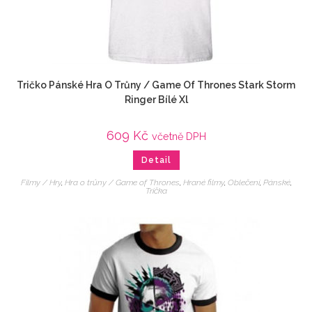
Tričko Pánské Hra O Trůny / Game Of Thrones Stark Storm
Ringer Bílé Xl
609
Kč
včetně DPH
Detail
Filmy / Hry
,
Hra o trůny / Game of Thrones
,
Hrané filmy
,
Oblečení
,
Pánské
,
Trička