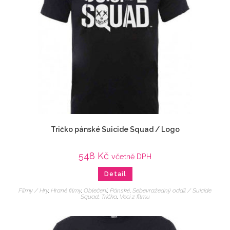
Tričko pánské Suicide Squad / Logo
548
Kč
včetně DPH
Detail
Filmy / Hry
,
Hrané filmy
,
Oblečení
,
Pánské
,
Sebevražedný oddíl / Suicide
Squad
,
Trička
,
Veci z filmu