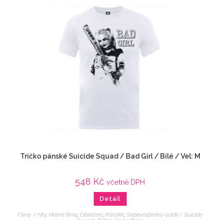
Tričko pánské Suicide Squad / Bad Girl / Bílé / Vel: M
548
Kč
včetně DPH
Detail
Filmy / Hry
,
Hrané filmy
,
Oblečení
,
Pánské
,
Sebevražedný oddíl / Suicide