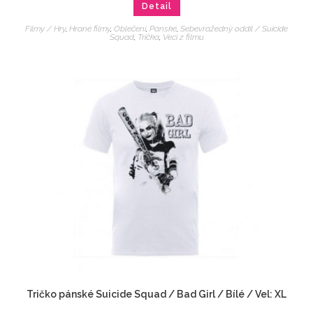
Detail
Filmy / Hry
,
Hrané filmy
,
Oblečení
,
Pánské
,
Sebevražedný oddíl / Suicide
Squad
,
Trička
,
Veci z filmu
Tričko pánské Suicide Squad / Bad Girl / Bílé / Vel: XL