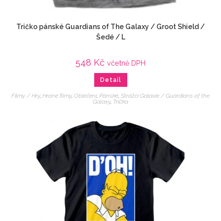
Tričko pánské Guardians of The Galaxy / Groot Shield /
Šedé / L
548
Kč
včetně DPH
Detail
Filmy / Hry
,
Hrané filmy
,
Oblečení
,
Pánské
,
Strážci Galaxie / Guardians of the
Galaxy
,
Trička