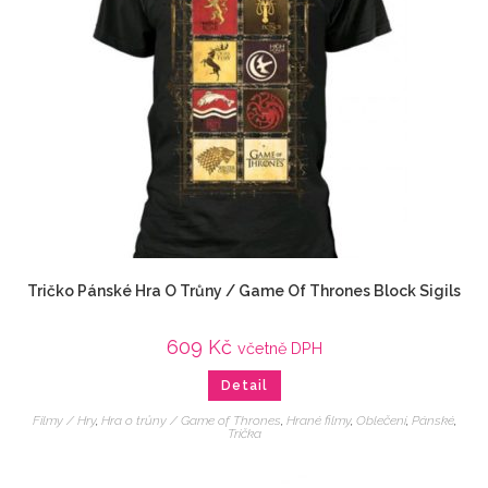
Tričko Pánské Hra O Trůny / Game Of Thrones Block Sigils
609
Kč
včetně DPH
Detail
Filmy / Hry
,
Hra o trůny / Game of Thrones
,
Hrané filmy
,
Oblečení
,
Pánské
,
Trička