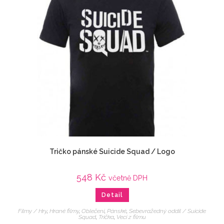
Tričko pánské Suicide Squad / Logo
548
Kč
včetně DPH
Detail
Filmy / Hry
,
Hrané filmy
,
Oblečení
,
Pánské
,
Sebevražedný oddíl / Suicide
Squad
,
Trička
,
Veci z filmu