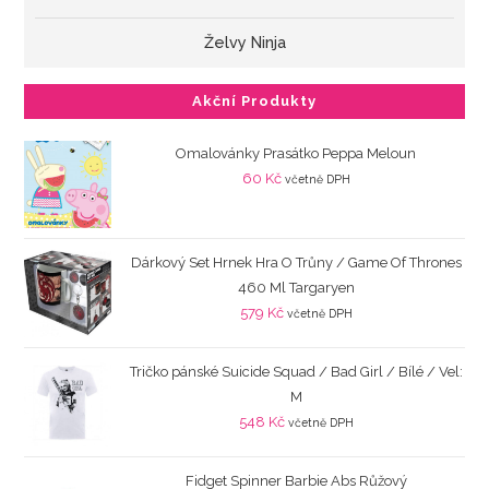
Želvy Ninja
Akční Produkty
Omalovánky Prasátko Peppa Meloun
60
Kč
včetně DPH
Dárkový Set Hrnek Hra O Trůny / Game Of Thrones
460 Ml Targaryen
579
Kč
včetně DPH
Tričko pánské Suicide Squad / Bad Girl / Bílé / Vel:
M
548
Kč
včetně DPH
Fidget Spinner Barbie Abs Růžový