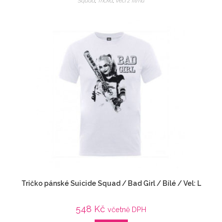
Squad
,
Trička
,
Veci z filmu
Tričko pánské Suicide Squad / Bad Girl / Bílé / Vel: L
548
Kč
včetně DPH