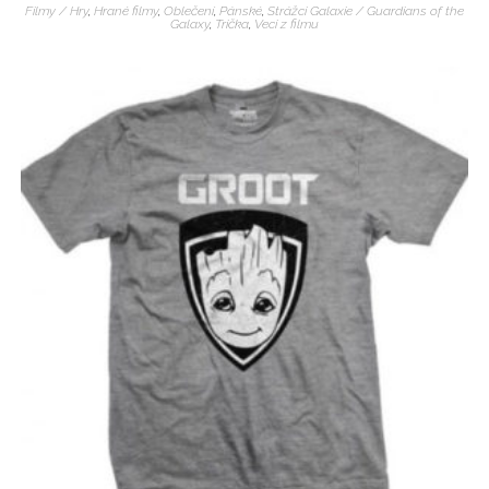
Filmy / Hry
,
Hrané filmy
,
Oblečení
,
Pánské
,
Strážci Galaxie / Guardians of the
Galaxy
,
Trička
,
Veci z filmu