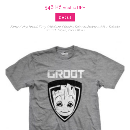
548
Kč
včetně DPH
Detail
Filmy / Hry
,
Hrané filmy
,
Oblečení
,
Pánské
,
Sebevražedný oddíl / Suicide
Squad
,
Trička
,
Veci z filmu