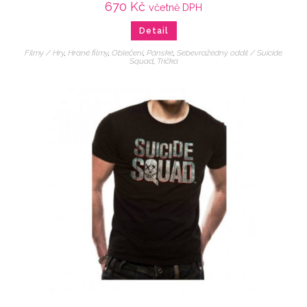
670
Kč
včetně DPH
Detail
Filmy / Hry
,
Hrané filmy
,
Oblečení
,
Pánské
,
Sebevražedný oddíl / Suicide
Squad
,
Trička