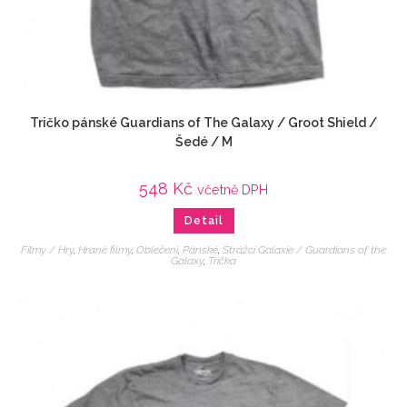
Tričko pánské Guardians of The Galaxy / Groot Shield /
Šedé / M
548
Kč
včetně DPH
Detail
Filmy / Hry
,
Hrané filmy
,
Oblečení
,
Pánské
,
Strážci Galaxie / Guardians of the
Galaxy
,
Trička