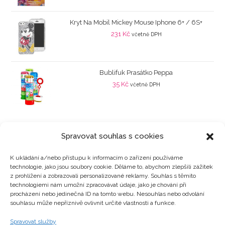
Kryt Na Mobil Mickey Mouse Iphone 6+ / 6S+
231
Kč
včetně DPH
Bublifuk Prasátko Peppa
35
Kč
včetně DPH
Spravovat souhlas s cookies
K ukládání a/nebo přístupu k informacím o zařízení používáme
technologie, jako jsou soubory cookie. Děláme to, abychom zlepšili zážitek
Kategorie produktů
z prohlížení a zobrazovali personalizované reklamy. Souhlas s těmito
technologiemi nám umožní zpracovávat údaje, jako je chování při
procházení nebo jedinečná ID na tomto webu. Nesouhlas nebo odvolání
souhlasu může nepříznivě ovlivnit určité vlastnosti a funkce.
Zajímavosti
Spravovat služby