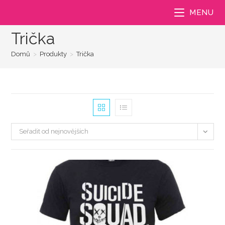
Přejít
MENU
k
obsahu
Trička
Domů
>
Produkty
>
Trička
Seřadit od nejnovějších