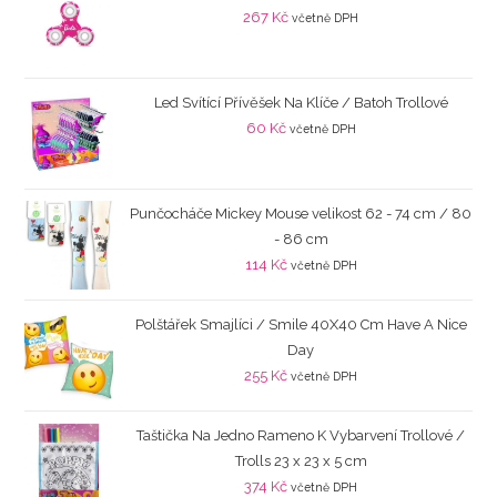
267
Kč
včetně DPH
Led Svítící Přívěšek Na Klíče / Batoh Trollové
60
Kč
včetně DPH
Punčocháče Mickey Mouse velikost 62 - 74 cm / 80
- 86 cm
114
Kč
včetně DPH
Polštářek Smajlíci / Smile 40X40 Cm Have A Nice
Day
255
Kč
včetně DPH
Taštička Na Jedno Rameno K Vybarvení Trollové /
Trolls 23 x 23 x 5 cm
374
Kč
včetně DPH