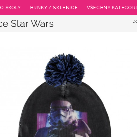
O ŠKOLY
HRNKY / SKLENICE
VŠECHNY KATEGOR
ce Star Wars
D