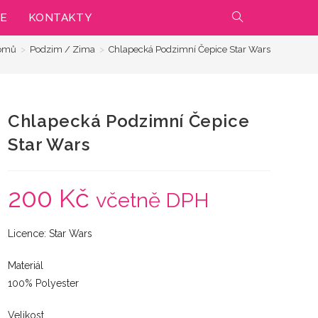
IE
KONTAKTY
PŘEPNOUT
omů
>
Podzim / Zima
>
Chlapecká Podzimní Čepice Star Wars
VYHLEDÁVÁNÍ
NA
Chlapecká Podzimní Čepice
WEBU
Star Wars
200
Kč
včetně DPH
Licence: Star Wars
Materiál
100% Polyester
Velikost