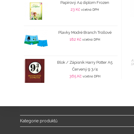
Papírový A4 diplom Frozen
23
Kč
včetně DPH
Plavky Modré Branch Trollové
182
Kč
včetně DPH
A
Blok / Zápisník Harry Potter A5
š
Červený 9 3/4
365
Kč
včetně DPH
Kategorie produktů