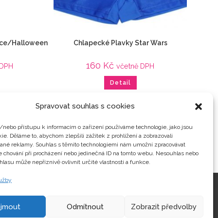
nice/Halloween
Chlapecké Plavky Star Wars
160
Kč
 DPH
včetně DPH
Detail
 z filmu
Animované filmy
,
Dětské
,
plavky
,
Star Wars
,
Stormtrooper
,
Veci z filmu
Spravovat souhlas s cookies
/nebo přístupu k informacím o zařízení používáme technologie, jako jsou
ie. Děláme to, abychom zlepšili zážitek z prohlížení a zobrazovali
vané reklamy. Souhlas s těmito technologiemi nám umožní zpracovávat
je chování při procházení nebo jedinečná ID na tomto webu. Nesouhlas nebo
hlasu může nepříznivě ovlivnit určité vlastnosti a funkce.
lužby
Kontakty
ijmout
Odmítnout
Zobrazit předvolby