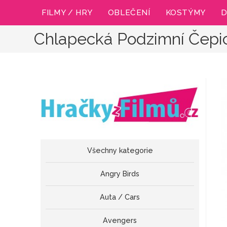
Přejít
FILMY / HRY
OBLEČENÍ
KOSTÝMY
D
k
obsahu
Chlapecká Podzimní Čepi
Všechny kategorie
Angry Birds
Auta / Cars
Avengers