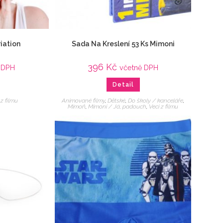
iation
Sada Na Kreslení 53 Ks Mimoni
396
Kč
 DPH
včetně DPH
Detail
 z filmu
Animované filmy
,
Dětské
,
Do školy / kanceláře
,
Mimoň
,
Mimoni / Já, padouch
,
Veci z filmu