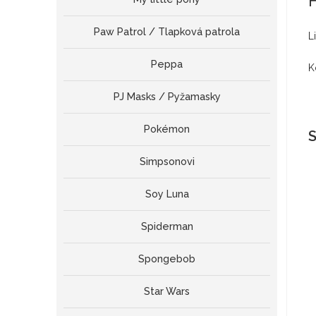
Paw Patrol / Tlapková patrola
L
Peppa
K
PJ Masks / Pyžamasky
Pokémon
S
Simpsonovi
Soy Luna
Spiderman
Spongebob
Star Wars