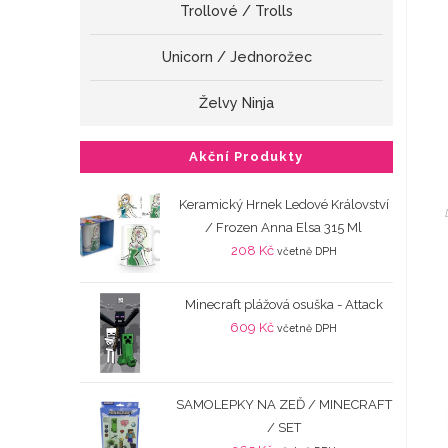
Trollové / Trolls
Unicorn / Jednorožec
Želvy Ninja
Akční Produkty
Keramický Hrnek Ledové Království
/ Frozen Anna Elsa 315 Ml
208
Kč
včetně DPH
Minecraft plážová osuška - Attack
609
Kč
včetně DPH
SAMOLEPKY NA ZEĎ / MINECRAFT
/ SET