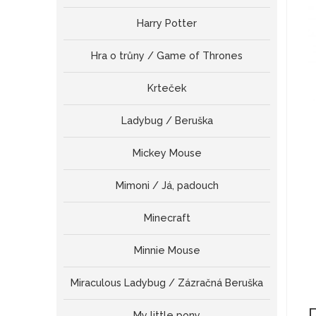
Harry Potter
Hra o trůny / Game of Thrones
Krteček
Ladybug / Beruška
Mickey Mouse
Mimoni / Já, padouch
Minecraft
Minnie Mouse
Miraculous Ladybug / Zázračná Beruška
My little pony