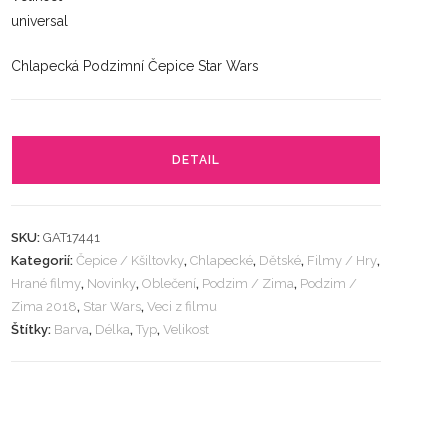
universal
Chlapecká Podzimní Čepice Star Wars
DETAIL
SKU:
GAT17441
Kategorií:
Čepice / Kšiltovky
,
Chlapecké
,
Dětské
,
Filmy / Hry
,
Hrané filmy
,
Novinky
,
Oblečení
,
Podzim / Zima
,
Podzim /
Zima 2018
,
Star Wars
,
Veci z filmu
Štítky:
Barva
,
Délka
,
Typ
,
Velikost