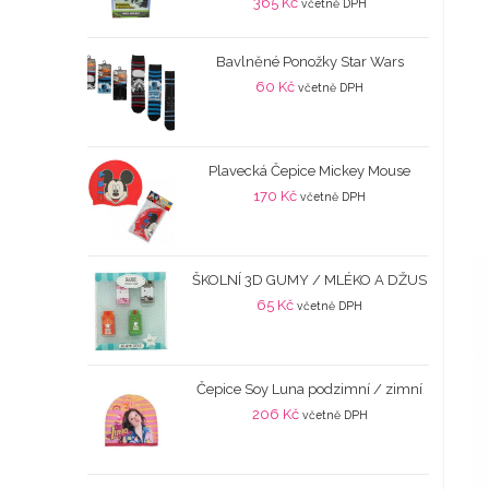
365
Kč
včetně DPH
Bavlněné Ponožky Star Wars
60
Kč
včetně DPH
Plavecká Čepice Mickey Mouse
170
Kč
včetně DPH
ŠKOLNÍ 3D GUMY / MLÉKO A DŽUS
65
Kč
včetně DPH
Čepice Soy Luna podzimní / zimní
206
Kč
včetně DPH