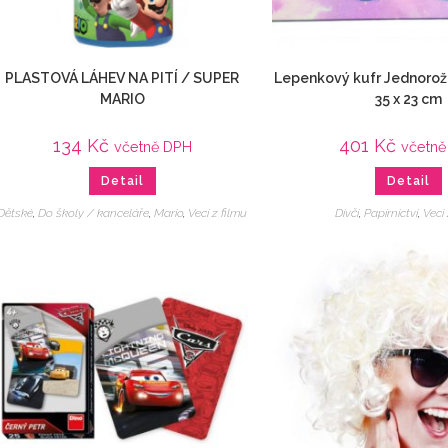
PLASTOVÁ LÁHEV NA PITÍ / SUPER
Lepenkový kufr Jednorož
MARIO
35 x 23 cm
134
Kč
401
Kč
včetně DPH
včetně
Detail
Detail
Dětské
,
Do školy / kanceláře
,
Mario
,
Veci z filmu
Dívčí
,
Papírnictví
,
Veci 