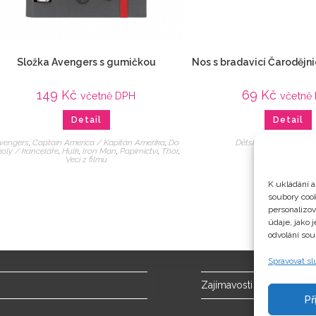
Složka Avengers s gumičkou
Nos s bradavicí Čaroděj
149
Kč
69
Kč
včetně DPH
včetně
Detail
Detail
vengers
,
Captain America / Kapitán Amerika
,
Do
Dětské
,
Kostýmy
,
Veci
koly / kanceláře
,
Hulk
,
Iron Man
,
Papírnictví
,
Thor
,
Veci z filmu
K ukládání a
soubory cook
personalizo
údaje, jako 
odvolání sou
Spravovat s
Zajímavosti
Př