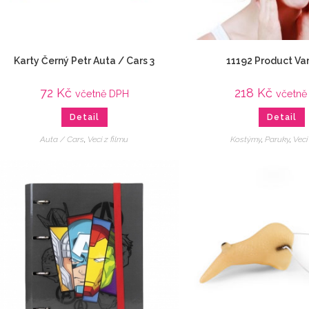
Karty Černý Petr Auta / Cars 3
11192 Product Var
72
Kč
218
Kč
včetně DPH
včetně
Detail
Detail
Auta / Cars
,
Veci z filmu
Kostýmy
,
Paruky
,
Veci