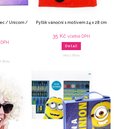
ec / Unicorn /
Pytlík vánoční s motivem 24 x 28 cm
35
Kč
včetně DPH
 DPH
Detail
Veci z filmu
z filmu