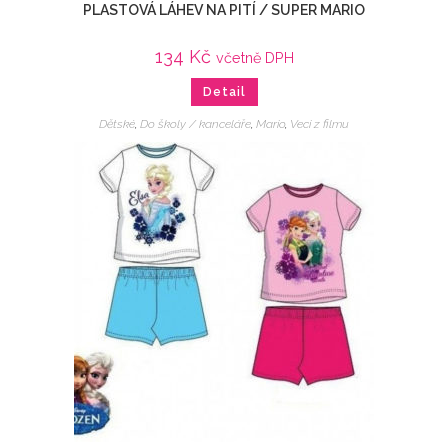
PLASTOVÁ LÁHEV NA PITÍ / SUPER MARIO
134
Kč
včetně DPH
Detail
Dětské
,
Do školy / kanceláře
,
Mario
,
Veci z filmu