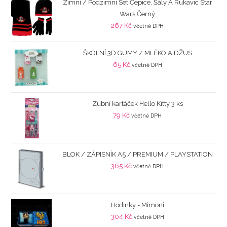
Zimní / Podzimní Set Čepice, Šály A Rukavic Star
Wars Černý
267
Kč
včetně DPH
ŠKOLNÍ 3D GUMY / MLÉKO A DŽUS
65
Kč
včetně DPH
Zubní kartáček Hello Kitty 3 ks
79
Kč
včetně DPH
BLOK / ZÁPISNÍK A5 / PREMIUM / PLAYSTATION
365
Kč
včetně DPH
Hodinky - Mimoni
304
Kč
včetně DPH