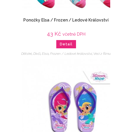
Ponožky Elsa / Frozen / Ledové Království
43
Kč
včetně DPH
Detail
Dětské
,
Dívčí
,
Elsa
,
Frozen / Ledové království
,
Veci z filmu