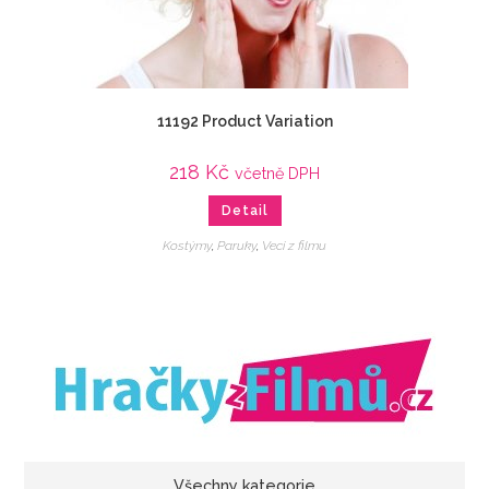
11192 Product Variation
218
Kč
včetně DPH
Detail
Kostýmy
,
Paruky
,
Veci z filmu
Všechny kategorie