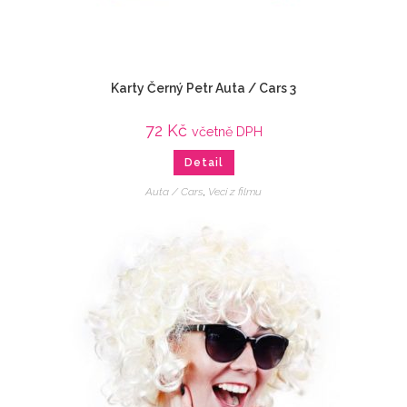
Karty Černý Petr Auta / Cars 3
72
Kč
včetně DPH
Detail
Auta / Cars
,
Veci z filmu