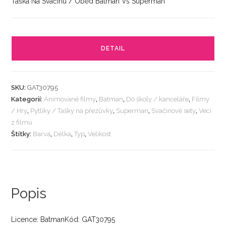
Taška Na Svačinu / Oběd Batman Vs Superman
DETAIL
SKU:
GAT30795
Kategorií:
Animované filmy
,
Batman
,
Do školy / kanceláře
,
Filmy
/ Hry
,
Pytlíky / Tašky na přezůvky
,
Superman
,
Svačinové sety
,
Veci
z filmu
Štítky:
Barva
,
Délka
,
Typ
,
Velikost
Popis
Licence: BatmanKód: GAT30795