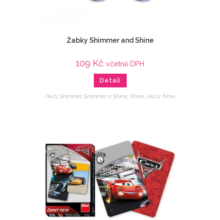
Žabky Shimmer and Shine
109
Kč
včetně DPH
Detail
Dívčí
,
Shimmer
,
Shimmer a Shine
,
Shine
,
Veci z filmu