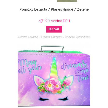
Ponožky Letadla / Planes Hnědé / Zelené
47
Kč
včetně DPH
Detail
Dětské
,
Letadla / Planes
,
Oblečení
,
Ponožky
,
Veci z filmu