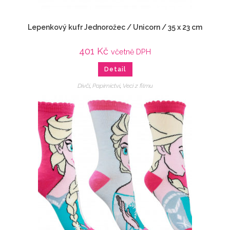
Lepenkový kufr Jednorožec / Unicorn / 35 x 23 cm
401
Kč
včetně DPH
Detail
Dívčí
,
Papírnictví
,
Veci z filmu