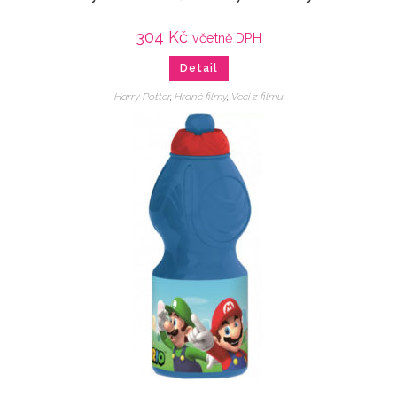
304
Kč
včetně DPH
Detail
Harry Potter
,
Hrané filmy
,
Veci z filmu