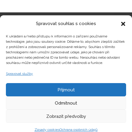
Spravovat souhlas s cookies
Kategorie produktů
K ukládání a/nebo přístupu k informacím o zařízení používáme
technologie, jako jsou soubory cookie. Děláme to, abychom zlepšili zážitek
z prohlížení a zobrazovali personalizované reklamy. Souhlas s těmito
technologiemi nám umožní zpracovávat údaje, jako je chování při
procházení nebo jedinečná ID na tomto webu. Nesouhlas nebo odvolání
Zajímavosti
souhlasu může nepříznivě ovlivnit určité vlastnosti a funkce.
Spravovat služby
Kontakty
Přijmout
Odmítnout
Zobrazit předvolby
Copyright © hrackyzfilmu.cz Všechna práva vyhrazena.
Zásady cookies
Ochrana osobních údajů