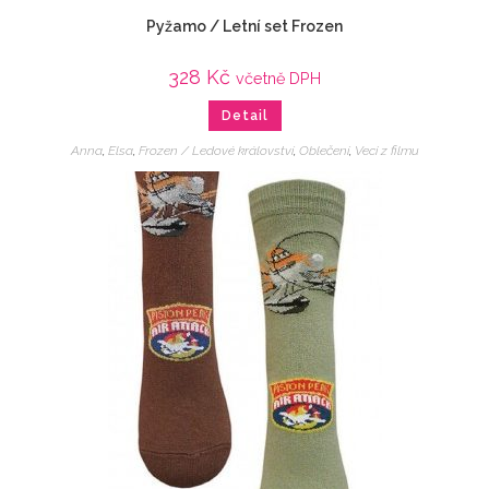
Pyžamo / Letní set Frozen
328
Kč
včetně DPH
Detail
Anna
,
Elsa
,
Frozen / Ledové království
,
Oblečení
,
Veci z filmu