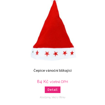
Čepice vánoční blikající
84
Kč
včetně DPH
Detail
Kostýmy
,
Veci z filmu