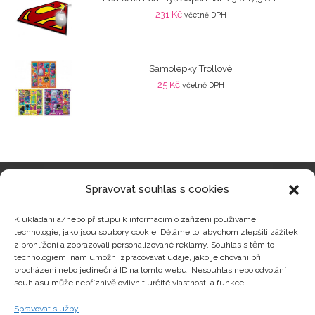
231
Kč
včetně DPH
Samolepky Trollové
25
Kč
včetně DPH
Spravovat souhlas s cookies
Kategorie produktů
K ukládání a/nebo přístupu k informacím o zařízení používáme
technologie, jako jsou soubory cookie. Děláme to, abychom zlepšili zážitek
z prohlížení a zobrazovali personalizované reklamy. Souhlas s těmito
technologiemi nám umožní zpracovávat údaje, jako je chování při
procházení nebo jedinečná ID na tomto webu. Nesouhlas nebo odvolání
Zajímavosti
souhlasu může nepříznivě ovlivnit určité vlastnosti a funkce.
Spravovat služby