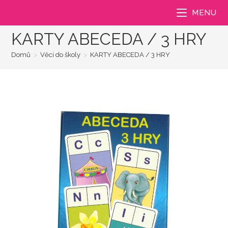
Přejít
MENU
k
obsahu
KARTY ABECEDA / 3 HRY
Domů
>
Věci do školy
>
KARTY ABECEDA / 3 HRY