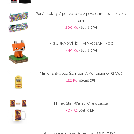
Penál kulatý / pouzdro na zip Hatchimals 21 x 7 x 7
cm
200
Kč
včetně DPH
FIGURKA SVÍTÍCÍ - MINECRAFT FOX
449
Kč
včetně DPH
Minions Shaped Šampón A Kondicionér (2 Oči)
122
Kč
včetně DPH
Hrnek Star Wars / Chewbacca
307
Kč
včetně DPH
Podložka Pod Myš Superman 23 X 17,5 Cm