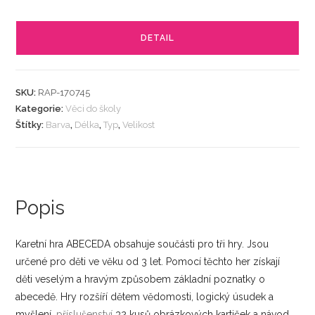
DETAIL
SKU:
RAP-170745
Kategorie:
Věci do školy
Štítky:
Barva
,
Délka
,
Typ
,
Velikost
Popis
Karetní hra ABECEDA obsahuje součásti pro tři hry. Jsou
určené pro děti ve věku od 3 let. Pomocí těchto her získají
děti veselým a hravým způsobem základní poznatky o
abecedě. Hry rozšíří dětem vědomosti, logický úsudek a
myšlení.
příslušenství
32 kusů obrázkových kartiček a návod