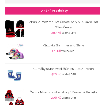
Akční Produkty
Zimní / Podzimní Set Čepice, Šály A Rukavic Star
Wars Černý
267
Kč
včetně DPH
Kšiltovka Shimmer and Shine
173
Kč
včetně DPH
Gumáky s utahovací šňůrkou Elsa / Frozen
426
Kč
včetně DPH
Čepice Miraculous Ladybug / Zázračná Beruška
206
Kč
včetně DPH