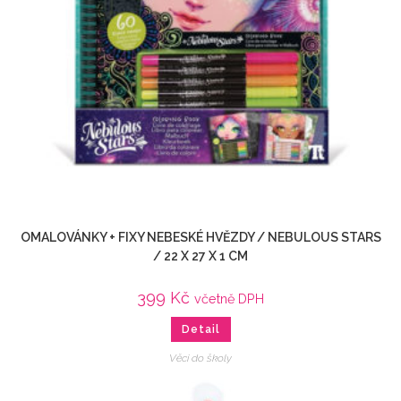
OMALOVÁNKY + FIXY NEBESKÉ HVĚZDY / NEBULOUS STARS
/ 22 X 27 X 1 CM
399
Kč
včetně DPH
Detail
Věci do školy