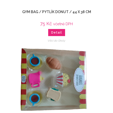
GYM BAG / PYTLÍK DONUT / 44 X 38 CM
75
Kč
včetně DPH
Detail
Věci do školy