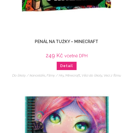
PENÁL NA TUŽKY – MINECRAFT
249
Kč
včetně DPH
Detail
Do školy / kanceláře
,
Filmy / Hry
,
Minecraft
,
Věci do školy
,
Veci z filmu