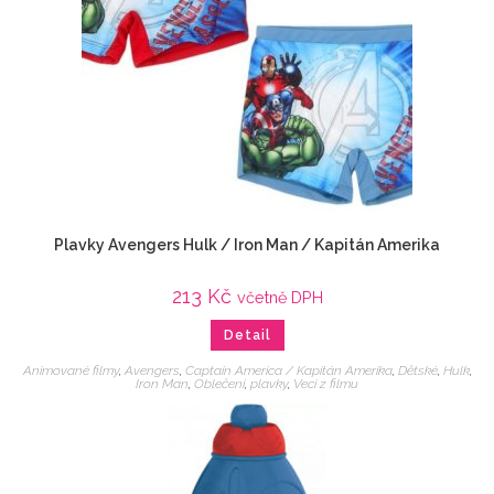
Plavky Avengers Hulk / Iron Man / Kapitán Amerika
213
Kč
včetně DPH
Detail
Animované filmy
,
Avengers
,
Captain America / Kapitán Amerika
,
Dětské
,
Hulk
,
Iron Man
,
Oblečení
,
plavky
,
Veci z filmu