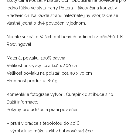
školy čar a kouzel v Bradavicích. Oboustranné povlečení pro
jedno
lůžko
ve stylu Harry Pottera – školy čar a kouzel v
Bradavicích. Na každé straně naleznete jiný vzor, takže se
vlastně jedná o dvě povlečení v jednom.
Nechte si zdát o Vašich oblíbených hrdinech z příběhů J. K.
Rowlingové!
Materiál povlaku: 100% bavlna
Velikost přikrývky: cca 140 x 200 cm
Velikost povlaku na polštář: cca 90 x 70 cm
Hmotnost produktu: 810g
Komentář a fotografie vytvořil Curepink distribuce s.r.o.
Další informace:
Pokyny pro údržbu a praní povlečení:
– praní v pračce s tepolotou do 40°C
– výrobek se může sušit v bubnové sušičce