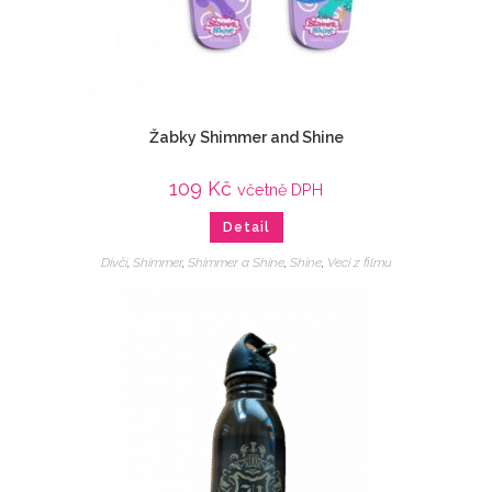
Žabky Shimmer and Shine
109
Kč
včetně DPH
Detail
Dívčí
,
Shimmer
,
Shimmer a Shine
,
Shine
,
Veci z filmu