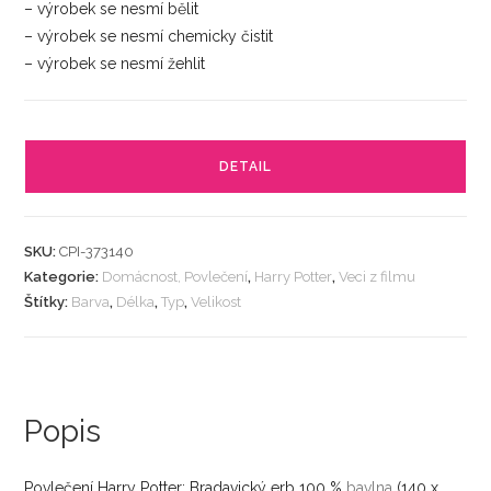
– výrobek se nesmí bělit
– výrobek se nesmí chemicky čistit
– výrobek se nesmí žehlit
DETAIL
SKU:
CPI-373140
Kategorie:
Domácnost, Povlečení
,
Harry Potter
,
Veci z filmu
Štítky:
Barva
,
Délka
,
Typ
,
Velikost
Popis
Povlečení Harry Potter: Bradavický erb 100 %
bavlna
(140 x