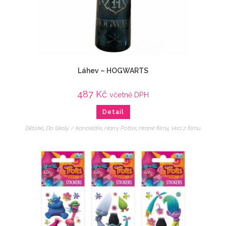
Láhev – HOGWARTS
487
Kč
včetně DPH
Detail
Dětské
,
Do školy / kanceláře
,
Harry Potter
,
Hrané filmy
,
Veci z filmu