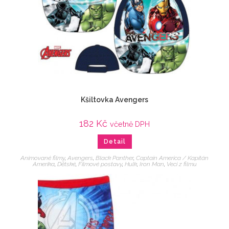
Kšiltovka Avengers
182
Kč
včetně DPH
Detail
Animované filmy
,
Avengers
,
Black Panther
,
Captain America / Kapitán
Amerika
,
Dětské
,
Filmové postavy
,
Hulk
,
Iron Man
,
Veci z filmu