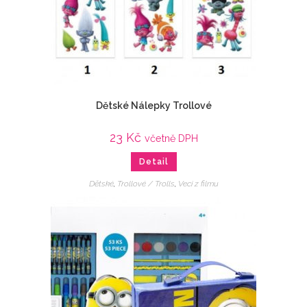
Dětské Nálepky Trollové
23
Kč
včetně DPH
Detail
Dětské
,
Trollové / Trolls
,
Veci z filmu