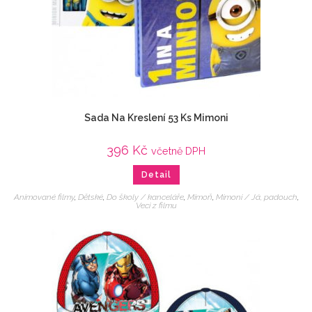
Sada Na Kreslení 53 Ks Mimoni
396
Kč
včetně DPH
Detail
Animované filmy
,
Dětské
,
Do školy / kanceláře
,
Mimoň
,
Mimoni / Já, padouch
,
Veci z filmu