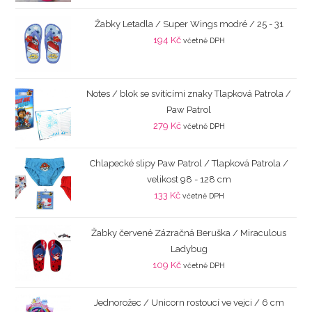
Žabky Letadla / Super Wings modré / 25 - 31
194
Kč
včetně DPH
Notes / blok se svítícími znaky Tlapková Patrola /
Paw Patrol
279
Kč
včetně DPH
Chlapecké slipy Paw Patrol / Tlapková Patrola /
velikost 98 - 128 cm
133
Kč
včetně DPH
Žabky červené Zázračná Beruška / Miraculous
Ladybug
109
Kč
včetně DPH
Jednorožec / Unicorn rostoucí ve vejci / 6 cm