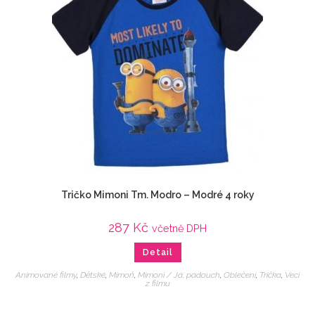
Tričko Mimoni Tm. Modro – Modré 4 roky
287
Kč
včetně DPH
Detail
Animované filmy
,
Dětské
,
Mimoň
,
Mimoni / Já, padouch
,
Oblečení
,
Trička
,
Veci
z filmu