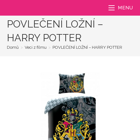
Přejít
MENU
k
obsahu
POVLEČENÍ LOŽNÍ –
HARRY POTTER
Domů
>
Veci z filmu
>
POVLEČENÍ LOŽNÍ – HARRY POTTER