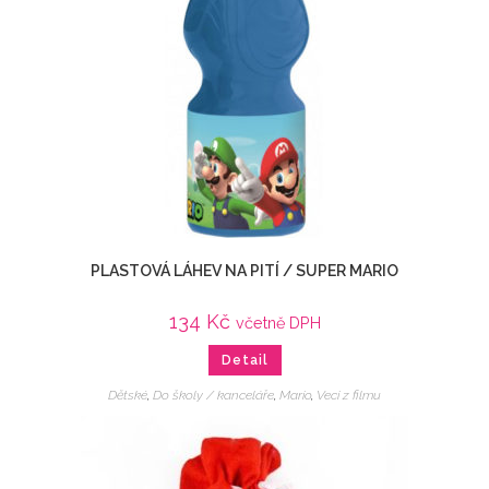
PLASTOVÁ LÁHEV NA PITÍ / SUPER MARIO
134
Kč
včetně DPH
Detail
Dětské
,
Do školy / kanceláře
,
Mario
,
Veci z filmu