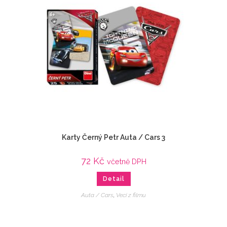
Karty Černý Petr Auta / Cars 3
72
Kč
včetně DPH
Detail
Auta / Cars
,
Veci z filmu