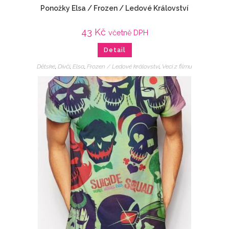
Ponožky Elsa / Frozen / Ledové Království
43
Kč
včetně DPH
Detail
Dětské
,
Dívčí
,
Elsa
,
Frozen / Ledové království
,
Veci z filmu