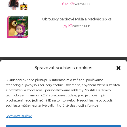
641
Kč
včetně DPH
Ubrousky papírové Máša a Medvěd 20 ks
79
Kč
včetně DPH
Spravovat souhlas s cookies
Kategorie produktů
K ukládání a/nebo přístupu k informacím o zařízení používáme
technologie, jako jsou soubory cookie. Děláme to, abychom zlepšili zážitek
z prohlížení a zobrazovali personalizované reklamy. Souhlas s těmito
technologiemi nám umožní zpracovávat údaje, jako je chování při
procházení nebo jedinečná ID na tomto webu. Nesouhlas nebo odvolání
Zajímavosti
souhlasu může nepříznivě ovlivnit určité vlastnosti a funkce.
Spravovat služby