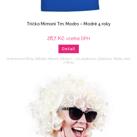
Tričko Mimoni Tm. Modro – Modré 4 roky
287
Kč
včetně DPH
Detail
Animované filmy
,
Dětské
,
Mimoň
,
Mimoni / Já, padouch
,
Oblečení
,
Trička
,
Veci
z filmu