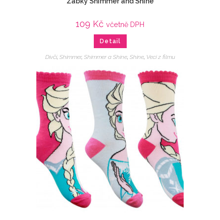
Žabky Shimmer and Shine
109
Kč
včetně DPH
Detail
Dívčí
,
Shimmer
,
Shimmer a Shine
,
Shine
,
Veci z filmu