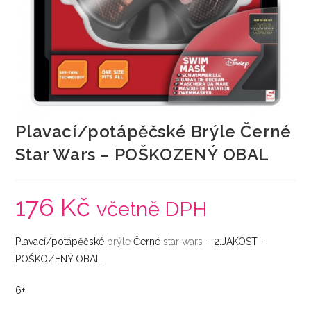
Plavací/potápěčské Brýle Černé
Star Wars – POŠKOZENÝ OBAL
176
Kč
včetně DPH
Plavací/potápěčské
brýle
Černé
star wars
– 2.JAKOST –
POŠKOZENÝ OBAL
6+