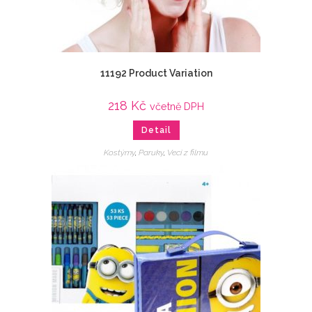
11192 Product Variation
218
Kč
včetně DPH
Detail
Kostýmy
,
Paruky
,
Veci z filmu