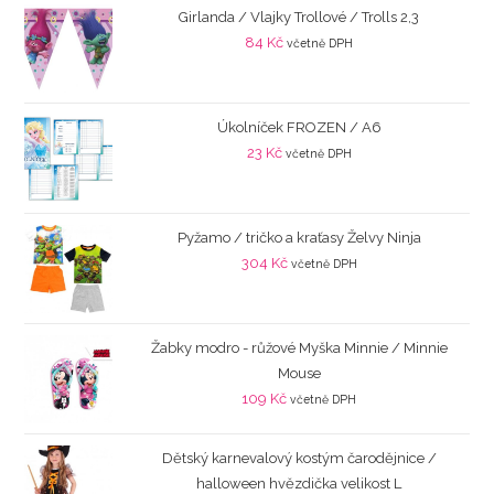
Girlanda / Vlajky Trollové / Trolls 2,3
84
Kč
včetně DPH
Úkolníček FROZEN / A6
23
Kč
včetně DPH
Pyžamo / tričko a kraťasy Želvy Ninja
304
Kč
včetně DPH
Žabky modro - růžové Myška Minnie / Minnie
Mouse
109
Kč
včetně DPH
Dětský karnevalový kostým čarodějnice /
halloween hvězdička velikost L