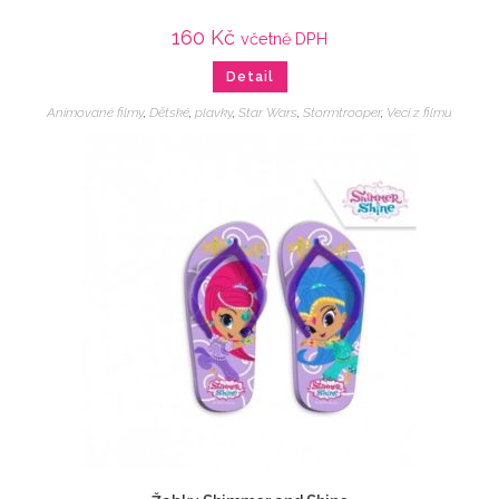
160
Kč
včetně DPH
Detail
Animované filmy
,
Dětské
,
plavky
,
Star Wars
,
Stormtrooper
,
Veci z filmu