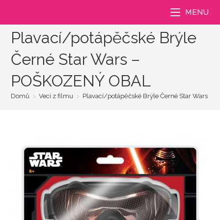
Přejít
MENU
k
obsahu
Plavací/potápěčské Brýle
Černé Star Wars –
POŠKOZENÝ OBAL
Domů
>
Veci z filmu
>
Plavací/potápěčské Brýle Černé Star Wars 