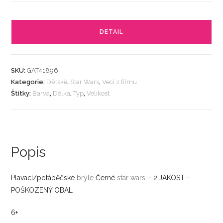
DETAIL
SKU:
GAT41896
Kategorie:
Dětské
,
Star Wars
,
Veci z filmu
Štítky:
Barva
,
Délka
,
Typ
,
Velikost
Popis
Plavací/potápěčské
brýle
Černé
star wars
– 2.JAKOST –
POŠKOZENÝ OBAL
6+