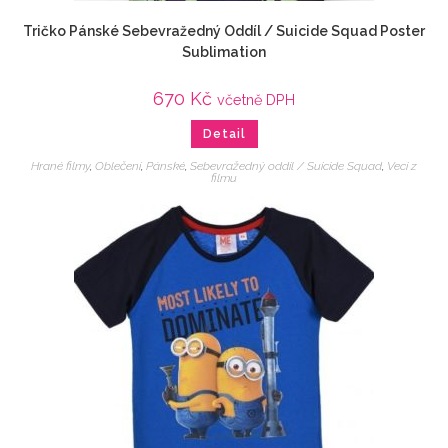
Tričko Pánské Sebevražedný Oddíl / Suicide Squad Poster
Sublimation
670
Kč
včetně DPH
Detail
Hrané filmy
,
Oblečení
,
Pánské
,
Sebevražedný oddíl / Suicide Squad
,
Veci z
filmu