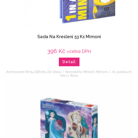
Sada Na Kreslení 53 Ks Mimoni
396
Kč
včetně DPH
Detail
Animované filmy
,
Dětské
,
Do školy / kanceláře
,
Mimoň
,
Mimoni / Já, padouch
,
Veci z filmu