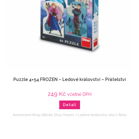
Puzzle 4×54 FROZEN – Ledové království – Přátelství
249
Kč
včetně DPH
Detail
Animované filmy
,
Dětské
,
Elsa
,
Frozen / Ledové království
,
Veci z filmu