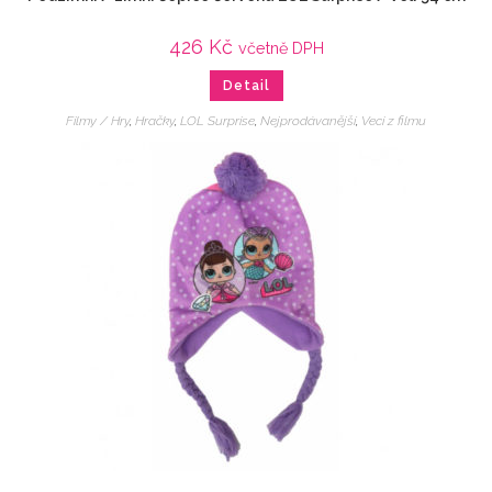
426
Kč
včetně DPH
Detail
Filmy / Hry
,
Hračky
,
LOL Surprise
,
Nejprodávanější
,
Veci z filmu