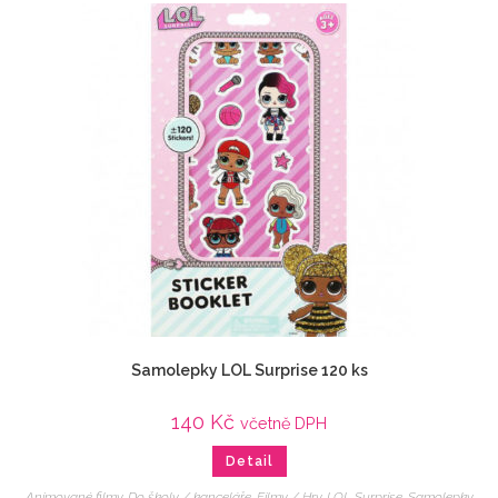
Samolepky LOL Surprise 120 ks
140
Kč
včetně DPH
Detail
Animované filmy
,
Do školy / kanceláře
,
Filmy / Hry
,
LOL Surprise
,
Samolepky