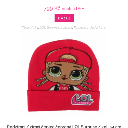
799
Kč
včetně DPH
Detail
Filmy / Hry
,
LOL Surprise
,
Ložnice
,
Povlečení
,
Veci z filmu
Podzimní / zimní čepice červená LOL Surprise / vel: 54 cm