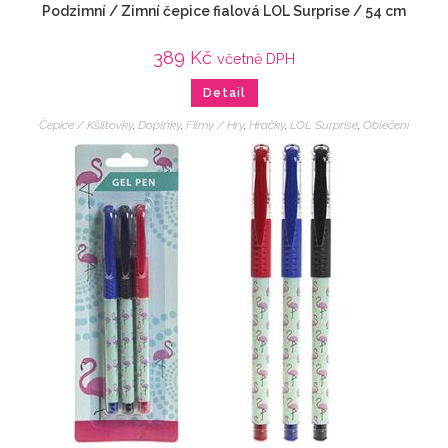
Podzimní / Zimní čepice fialová LOL Surprise / 54 cm
389
Kč
včetně DPH
Detail
Čepice / Kšiltovky
,
Doplňky
,
Filmy / Hry
,
Hračky
,
LOL Surprise
,
Oblečení