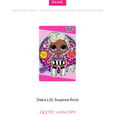
Detail
Domácnost
,
Filmy / Hry
,
Kuchyně
,
LOL Surprise
,
Nádobí
,
Veci z filmu
Deka LOL Surprise Rock
243
Kč
včetně DPH