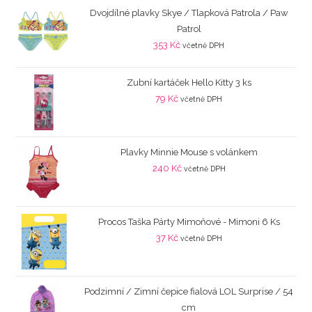
Dvojdílné plavky Skye / Tlapková Patrola / Paw
Patrol
353
Kč
včetně DPH
Zubní kartáček Hello Kitty 3 ks
79
Kč
včetně DPH
Plavky Minnie Mouse s volánkem
240
Kč
včetně DPH
Procos Taška Párty Mimoňové - Mimoni 6 Ks
37
Kč
včetně DPH
Podzimní / Zimní čepice fialová LOL Surprise / 54
cm