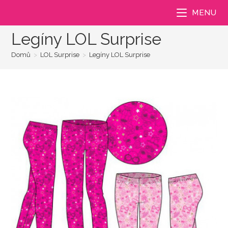
Přejít
MENU
k
obsahu
Legíny LOL Surprise
Domů
>
LOL Surprise
>
Legíny LOL Surprise