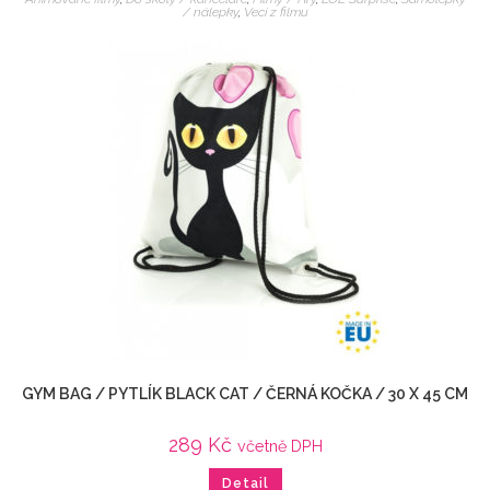
/ nálepky
,
Veci z filmu
GYM BAG / PYTLÍK BLACK CAT / ČERNÁ KOČKA / 30 X 45 CM
289
Kč
včetně DPH
Detail