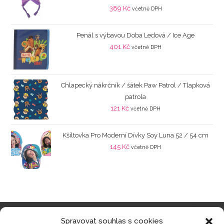
389
Kč
včetně DPH
Penál s výbavou Doba Ledová / Ice Age
401
Kč
včetně DPH
Chlapecký nákrčník / šátek Paw Patrol / Tlapková
patrola
121
Kč
včetně DPH
Kšiltovka Pro Moderní Dívky Soy Luna 52 / 54 cm
145
Kč
včetně DPH
Spravovat souhlas s cookies