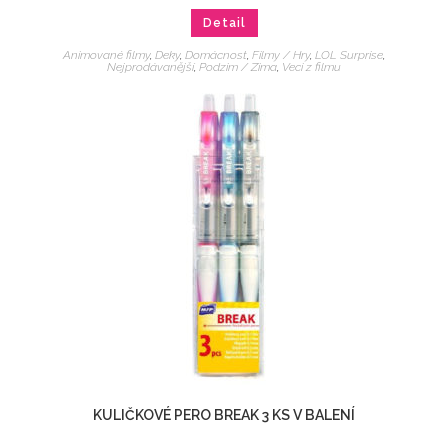
Detail
Animované filmy
,
Deky
,
Domácnost
,
Filmy / Hry
,
LOL Surprise
,
Nejprodávanější
,
Podzim / Zima
,
Veci z filmu
KULIČKOVÉ PERO BREAK 3 KS V BALENÍ