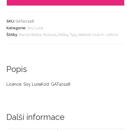
SKU:
GAT40148
Kategorie:
Soy Luna
Štítky:
Barva Modrá, Růžová
,
Délka
,
Typ
,
Velikost 104cm, 116cm
Popis
Licence: Soy LunaKód: GAT40148
Další informace