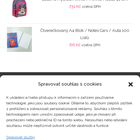
731
Kč
včetně DPH
Čtverečkovaný A4 Blok / Notes Cars / Auta 100
Listů
66
Kč
včetně DPH
Spravovat souhlas s cookies
Kategorie produktů
K ukládání a/nebo přístupu k informacím o zařízení používáme
technologie, jako jsou soubory cookie. Děláme to, abychom zlepšili zážitek
z prohlížení a zobrazovali personalizované reklamy. Souhlas s těmito
technologiemi nám umožní zpracovávat údaje, jako je chování při
procházení nebo jedinečná ID na tomto webu. Nesouhlas nebo odvolání
Zajímavosti
souhlasu může nepříznivě ovlivnit určité vlastnosti a funkce.
Spravovat služby