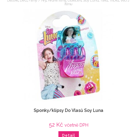
Dětské
,
Dívčí
,
Filmy / Hry
,
Hrané filmy
,
Oblečení
,
Soy Luna
,
Tílka
,
Trička
,
Veci z
filmu
Sponky/klipsy Do Vlasů Soy Luna
52
Kč
včetně DPH
Detail