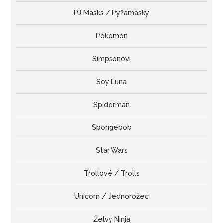
PJ Masks / Pyžamasky
Pokémon
Simpsonovi
Soy Luna
Spiderman
Spongebob
Star Wars
Trollové / Trolls
Unicorn / Jednorožec
Želvy Ninja