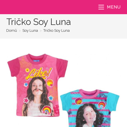
Přejít
MENU
k
obsahu
Tričko Soy Luna
Domů
>
Soy Luna
>
Tričko Soy Luna