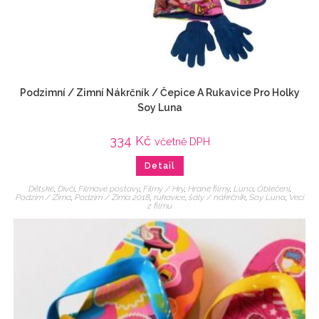
Podzimní / Zimní Nákrčník / Čepice A Rukavice Pro Holky
Soy Luna
334
Kč
včetně DPH
Detail
Dětské
,
Dívčí
,
Filmové postavy
,
Filmy / Hry
,
Hrané filmy
,
Luna
,
Oblečení
,
Podzim / Zima
,
Podzim / Zima 2018
,
rukavice
,
šály / nákrčník
,
Soy Luna
,
Veci
z filmu