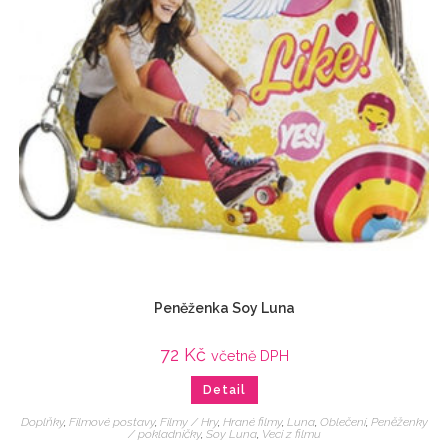
Peněženka Soy Luna
72
Kč
včetně DPH
Detail
Doplňky
,
Filmové postavy
,
Filmy / Hry
,
Hrané filmy
,
Luna
,
Oblečení
,
Peněženky
/ pokladničky
,
Soy Luna
,
Veci z filmu