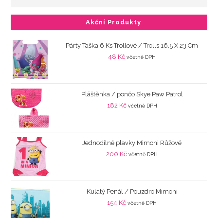
Akční Produkty
Párty Taška 6 Ks Trollové / Trolls 16,5 X 23 Cm
48
Kč
včetně DPH
Pláštěnka / pončo Skye Paw Patrol
182
Kč
včetně DPH
Jednodílné plavky Mimoni Růžové
200
Kč
včetně DPH
Kulatý Penál / Pouzdro Mimoni
154
Kč
včetně DPH