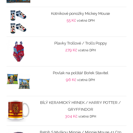
Kotníkové ponožky Mickey Mouse
55
Kč
včetně DPH
Plavky Trollové / Trolls Poppy
279
Kč
včetně DPH
Povlak na polštář Bořek Stavitel
96
Kč
včetně DPH
BÍLÝ KERAMICKÝ HRNEK / HARRY POTTER /
GRYFFINDOR
304
Kč
včetně DPH
Batoh S Myškou Minnie / Minnie Mouse 41 Cm