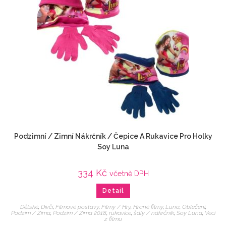
Podzimní / Zimní Nákrčník / Čepice A Rukavice Pro Holky
Soy Luna
334
Kč
včetně DPH
Detail
Dětské
,
Dívčí
,
Filmové postavy
,
Filmy / Hry
,
Hrané filmy
,
Luna
,
Oblečení
,
Podzim / Zima
,
Podzim / Zima 2018
,
rukavice
,
šály / nákrčník
,
Soy Luna
,
Veci
z filmu