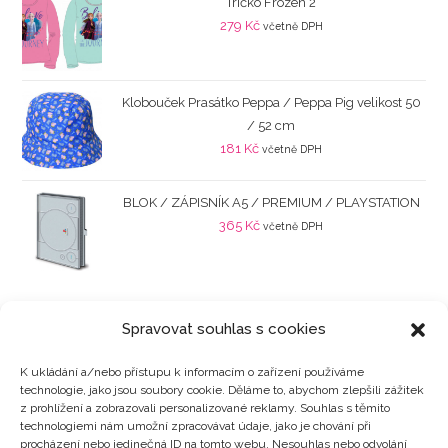
Tričko Frozen 2
279
Kč
včetně DPH
Klobouček Prasátko Peppa / Peppa Pig velikost 50
/ 52 cm
181
Kč
včetně DPH
BLOK / ZÁPISNÍK A5 / PREMIUM / PLAYSTATION
365
Kč
včetně DPH
Spravovat souhlas s cookies
K ukládání a/nebo přístupu k informacím o zařízení používáme
technologie, jako jsou soubory cookie. Děláme to, abychom zlepšili zážitek
Kategorie produktů
z prohlížení a zobrazovali personalizované reklamy. Souhlas s těmito
technologiemi nám umožní zpracovávat údaje, jako je chování při
procházení nebo jedinečná ID na tomto webu. Nesouhlas nebo odvolání