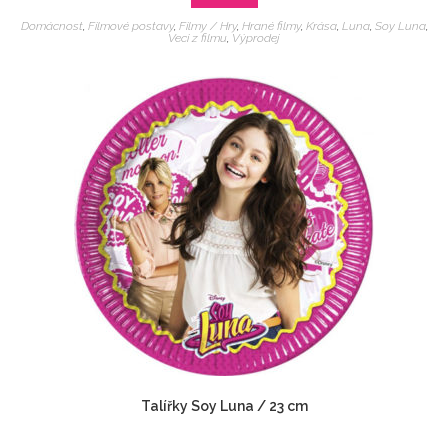
Domácnost
,
Filmové postavy
,
Filmy / Hry
,
Hrané filmy
,
Krása
,
Luna
,
Soy Luna
,
Veci z filmu
,
Výprodej
Talířky Soy Luna / 23 cm