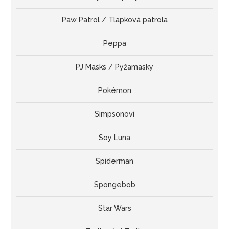
Paw Patrol / Tlapková patrola
Peppa
PJ Masks / Pyžamasky
Pokémon
Simpsonovi
Soy Luna
Spiderman
Spongebob
Star Wars