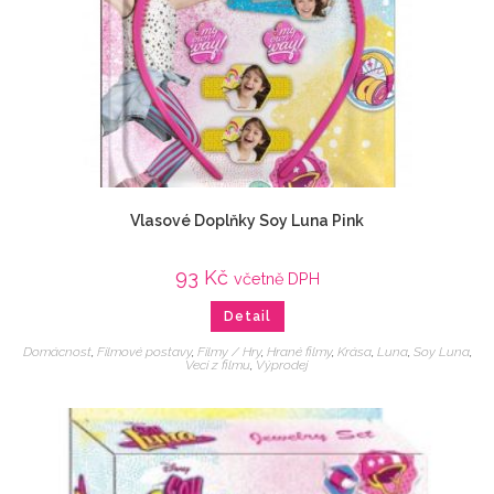
Vlasové Doplňky Soy Luna Pink
93
Kč
včetně DPH
Detail
Domácnost
,
Filmové postavy
,
Filmy / Hry
,
Hrané filmy
,
Krása
,
Luna
,
Soy Luna
,
Veci z filmu
,
Výprodej