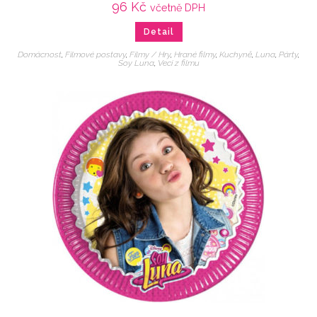
96
Kč
včetně DPH
Detail
Domácnost
,
Filmové postavy
,
Filmy / Hry
,
Hrané filmy
,
Kuchyně
,
Luna
,
Párty
,
Soy Luna
,
Veci z filmu