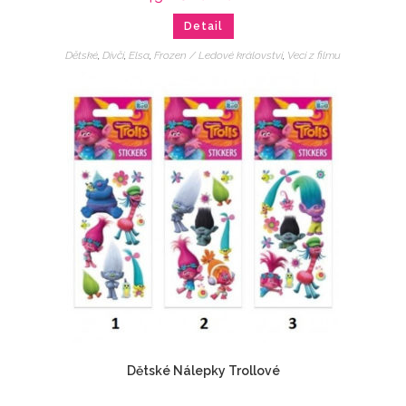
Detail
Dětské
,
Dívčí
,
Elsa
,
Frozen / Ledové království
,
Veci z filmu
Dětské Nálepky Trollové