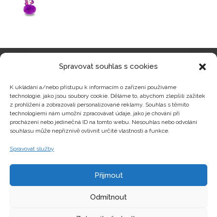
Spravovat souhlas s cookies
Kategorie produktů
K ukládání a/nebo přístupu k informacím o zařízení používáme
technologie, jako jsou soubory cookie. Děláme to, abychom zlepšili zážitek
z prohlížení a zobrazovali personalizované reklamy. Souhlas s těmito
technologiemi nám umožní zpracovávat údaje, jako je chování při
procházení nebo jedinečná ID na tomto webu. Nesouhlas nebo odvolání
Zajímavosti
souhlasu může nepříznivě ovlivnit určité vlastnosti a funkce.
Spravovat služby
Kontakty
Přijmout
Odmítnout