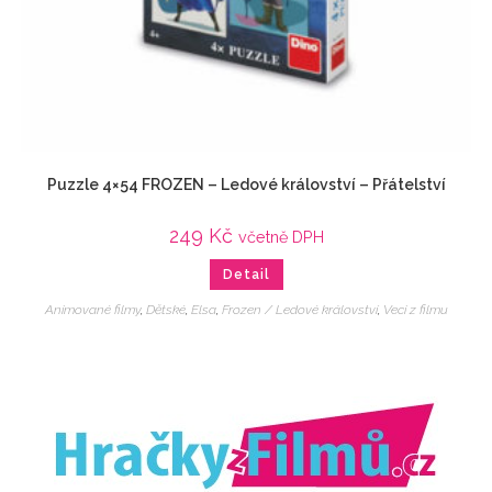
Puzzle 4×54 FROZEN – Ledové království – Přátelství
249
Kč
včetně DPH
Detail
Animované filmy
,
Dětské
,
Elsa
,
Frozen / Ledové království
,
Veci z filmu