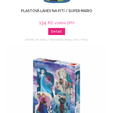
PLASTOVÁ LÁHEV NA PITÍ / SUPER MARIO
134
Kč
včetně DPH
Detail
Dětské
,
Do školy / kanceláře
,
Mario
,
Veci z filmu