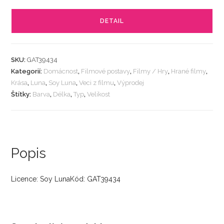
DETAIL
SKU:
GAT39434
Kategorií:
Domácnost
,
Filmové postavy
,
Filmy / Hry
,
Hrané filmy
,
Krása
,
Luna
,
Soy Luna
,
Veci z filmu
,
Výprodej
Štítky:
Barva
,
Délka
,
Typ
,
Velikost
Popis
Licence: Soy LunaKód: GAT39434