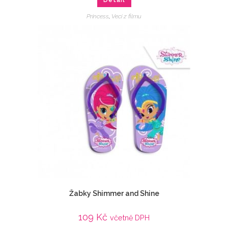
Princess
,
Veci z filmu
Žabky Shimmer and Shine
109
Kč
včetně DPH