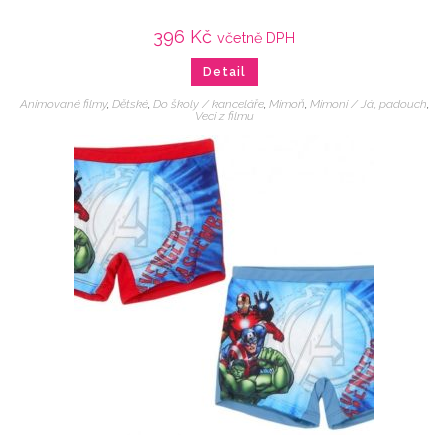
396
Kč
včetně DPH
Detail
Animované filmy
,
Dětské
,
Do školy / kanceláře
,
Mimoň
,
Mimoni / Já, padouch
,
Veci z filmu