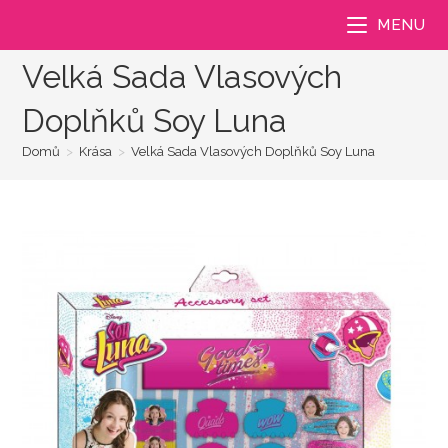
Přejít
MENU
k
obsahu
Velká Sada Vlasových
Doplňků Soy Luna
Domů
>
Krása
>
Velká Sada Vlasových Doplňků Soy Luna