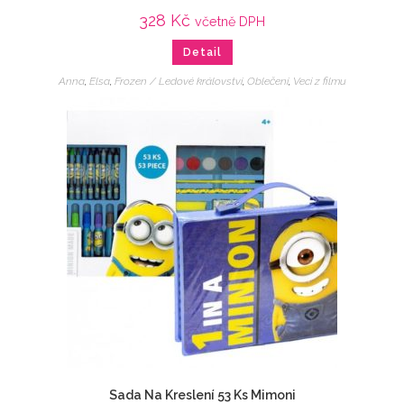
328
Kč
včetně DPH
Detail
Anna
,
Elsa
,
Frozen / Ledové království
,
Oblečení
,
Veci z filmu
Sada Na Kreslení 53 Ks Mimoni