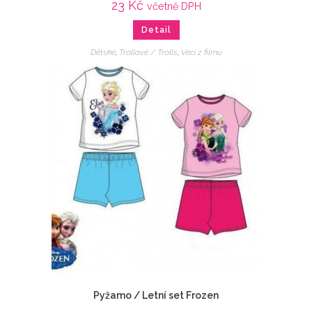
23
Kč
včetně DPH
Detail
Dětské
,
Trollové / Trolls
,
Veci z filmu
Pyžamo / Letní set Frozen