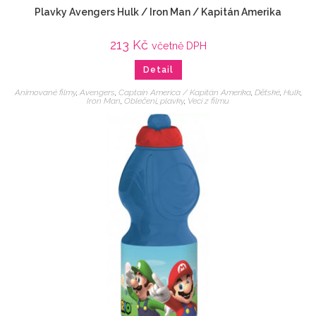
Plavky Avengers Hulk / Iron Man / Kapitán Amerika
213
Kč
včetně DPH
Detail
Animované filmy
,
Avengers
,
Captain America / Kapitán Amerika
,
Dětské
,
Hulk
,
Iron Man
,
Oblečení
,
plavky
,
Veci z filmu