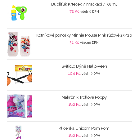
Bublifuk Krteček / mačkací / 55 ml
72
Kč
včetně DPH
Kotníkové ponožky Minnie Mouse Pink růžové 23/26
31
Kč
včetně DPH
Svítidlo Dýně Halloween
104
Kč
včetně DPH
Nákrčník Trollové Poppy
182
Kč
včetně DPH
Klíčenka Unicorn Pom Pom
182
Kč
včetně DPH