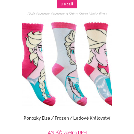
Detail
Dívčí
,
Shimmer
,
Shimmer a Shine
,
Shine
,
Veci z filmu
Ponožky Elsa / Frozen / Ledové Království
43
Kč
včetně DPH