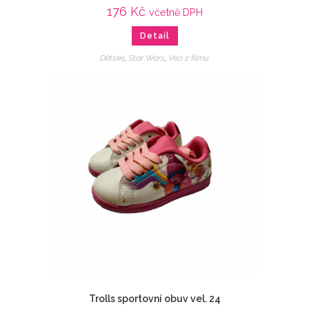
176
Kč
včetně DPH
Detail
Dětské
,
Star Wars
,
Veci z filmu
Trolls sportovní obuv vel. 24