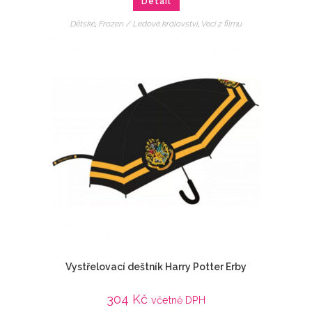
Detail
Dětské
,
Frozen / Ledové království
,
Veci z filmu
Vystřelovací deštník Harry Potter Erby
304
Kč
včetně DPH