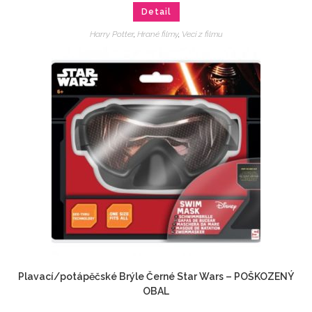
Detail
Harry Potter
,
Hrané filmy
,
Veci z filmu
Plavací/potápěčské Brýle Černé Star Wars – POŠKOZENÝ
OBAL