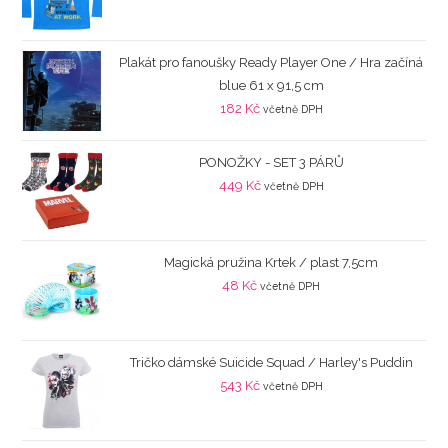
Plakát pro fanoušky Ready Player One / Hra začíná
blue 61 x 91,5 cm
182
Kč
včetně DPH
PONOŽKY - SET 3 PÁRŮ
449
Kč
včetně DPH
Magická pružina Krtek / plast 7,5cm
48
Kč
včetně DPH
Tričko dámské Suicide Squad / Harley's Puddin
543
Kč
včetně DPH