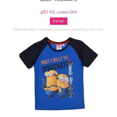
487
Kč
včetně DPH
Detail
Dětské
,
Do školy / kanceláře
,
Harry Potter
,
Hrané filmy
,
Veci z filmu