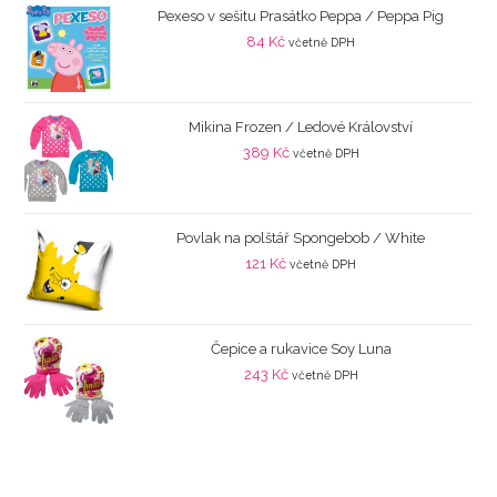
Pexeso v sešitu Prasátko Peppa / Peppa Pig
84
Kč
včetně DPH
Mikina Frozen / Ledové Království
389
Kč
včetně DPH
Povlak na polštář Spongebob / White
121
Kč
včetně DPH
Čepice a rukavice Soy Luna
243
Kč
včetně DPH