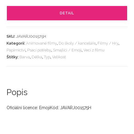
DETAIL
SKU:
JAVARJ001575H
Kategorií:
Animované filmy
,
Do školy / kanceláře
,
Filmy / Hry
,
Papírnictví
,
Psací potřeby
,
Smajlíci / Emoji
,
Veci z filmu
Štítky:
Barva
,
Délka
,
Typ
,
Velikost
Popis
Oficiální licence: EmojiKód: JAVARJ001575H