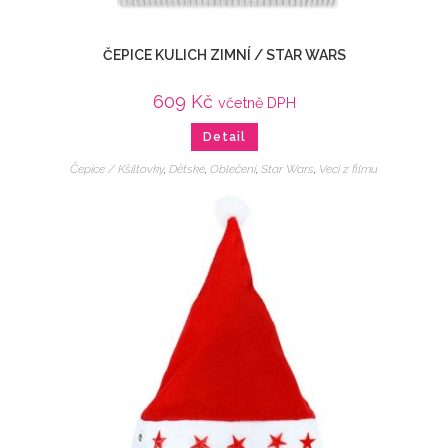
ČEPICE KULICH ZIMNÍ / STAR WARS
609
Kč
včetně DPH
Detail
Čepice / Kšiltovky
,
Dětské
,
Oblečení
,
Star Wars
,
Veci z filmu