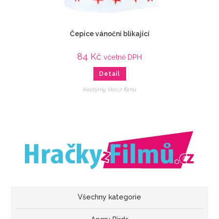
Čepice vánoční blikající
84
Kč
včetně DPH
Detail
Kostýmy
,
Veci z filmu
Všechny kategorie