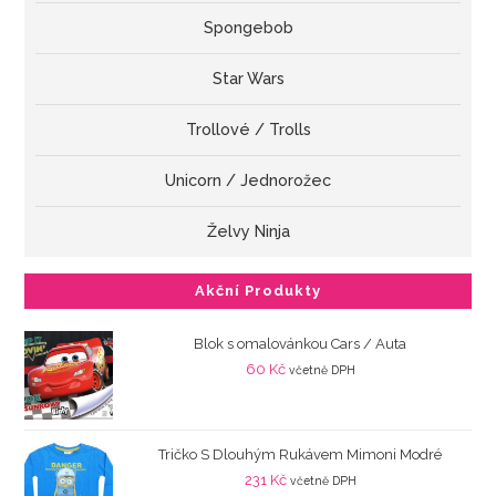
Spongebob
Star Wars
Trollové / Trolls
Unicorn / Jednorožec
Želvy Ninja
Akční Produkty
Blok s omalovánkou Cars / Auta
60
Kč
včetně DPH
Tričko S Dlouhým Rukávem Mimoni Modré
231
Kč
včetně DPH