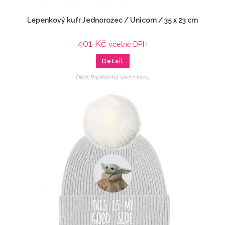
Lepenkový kufr Jednorožec / Unicorn / 35 x 23 cm
401
Kč
včetně DPH
Detail
Dívčí
,
Papírnictví
,
Veci z filmu