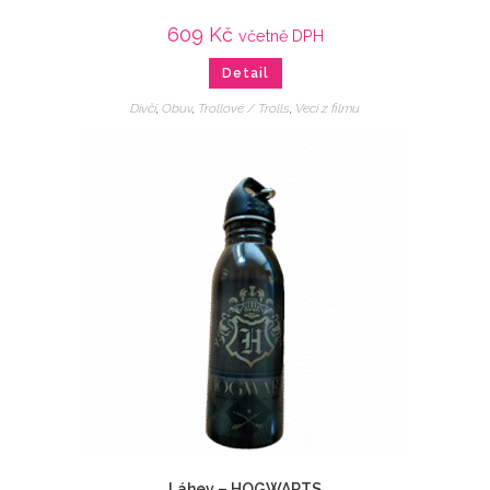
609
Kč
včetně DPH
Detail
Dívčí
,
Obuv
,
Trollové / Trolls
,
Veci z filmu
Láhev – HOGWARTS