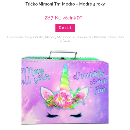
Tričko Mimoni Tm. Modro – Modré 4 roky
287
Kč
včetně DPH
Detail
Animované filmy
,
Dětské
,
Mimoň
,
Mimoni / Já, padouch
,
Oblečení
,
Trička
,
Veci
z filmu