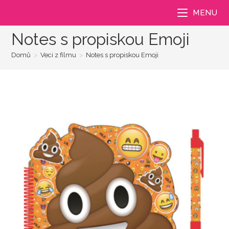
Přejít
MENU
k
obsahu
Notes s propiskou Emoji
Domů
>
Veci z filmu
>
Notes s propiskou Emoji