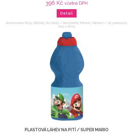
396
Kč
včetně DPH
Detail
Animované filmy
,
Dětské
,
Do školy / kanceláře
,
Mimoň
,
Mimoni / Já, padouch
,
Veci z filmu
PLASTOVÁ LÁHEV NA PITÍ / SUPER MARIO