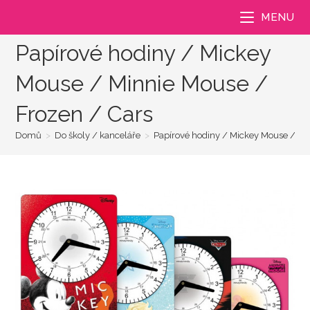
Přejít
MENU
k
obsahu
Papírové hodiny / Mickey
Mouse / Minnie Mouse /
Frozen / Cars
Domů
>
Do školy / kanceláře
>
Papírové hodiny / Mickey Mouse / Mi