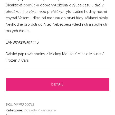
Didaktická
pomůcka
dobře využitelná k výuce času u dětí v
předškolního věku nebo prvňáčky. Tyto cvičné hodiny nesmí
chybět Vašemu dítěti při nástupu do první třídy základní školy.
Nevhodné pro děti do 3 let. Nebezpečí vdechnutí a spolknutí
malých částic.
EAN8595138593446
Dětské papírové hodiny / Mickey Mouse / Minnie Mouse /
Frozen / Cars
DETAIL
SKU:
MFP5300712
Kategorie:
Do školy / kanceláře