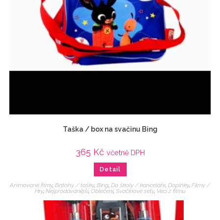
Taška / box na svačinu Bing
365
Kč
včetně DPH
Detail
Animované filmy
,
Batohy / tašky
,
Bing
,
Do školy / kanceláře
,
Doplňky
,
Filmy /
Hry
,
Nejprodávanější
,
Oblečení
,
Svačinové sety
,
Veci z filmu