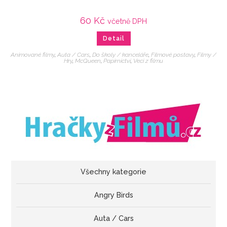
60
Kč
včetně DPH
Detail
Animované filmy
,
Auta / Cars
,
Do školy / kanceláře
,
Filmové postavy
,
Filmy /
Hry
,
McQueen
,
Papírnictví
,
Veci z filmu
Všechny kategorie
Angry Birds
Auta / Cars