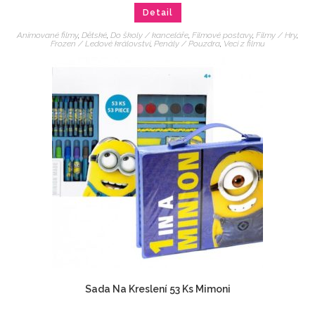
Detail
Animované filmy
,
Dětské
,
Do školy / kanceláře
,
Filmové postavy
,
Filmy / Hry
,
Frozen / Ledové království
,
Penály / Pouzdra
,
Veci z filmu
Sada Na Kreslení 53 Ks Mimoni