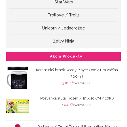
Star Wars
Trollové / Trolls
Unicorn / Jednorožec
Želvy Ninja
Akční Produkty
Keramický hrnek Ready Player One / Hra začíná
300 ml
316
Kč
včetně DPH
Pozvánka žlutá Frozen / 19 X 10 CM / 10KS
104
Kč
včetně DPH
Podzimní / Zimní Čepice S Bambulkou Minnie