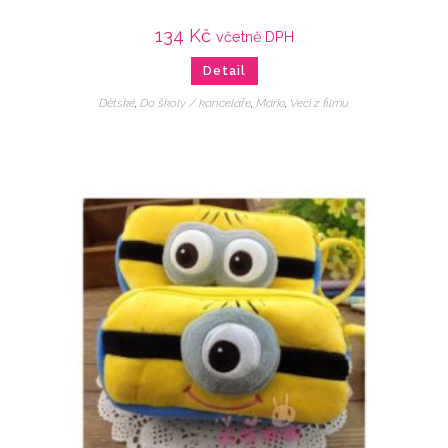
134
Kč
včetně DPH
Detail
Dětské
,
Do školy / kanceláře
,
Mario
,
Veci z filmu