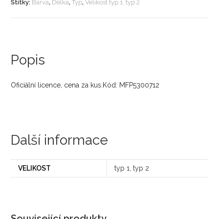
Štítky:
Barva
,
Délka
,
Typ
,
Velikost typ 1, typ 2
Popis
Oficiální licence, cena za kus.Kód: MFP5300712
Další informace
VELIKOST
typ 1, typ 2
Související produkty