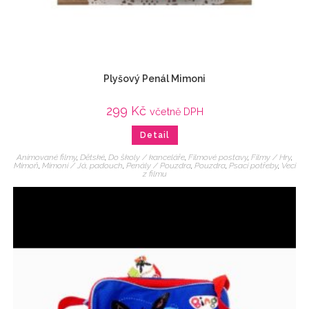
Plyšový Penál Mimoni
299
Kč
včetně DPH
Detail
Animované filmy
,
Dětské
,
Do školy / kanceláře
,
Filmové postavy
,
Filmy / Hry
,
Mimoň
,
Mimoni / Já, padouch
,
Penály / Pouzdra
,
Pouzdra
,
Psací potřeby
,
Veci
z filmu