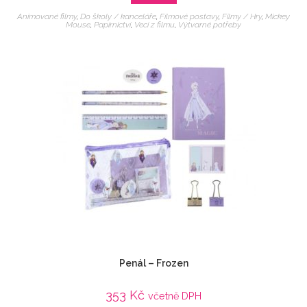
Animované filmy
,
Do školy / kanceláře
,
Filmové postavy
,
Filmy / Hry
,
Mickey
Mouse
,
Papírnictví
,
Veci z filmu
,
Výtvarné potřeby
Penál – Frozen
353
Kč
včetně DPH