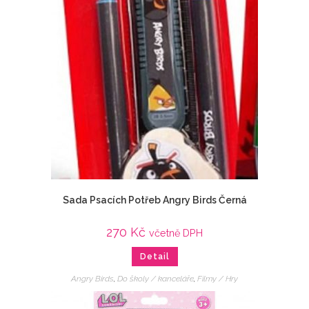
Sada Psacích Potřeb Angry Birds Černá
270
Kč
včetně DPH
Detail
Angry Birds
,
Do školy / kanceláře
,
Filmy / Hry