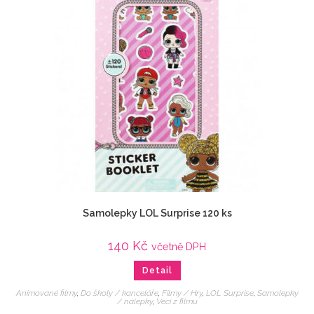
Samolepky LOL Surprise 120 ks
140
Kč
včetně DPH
Detail
Animované filmy
,
Do školy / kanceláře
,
Filmy / Hry
,
LOL Surprise
,
Samolepky
/ nálepky
,
Veci z filmu