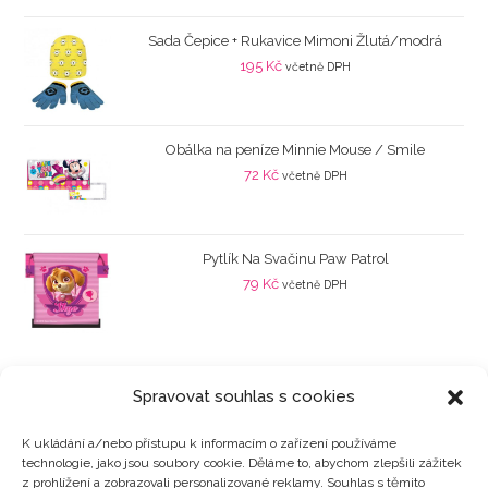
Sada Čepice + Rukavice Mimoni Žlutá/modrá
195
Kč
včetně DPH
Obálka na peníze Minnie Mouse / Smile
72
Kč
včetně DPH
Pytlík Na Svačinu Paw Patrol
79
Kč
včetně DPH
Spravovat souhlas s cookies
K ukládání a/nebo přístupu k informacím o zařízení používáme
technologie, jako jsou soubory cookie. Děláme to, abychom zlepšili zážitek
Kategorie produktů
z prohlížení a zobrazovali personalizované reklamy. Souhlas s těmito