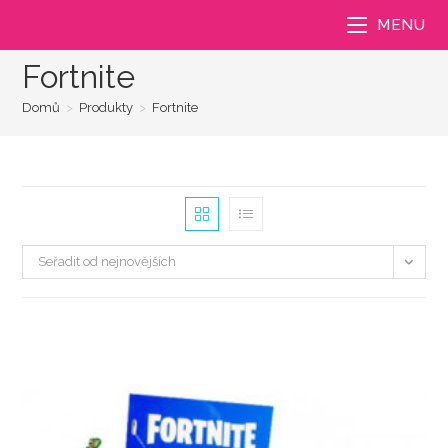
Přejít
MENU
k
obsahu
Fortnite
Domů
>
Produkty
>
Fortnite
Seřadit od nejnovějších