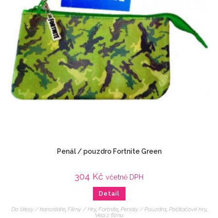
Penál / pouzdro Fortnite Green
304
Kč
včetně DPH
Detail
Do školy / kanceláře
,
Filmy / Hry
,
Fortnite
,
Penály / Pouzdra
,
Počítačové hry
,
Veci z filmu