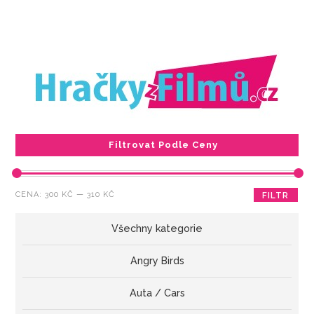
Filtrovat Podle Ceny
Minimální
Maximální
CENA:
300 KČ
—
310 KČ
FILTR
cena
cena
Všechny kategorie
Angry Birds
Auta / Cars