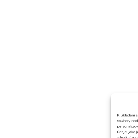
K ukládání a
soubory cook
personalizo
údaje, jako 
odvolání sou