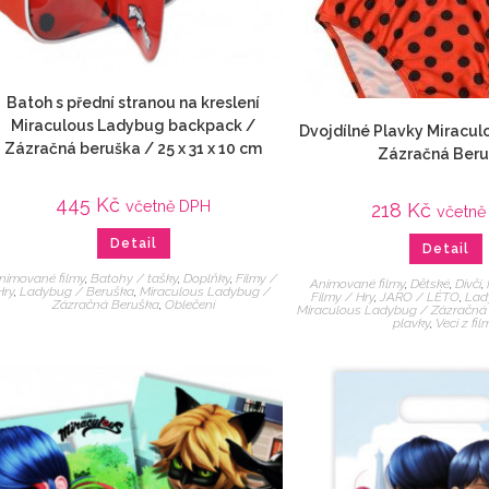
Batoh s přední stranou na kreslení
Miraculous Ladybug backpack /
Dvojdílné Plavky Miracu
Zázračná beruška / 25 x 31 x 10 cm
Zázračná Ber
445
Kč
včetně DPH
218
Kč
včetně
Detail
Detail
nimované filmy
,
Batohy / tašky
,
Doplňky
,
Filmy /
Animované filmy
,
Dětské
,
Dívčí
,
Hry
,
Ladybug / Beruška
,
Miraculous Ladybug /
Filmy / Hry
,
JARO / LÉTO
,
Lad
Zázračná Beruška
,
Oblečení
Miraculous Ladybug / Zázračná
plavky
,
Veci z fil