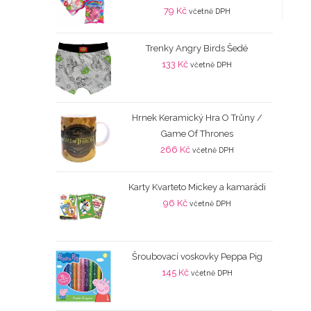
79
Kč
včetně DPH
Trenky Angry Birds Šedé
133
Kč
včetně DPH
Hrnek Keramický Hra O Trůny /
Game Of Thrones
266
Kč
včetně DPH
Karty Kvarteto Mickey a kamarádi
96
Kč
včetně DPH
Šroubovací voskovky Peppa Pig
145
Kč
včetně DPH