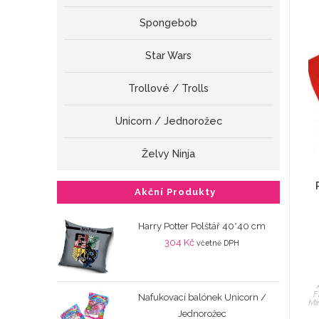
Spongebob
Star Wars
Trollové / Trolls
Unicorn / Jednorožec
Želvy Ninja
Akční Produkty
Harry Potter Polštář 40*40 cm
304
Kč
včetně DPH
F
Nafukovací balónek Unicorn /
Mi
Jednorožec