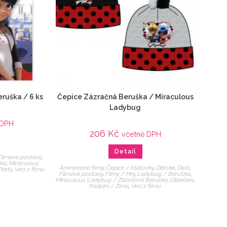
ruška / 6 ks
Čepice Zázračná Beruška / Miraculous
Ladybug
 DPH
206
Kč
včetně DPH
Detail
Filmové postavy
,
ška
,
Miraculous
Animované filmy
,
Čepice / Kšiltovky
,
Dětské
,
Dívčí
,
Párty
,
Veci z filmu
Filmové postavy
,
Filmy / Hry
,
Ladybug / Beruška
,
Miraculous Ladybug / Zázračná Beruška
,
Oblečení
,
Podzim / Zima
,
Veci z filmu