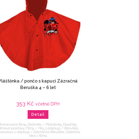
Pláštěnka / pončo s kapucí Zázračná
Beruška 4 – 6 let
353
Kč
včetně DPH
Detail
Animované filmy
,
Deštníky / Pláštěnky
,
Doplňky
,
ilmové postavy
,
Filmy / Hry
,
Ladybug / Beruška
,
raculous Ladybug / Zázračná Beruška
,
Oblečení
,
Veci z filmu