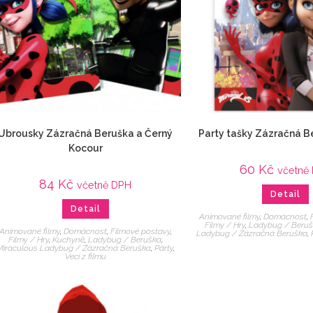
Ubrousky Zázračná Beruška a Černý
Party tašky Zázračná Be
Kocour
60
Kč
včetně
84
Kč
včetně DPH
Detail
Detail
Animované filmy
,
Domácnost
,
Filmy / Hry
,
Ladybug / Beru
Animované filmy
,
Domácnost
,
Filmové postavy
,
Ladybug / Zázračná Beruška
,
Filmy / Hry
,
Kuchyně
,
Ladybug / Beruška
,
Miraculous Ladybug / Zázračná Beruška
,
Párty
,
Veci z filmu