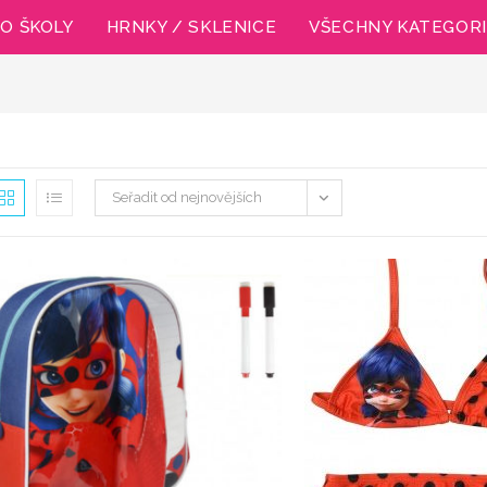
O ŠKOLY
HRNKY / SKLENICE
VŠECHNY KATEGOR
Seřadit od nejnovějších