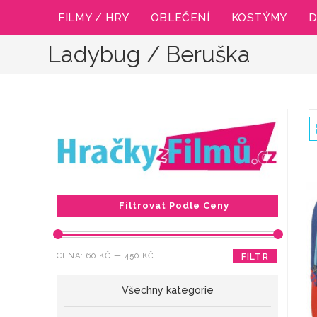
Přejít
FILMY / HRY
OBLEČENÍ
KOSTÝMY
D
k
obsahu
Ladybug / Beruška
Filtrovat Podle Ceny
Minimální
Maximální
CENA:
60 KČ
—
450 KČ
FILTR
cena
cena
Všechny kategorie