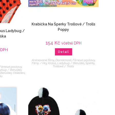
Krabička Na Šperky Trollové / Trolls
Poppy
lous Ladybug /
uška
154
Kč
včetně DPH
 DPH
Detail
Animované filmy
,
Domácnost
,
Filmové postavy
,
Filmy / Hry
,
Krása
,
Ladybug / Beruška
,
Šperky
,
Trollové / Trolls
Filmové postavy
,
ybug / Beruška
,
 Beruška
,
Oblečení
,
mu