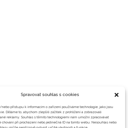
Spravovat souhlas s cookies
/nebo přístupu k informacím o zařízení používáme technologie, jako jsou
ie. Děláme to, abychom zlepšili zážitek z prohlížení a zobrazovali
vané reklamy. Souhlas s těmito technologiemi nám umožní zpracovávat
je chování při procházení nebo jedinečná ID na tomto webu. Nesouhlas nebo
hlasu může nepříznivě ovlivnit určité vlastnosti a funkce.