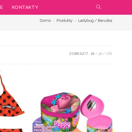
IE
KONTAKTY
PŘEPNOUT
Domů
>
Produkty
>
Ladybug / Beruška
VYHLEDÁVÁNÍ
NA
WEBU
ZOBRAZIT:
18
36
VŠE