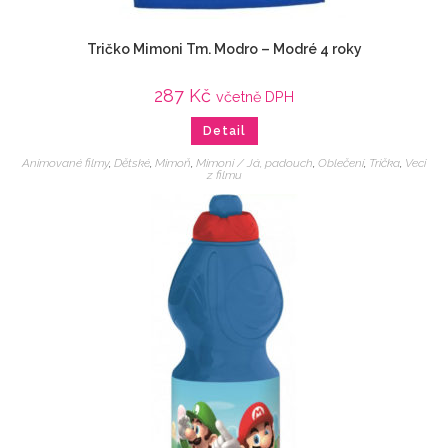
Tričko Mimoni Tm. Modro – Modré 4 roky
287
Kč
včetně DPH
Detail
Animované filmy
,
Dětské
,
Mimoň
,
Mimoni / Já, padouch
,
Oblečení
,
Trička
,
Veci
z filmu