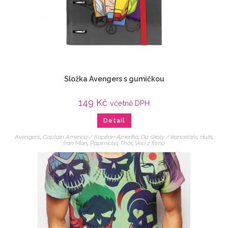
Složka Avengers s gumičkou
149
Kč
včetně DPH
Detail
Avengers
,
Captain America / Kapitán Amerika
,
Do školy / kanceláře
,
Hulk
,
Iron Man
,
Papírnictví
,
Thor
,
Veci z filmu