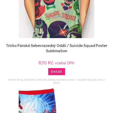
Tričko Pánské Sebevražedný Oddíl / Suicide Squad Poster
Sublimation
670
Kč
včetně DPH
Detail
Hrané filmy
,
Oblečení
,
Pánské
,
Sebevražedný oddíl / Suicide Squad
,
Veci z
filmu