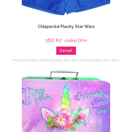
Chlapecké Plavky Star Wars
160
Kč
včetně DPH
Detail
Animované filmy
,
Dětské
,
plavky
,
Star Wars
,
Stormtrooper
,
Veci z filmu