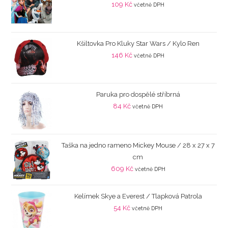
109
Kč
včetně DPH
Kšiltovka Pro Kluky Star Wars / Kylo Ren
146
Kč
včetně DPH
Paruka pro dospělé stříbrná
84
Kč
včetně DPH
Taška na jedno rameno Mickey Mouse / 28 x 27 x 7
cm
609
Kč
včetně DPH
Kelímek Skye a Everest / Tlapková Patrola
54
Kč
včetně DPH