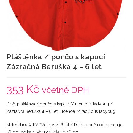
Pláštěnka / pončo s kapucí
Zázračná Beruška 4 – 6 let
353
Kč
včetně DPH
Dívčí pláštěnka / pončo s kapucí Miraculous ladybug /
Zázračná Beruška 4 – 6 let. Licence: Miraculous ladybug
Materiál100% PVCVelikost4-6 let / Délka ponča od ramen je
58 cm, délka rukávu od
krku
je 46 cm