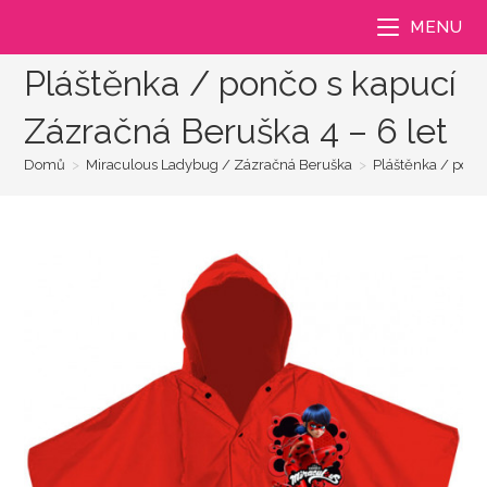
Přejít
MENU
k
obsahu
Pláštěnka / pončo s kapucí
Zázračná Beruška 4 – 6 let
Domů
>
Miraculous Ladybug / Zázračná Beruška
>
Pláštěnka / pončo