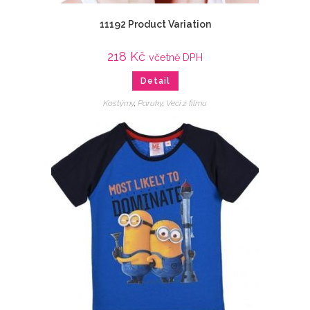
11192 Product Variation
218
Kč
včetně DPH
Detail
Kostýmy
,
Paruky
,
Veci z filmu