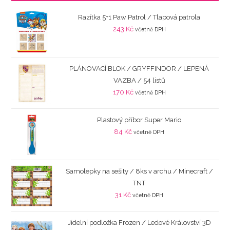
Razítka 5+1 Paw Patrol / Tlapová patrola
243
Kč
včetně DPH
PLÁNOVACÍ BLOK / GRYFFINDOR / LEPENÁ
VAZBA / 54 listů
170
Kč
včetně DPH
Plastový příbor Super Mario
84
Kč
včetně DPH
Samolepky na sešity / 8ks v archu / Minecraft /
TNT
31
Kč
včetně DPH
Jídelní podložka Frozen / Ledové Království 3D