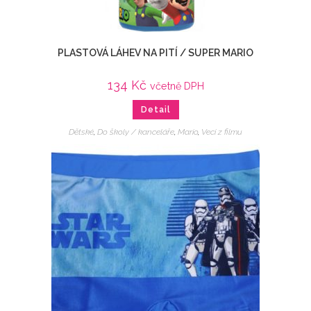
PLASTOVÁ LÁHEV NA PITÍ / SUPER MARIO
134
Kč
včetně DPH
Detail
Dětské
,
Do školy / kanceláře
,
Mario
,
Veci z filmu