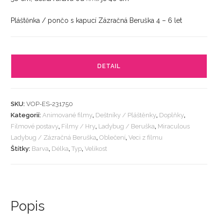
Pláštěnka / pončo s kapucí Zázračná Beruška 4 – 6 let
DETAIL
SKU:
VOP-ES-231750
Kategorií:
Animované filmy
,
Deštníky / Pláštěnky
,
Doplňky
,
Filmové postavy
,
Filmy / Hry
,
Ladybug / Beruška
,
Miraculous
Ladybug / Zázračná Beruška
,
Oblečení
,
Veci z filmu
Štítky:
Barva
,
Délka
,
Typ
,
Velikost
Popis