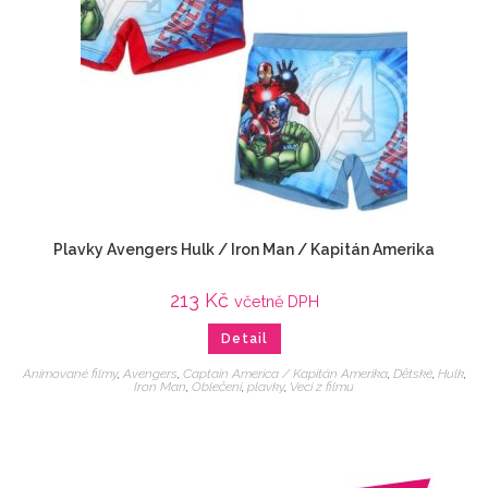
Plavky Avengers Hulk / Iron Man / Kapitán Amerika
213
Kč
včetně DPH
Detail
Animované filmy
,
Avengers
,
Captain America / Kapitán Amerika
,
Dětské
,
Hulk
,
Iron Man
,
Oblečení
,
plavky
,
Veci z filmu