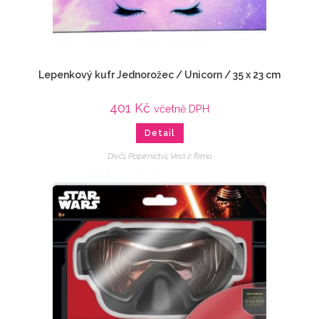
Lepenkový kufr Jednorožec / Unicorn / 35 x 23 cm
401
Kč
včetně DPH
Detail
Dívčí
,
Papírnictví
,
Veci z filmu