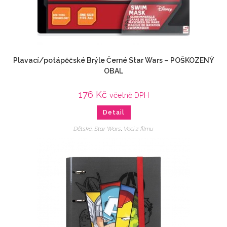
Plavací/potápěčské Brýle Černé Star Wars – POŠKOZENÝ
OBAL
176
Kč
včetně DPH
Detail
Dětské
,
Star Wars
,
Veci z filmu