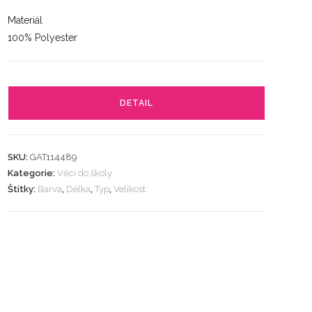
Materiál
100% Polyester
DETAIL
SKU:
GAT114489
Kategorie:
Věci do školy
Štítky:
Barva
,
Délka
,
Typ
,
Velikost