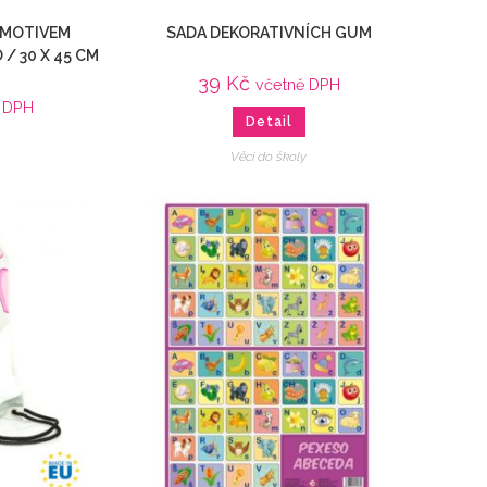
S MOTIVEM
SADA DEKORATIVNÍCH GUM
/ 30 X 45 CM
39
Kč
včetně DPH
ě DPH
Detail
Věci do školy