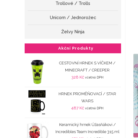
Trollové / Trolls
Unicorn / Jednorožec
Želvy Ninja
Akční Produkty
CESTOVNÍ HRNEK S VÍČKEM /
MINECRAFT / CREEPER
328
Kč
včetně DPH
HRNEK PROMĚŇOVACÍ / STAR
WARS
487
Kč
včetně DPH
Keramický hrnek Úžasňákovi /
Incredibles Team Incredible 315 ml