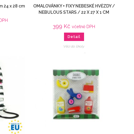
m 24 x 28 cm
OMALOVÁNKY + FIXY NEBESKÉ HVĚZDY /
NEBULOUS STARS / 22 X 27 X 1 CM
 DPH
399
Kč
včetně DPH
Detail
Věci do školy