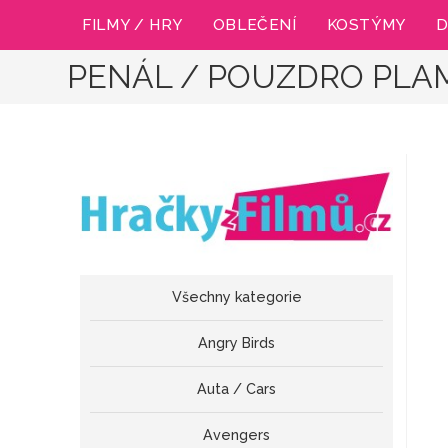
Přejít
FILMY / HRY
OBLEČENÍ
KOSTÝMY
D
k
obsahu
PENÁL / POUZDRO PLAM
Všechny kategorie
Angry Birds
Auta / Cars
Avengers