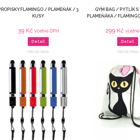
PROPISKY FLAMINGO / PLAMEŇÁK / 3
GYM BAG / PYTLÍK 
KUSY
PLAMEŇÁKA / FLAMINGO 
39
Kč
299
Kč
včetně DPH
včetn
Detail
Detail
Věci do školy
Věci do školy