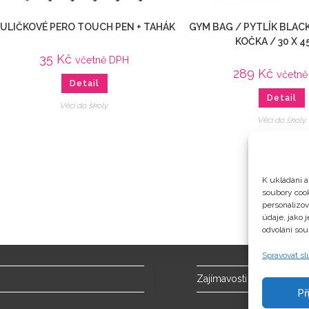
ULIČKOVÉ PERO TOUCH PEN + TAHÁK
GYM BAG / PYTLÍK BLAC
KOČKA / 30 X 4
35
Kč
včetně DPH
289
Kč
včetn
Detail
Detail
Věci do školy
Věci do školy
K ukládání a
soubory cook
personalizo
údaje, jako 
odvolání sou
Spravovat s
Zajímavosti
Př