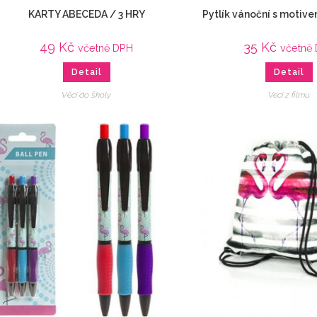
KARTY ABECEDA / 3 HRY
Pytlík vánoční s motive
49
Kč
35
Kč
včetně DPH
včetně
Detail
Detail
Věci do školy
Veci z filmu