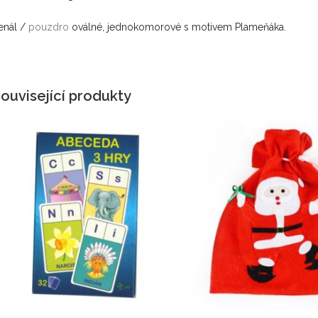
enál /
pouzdro
oválné, jednokomorové s motivem Plameňáka.
ouvisející produkty