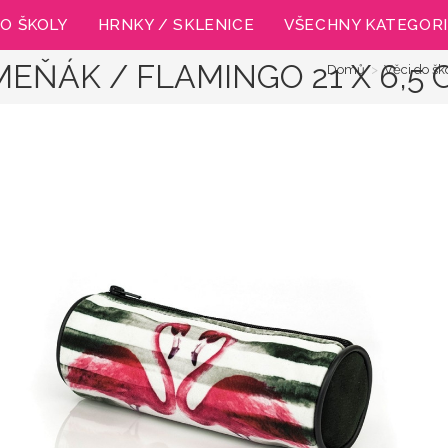
O ŠKOLY
HRNKY / SKLENICE
VŠECHNY KATEGOR
EŇÁK / FLAMINGO 21 X 6,5 
Domů
>
Věci do šk