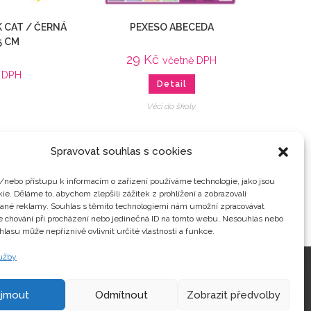
K CAT / ČERNÁ
PEXESO ABECEDA
5 CM
29
Kč
včetně DPH
ě DPH
Detail
Věci do školy
Spravovat souhlas s cookies
/nebo přístupu k informacím o zařízení používáme technologie, jako jsou
ie. Děláme to, abychom zlepšili zážitek z prohlížení a zobrazovali
vané reklamy. Souhlas s těmito technologiemi nám umožní zpracovávat
je chování při procházení nebo jedinečná ID na tomto webu. Nesouhlas nebo
hlasu může nepříznivě ovlivnit určité vlastnosti a funkce.
lužby
Kontakty
ijmout
Odmítnout
Zobrazit předvolby