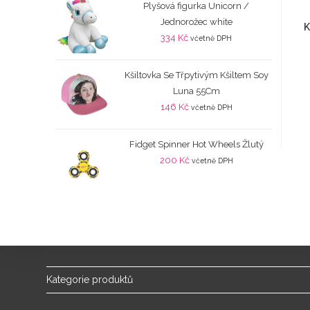
Plyšová figurka Unicorn /
Jednorožec white
K
334
Kč
včetně DPH
Kšiltovka Se Třpytivým Kšiltem Soy
Luna 55Cm
146
Kč
včetně DPH
Fidget Spinner Hot Wheels Žlutý
200
Kč
včetně DPH
Kategorie produktů