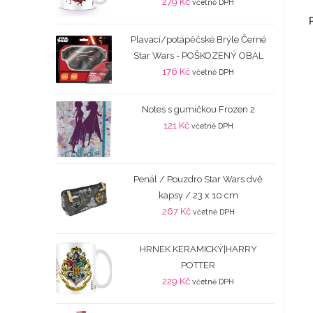
279
Kč
včetně DPH
Plavací/potápěčské Brýle Černé
Star Wars - POŠKOZENÝ OBAL
176
Kč
včetně DPH
Notes s gumičkou Frozen 2
121
Kč
včetně DPH
Penál / Pouzdro Star Wars dvě
kapsy / 23 x 10 cm
267
Kč
včetně DPH
HRNEK KERAMICKÝ|HARRY
POTTER
229
Kč
včetně DPH