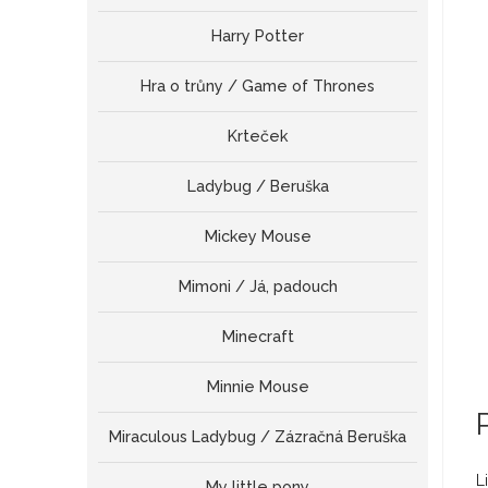
Harry Potter
Hra o trůny / Game of Thrones
Krteček
Ladybug / Beruška
Mickey Mouse
Mimoni / Já, padouch
Minecraft
Minnie Mouse
Miraculous Ladybug / Zázračná Beruška
L
My little pony