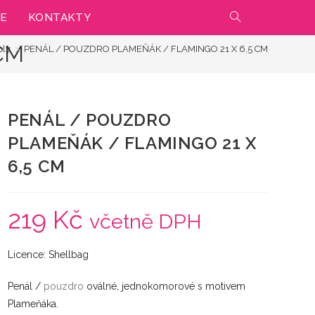
IE
KONTAKTY
PŘEPNOUT
CM
oly
>
PENÁL / POUZDRO PLAMEŇÁK / FLAMINGO 21 X 6,5 CM
VYHLEDÁVÁNÍ
NA
PENÁL / POUZDRO
WEBU
PLAMEŇÁK / FLAMINGO 21 X
6,5 CM
219
Kč
včetně DPH
Licence: Shellbag
Penál /
pouzdro
oválné, jednokomorové s motivem
Plameňáka.