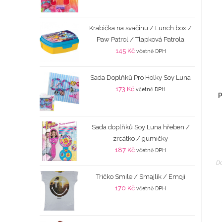
Krabička na svačinu / Lunch box /
Paw Patrol / Tlapková Patrola
145
Kč
včetně DPH
Sada Doplňků Pro Holky Soy Luna
173
Kč
včetně DPH
P
Sada doplňků Soy Luna hřeben /
zrcátko / gumičky
187
Kč
včetně DPH
Do
Tričko Smile / Smajlík / Emoji
170
Kč
včetně DPH