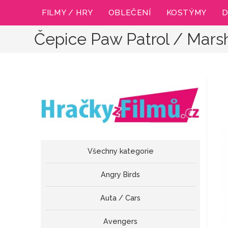
Přejít
FILMY / HRY
OBLEČENÍ
KOSTÝMY
D
k
obsahu
Čepice Paw Patrol / Mars
Všechny kategorie
Angry Birds
Auta / Cars
Avengers