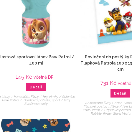
lastová sportovní láhev Paw Patrol /
Povlečení do postýlky 
400 ml
Tlapková Patrola 100 x 13
cm
145
Kč
včetně DPH
731
Kč
včetně
Detail
Detail
 školy / kanceláře
,
Filmy / Hry
,
Hrnky / Sklenice
,
Paw Patrol / Tlapková patrola
,
Sport / léto
,
Animované filmy
,
Chase
,
Domá
Svačinové sety
Filmové postavy
,
Filmy / Hry
,
L
Paw Patrol / Tlapková patrola
Rubble
,
Ryder
,
Skye
,
Veci z