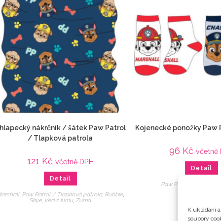
hlapecký nákrčník / šátek Paw Patrol
Kojenecké ponožky Paw P
/ Tlapková patrola
96
Kč
včetně
121
Kč
včetně DPH
Detail
Detail
Paw Patrol / Tlapková
arshall
,
Paw Patrol / Tlapková patrola
,
Rubble
,
Skye
,
Veci z filmu
,
Zuma
K ukládání a
soubory cook