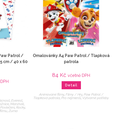
Paw Patrol /
Omalovánky A4 Paw Patrol / Tlapková
5 cm / 40 x 60
patrola
84
Kč
včetně DPH
 DPH
Detail
Animované filmy
,
Filmy / Hry
,
Paw Patrol /
Tlapková patrola
,
Pro nejmenší
,
Výtvarné potřeby
cnost
,
Everest
,
ožnice
,
Marshall
,
,
Povlečení
,
Rocky
,
 filmu
,
Zuma