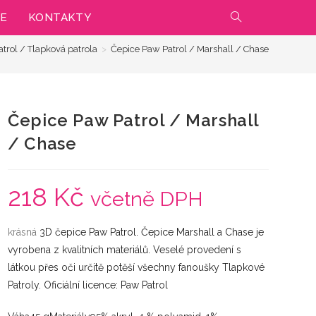
IE
KONTAKTY
PŘEPNOUT
trol / Tlapková patrola
>
Čepice Paw Patrol / Marshall / Chase
VYHLEDÁVÁNÍ
NA
Čepice Paw Patrol / Marshall
WEBU
/ Chase
218
Kč
včetně DPH
krásná
3D čepice Paw Patrol. Čepice Marshall a Chase je
vyrobena z kvalitních materiálů. Veselé provedení s
látkou přes oči určitě potěší všechny fanoušky Tlapkové
Patroly. Oficiální licence: Paw Patrol