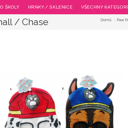
O ŠKOLY
HRNKY / SKLENICE
VŠECHNY KATEGOR
hall / Chase
Domů
>
Paw Pa