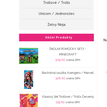
Trollové / Trolls
Unicorn / Jednorožec
Želvy Ninja
Akční Produkty
Ná
ŠKOLNÍ POMŮCKY SET7 -
MINECRAFT
309
Kč
včetně DPH
P
Bavlněná osuška Avengers / Marvel
328
Kč
včetně DPH
Vlasový Set Trollové / Trolls Červený
119
Kč
včetně DPH