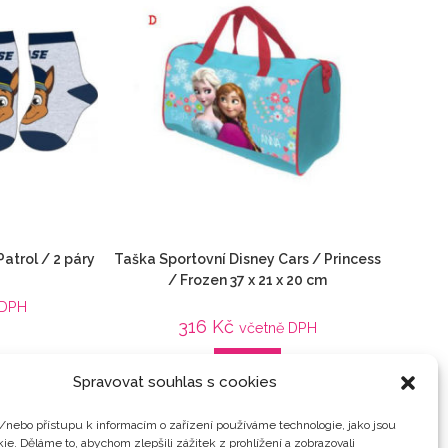
atrol / 2 páry
Taška Sportovní Disney Cars / Princess
/ Frozen 37 x 21 x 20 cm
 DPH
316
Kč
včetně DPH
Detail
 patrola
Spravovat souhlas s cookies
Animované filmy
,
Auta / Cars
,
Do školy / kanceláře
,
Filmy / Hry
,
Frozen / Ledové království
,
Minnie
Mouse
,
Paw Patrol / Tlapková patrola
,
Princess
,
/nebo přístupu k informacím o zařízení používáme technologie, jako jsou
Spiderman
ie. Děláme to, abychom zlepšili zážitek z prohlížení a zobrazovali