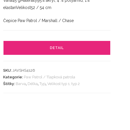
Váha45 gMateriály95% akryl, 4 % polyamid, 1%
elastanVelikost52 / 54 cm
Čepice Paw Patrol / Marshall / Chase
DETAIL
SKU:
JAVSHS4126
Kategorie:
Paw Patrol / Tlapková patrola
Štítky:
Barva
,
Délka
,
Typ
,
Velikost typ 1, typ 2