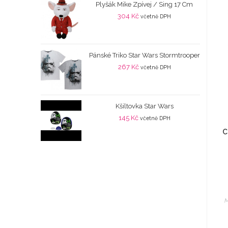
Plyšák Mike Zpívej / Sing 17 Cm
304
Kč
včetně DPH
Pánské Triko Star Wars Stormtrooper
267
Kč
včetně DPH
Kšiltovka Star Wars
145
Kč
včetně DPH
C
M