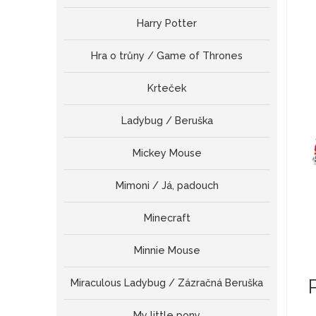
Harry Potter
Hra o trůny / Game of Thrones
Krteček
Ladybug / Beruška
Mickey Mouse
Mimoni / Já, padouch
Minecraft
Minnie Mouse
Miraculous Ladybug / Zázračná Beruška
My little pony