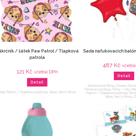
krčník / šátek Paw Patrol / Tlapková
Sada nafukovacích balón
patrola
487
Kč
včetn
121
Kč
včetně DPH
Detail
Detail
Animované filmy
,
Chase
,
Domá
Filmové postavy
,
Filmy / Hry
,
Ma
aw Patrol / Tlapková patrola
,
Skye
,
Veci z filmu
Patrol / Tlapková patrola
,
Roc
Skye
,
Veci z filmu
,