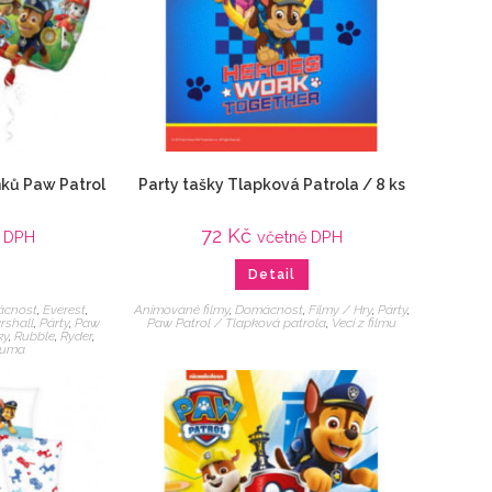
ků Paw Patrol
Party tašky Tlapková Patrola / 8 ks
72
Kč
ě DPH
včetně DPH
Detail
cnost
,
Everest
,
Animované filmy
,
Domácnost
,
Filmy / Hry
,
Párty
,
rshall
,
Párty
,
Paw
Paw Patrol / Tlapková patrola
,
Veci z filmu
ky
,
Rubble
,
Ryder
,
Zuma