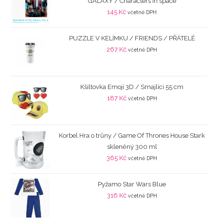
GALAXY / Characters in space
145
Kč
včetně DPH
PUZZLE V KELÍMKU / FRIENDS / PŘÁTELÉ
267
Kč
včetně DPH
Kšiltovka Emoji 3D / Smajlíci 55 cm
187
Kč
včetně DPH
Korbel Hra o trůny / Game Of Thrones House Stark
skleněný 300 ml
365
Kč
včetně DPH
Pyžamo Star Wars Blue
316
Kč
včetně DPH