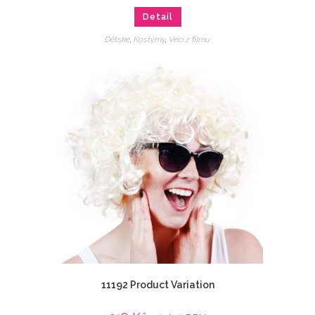
Detail
Dětské
,
Kostýmy
,
Veci z filmu
11192 Product Variation