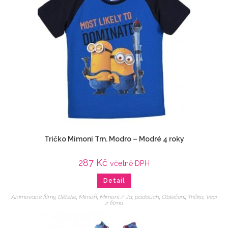
Tričko Mimoni Tm. Modro – Modré 4 roky
287
Kč
včetně DPH
Detail
Animované filmy
,
Dětské
,
Mimoň
,
Mimoni / Já, padouch
,
Oblečení
,
Trička
,
Veci
z filmu