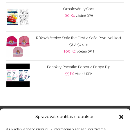
Omalovánky Cars
60
Kč
včetně DPH
Růžová čepice Sofia the First / Sofia První velikost
52 / 54 cm
106
Kč
včetně DPH
Ponožky Prasátko Peppa / Peppa Pig
55
Kč
včetně DPH
Spravovat souhlas s cookies
Kategorie produktů
K ukládání a/nebo přístupu k informacím o zařízení používáme