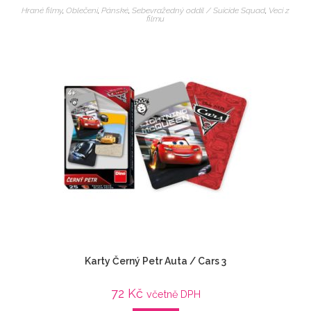
Hrané filmy
,
Oblečení
,
Pánské
,
Sebevražedný oddíl / Suicide Squad
,
Veci z
filmu
Karty Černý Petr Auta / Cars 3
72
Kč
včetně DPH