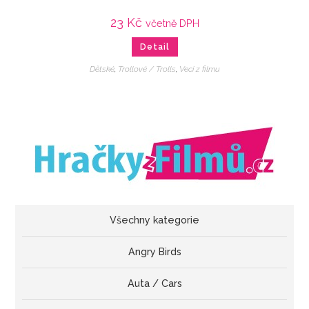
23
Kč
včetně DPH
Detail
Dětské
,
Trollové / Trolls
,
Veci z filmu
Všechny kategorie
Angry Birds
Auta / Cars