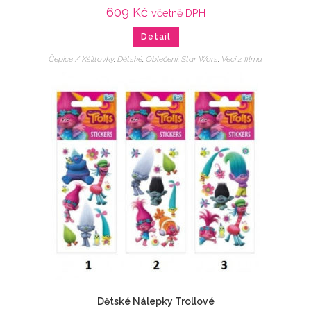
609
Kč
včetně DPH
Detail
Čepice / Kšiltovky
,
Dětské
,
Oblečení
,
Star Wars
,
Veci z filmu
Dětské Nálepky Trollové