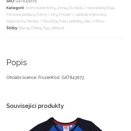
SKU:
GAT843673
Kategorií:
Animované filmy
,
Anna
,
Do školy / kanceláře
,
Elsa
,
Filmové postavy
,
Filmy / Hry
,
Frozen / Ledové království
,
Papírnictví
,
Penály / Pouzdra
,
Psací potřeby
,
Veci z filmu
Štítky:
Barva
,
Délka
,
Typ
,
Velikost
Popis
Oficiální licence: FrozenKód: GAT843673
Související produkty