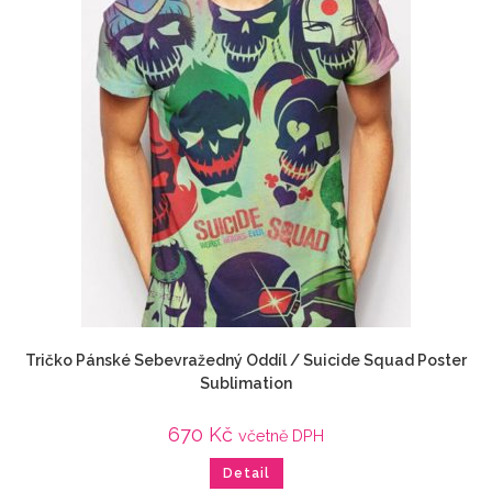
Tričko Pánské Sebevražedný Oddíl / Suicide Squad Poster
Sublimation
670
Kč
včetně DPH
Detail