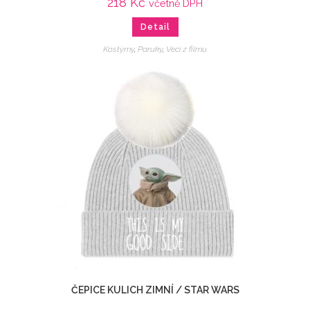
218
Kč
včetně DPH
Detail
Kostýmy
,
Paruky
,
Veci z filmu
ČEPICE KULICH ZIMNÍ / STAR WARS