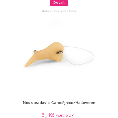
Detail
Auta / Cars
,
Veci z filmu
Nos s bradavicí Čarodějnice/Halloween
69
Kč
včetně DPH