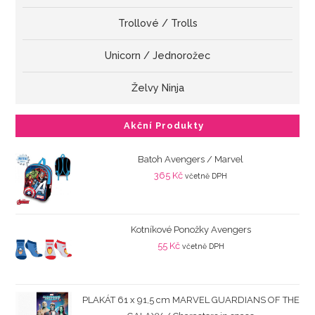
Trollové / Trolls
Unicorn / Jednorožec
Želvy Ninja
Akční Produkty
Batoh Avengers / Marvel
365
Kč
včetně DPH
Kotníkové Ponožky Avengers
55
Kč
včetně DPH
PLAKÁT 61 x 91,5 cm MARVEL GUARDIANS OF THE