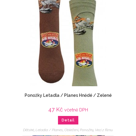
Ponožky Letadla / Planes Hnědé / Zelené
47
Kč
včetně DPH
Detail
Dětské
,
Letadla / Planes
,
Oblečení
,
Ponožky
,
Veci z filmu