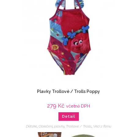
Plavky Trollové / Trolls Poppy
279
Kč
včetně DPH
Detail
Dětské
,
Oblečení
,
plavky
,
Trollové / Trolls
,
Veci z filmu