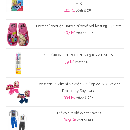
MIX
121
Kč
včetně DPH
Domácí papuče Barbie růžové velikost 29 - 34 cm
267
Kč
včetně DPH
KULIČKOVÉ PERO BREAK 3 KS V BALENÍ
39
Kč
včetně DPH
Podzimní / Zimní Nákrčník / Čepice A Rukavice
Pro Holky Soy Luna
334
Kč
včetně DPH
Tričko a tepláky Star Wars
609
Kč
včetně DPH