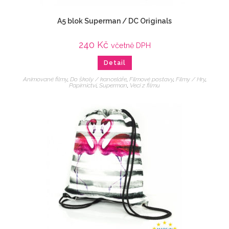
A5 blok Superman / DC Originals
240
Kč
včetně DPH
Detail
Animované filmy
,
Do školy / kanceláře
,
Filmové postavy
,
Filmy / Hry
,
Papírnictví
,
Superman
,
Veci z filmu