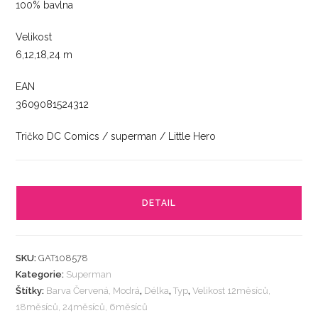
100% bavlna
Velikost
6,12,18,24 m
EAN
3609081524312
Tričko DC Comics / superman / Little Hero
DETAIL
SKU:
GAT108578
Kategorie:
Superman
Štítky:
Barva Červená, Modrá
,
Délka
,
Typ
,
Velikost 12měsíců,
18měsíců, 24měsíců, 6měsíců