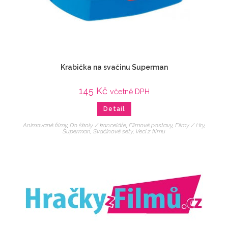
Krabička na svačinu Superman
145
Kč
včetně DPH
Detail
Animované filmy
,
Do školy / kanceláře
,
Filmové postavy
,
Filmy / Hry
,
Superman
,
Svačinové sety
,
Veci z filmu