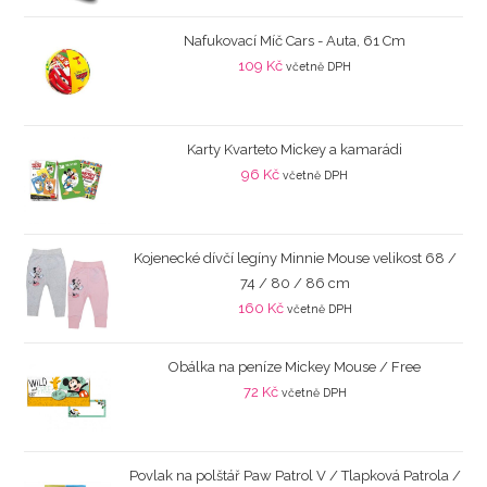
Nafukovací Míč Cars - Auta, 61 Cm
109
Kč
včetně DPH
Karty Kvarteto Mickey a kamarádi
96
Kč
včetně DPH
Kojenecké dívčí legíny Minnie Mouse velikost 68 /
74 / 80 / 86 cm
160
Kč
včetně DPH
Obálka na peníze Mickey Mouse / Free
72
Kč
včetně DPH
Povlak na polštář Paw Patrol V / Tlapková Patrola /