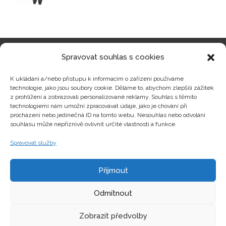
Spravovat souhlas s cookies
Kategorie produktů
K ukládání a/nebo přístupu k informacím o zařízení používáme
technologie, jako jsou soubory cookie. Děláme to, abychom zlepšili zážitek
z prohlížení a zobrazovali personalizované reklamy. Souhlas s těmito
technologiemi nám umožní zpracovávat údaje, jako je chování při
procházení nebo jedinečná ID na tomto webu. Nesouhlas nebo odvolání
Zajímavosti
souhlasu může nepříznivě ovlivnit určité vlastnosti a funkce.
Spravovat služby
Kontakty
Přijmout
Odmítnout
Zobrazit předvolby
Copyright © hrackyzfilmu.cz Všechna práva vyhrazena.