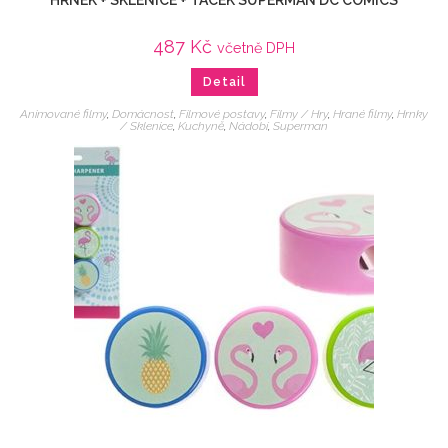
HRNEK + SKLENICE + TÁCEK SUPERMAN DC COMICS
487
Kč
včetně DPH
Detail
Animované filmy
,
Domácnost
,
Filmové postavy
,
Filmy / Hry
,
Hrané filmy
,
Hrnky
/ Sklenice
,
Kuchyně
,
Nádobí
,
Superman