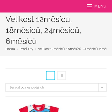
Přejít
MENU
k
obsahu
Velikost 12měsíců,
18měsíců, 24měsíců,
6měsíců
Domů
>
Produkty
>
Velikost 12měsíců, 18měsíců, 24měsíců, 6měsíc
Seřadit od nejnovějších