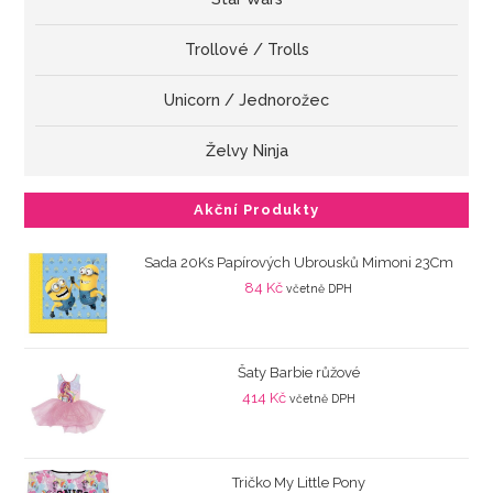
Trollové / Trolls
Unicorn / Jednorožec
Želvy Ninja
Akční Produkty
Sada 20Ks Papírových Ubrousků Mimoni 23Cm
84
Kč
včetně DPH
Šaty Barbie růžové
414
Kč
včetně DPH
Tričko My Little Pony