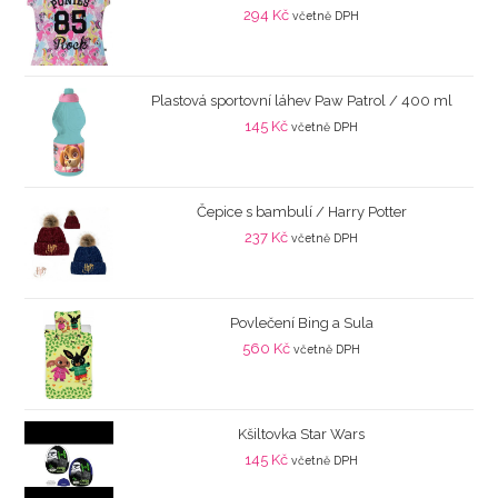
294
Kč
včetně DPH
Plastová sportovní láhev Paw Patrol / 400 ml
145
Kč
včetně DPH
Čepice s bambulí / Harry Potter
237
Kč
včetně DPH
Povlečení Bing a Sula
560
Kč
včetně DPH
Kšiltovka Star Wars
145
Kč
včetně DPH