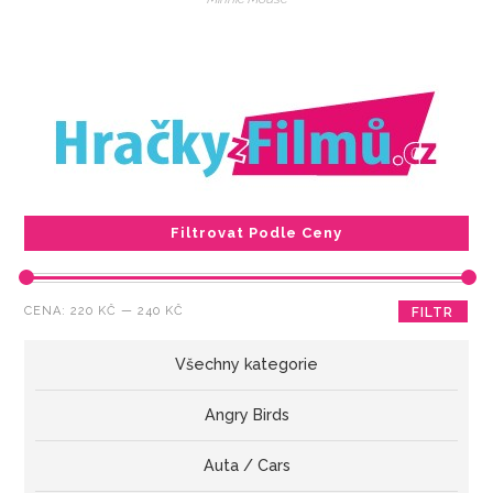
Filtrovat Podle Ceny
Minimální
Maximální
CENA:
220 KČ
—
240 KČ
FILTR
cena
cena
Všechny kategorie
Angry Birds
Auta / Cars