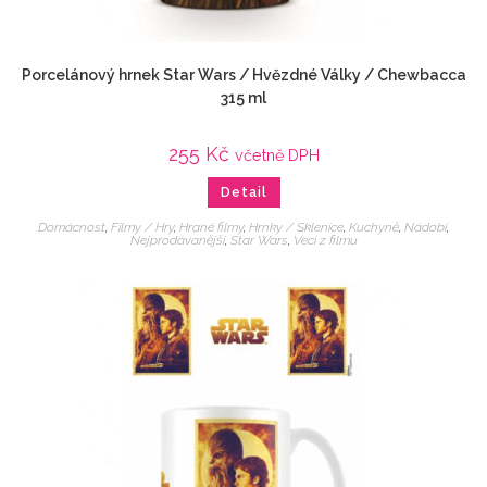
Porcelánový hrnek Star Wars / Hvězdné Války / Chewbacca
315 ml
255
Kč
včetně DPH
Detail
Domácnost
,
Filmy / Hry
,
Hrané filmy
,
Hrnky / Sklenice
,
Kuchyně
,
Nádobí
,
Nejprodávanější
,
Star Wars
,
Veci z filmu