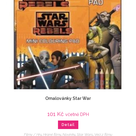
Omalovánky Star War
101
Kč
včetně DPH
Detail
Filmy / Hry
,
Hrané filmy
,
Novinky
,
Star Wars
,
Veci z filmu