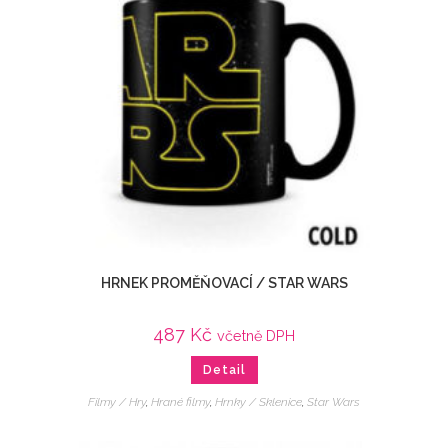
HRNEK PROMĚŇOVACÍ / STAR WARS
487
Kč
včetně DPH
Detail
Filmy / Hry
,
Hrané filmy
,
Hrnky / Sklenice
,
Star Wars