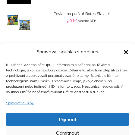
Povlak na polštář Bořek Stavitel
96
Kč
včetně DPH
Spravovat souhlas s cookies
K ukládání a/nebo přístupu k informacím o zařízení používáme
technologie, jako jsou soubory cookie. Děláme to, abychom zlepšili zážitek
Kategorie produktů
z prohlížení a zobrazovali personalizované reklamy. Souhlas s těmito
technologiemi nám umožní zpracovávat údaje, jako je chování při
procházení nebo jedinečná ID na tomto webu. Nesouhlas nebo odvolání
souhlasu může nepříznivě ovlivnit určité vlastnosti a funkce.
Zajímavosti
Spravovat služby
Přijmout
Kontakty
Odmítnout