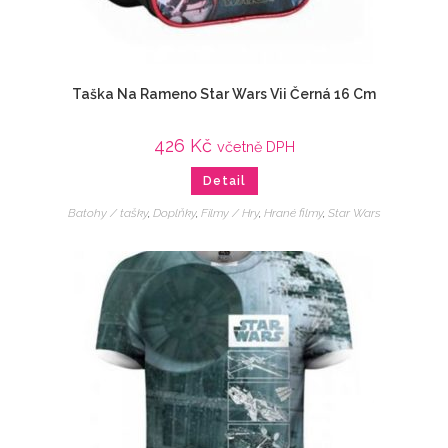
Taška Na Rameno Star Wars Vii Černá 16 Cm
426
Kč
včetně DPH
Detail
Batohy / tašky
,
Doplňky
,
Filmy / Hry
,
Hrané filmy
,
Star Wars