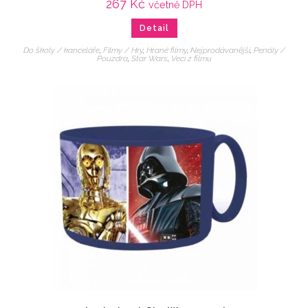
267
Kč
včetně DPH
Detail
Do školy / kanceláře
,
Filmy / Hry
,
Hrané filmy
,
Nejprodávanější
,
Penály /
Pouzdra
,
Star Wars
,
Veci z filmu