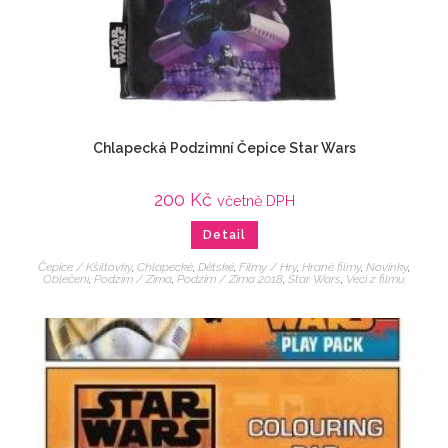
Chlapecká Podzimní Čepice Star Wars
200
Kč
včetně DPH
Detail
Čepice / Kšiltovky
,
Chlapecké
,
Dětské
,
Filmy / Hry
,
Hrané filmy
,
Novinky
,
Oblečení
,
Podzim / Zima
,
Podzim / Zima 2018
,
Star Wars
,
Veci z filmu