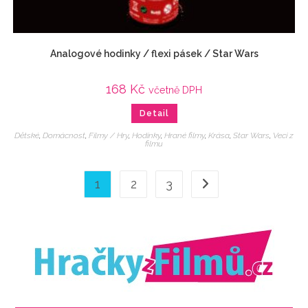
Analogové hodinky / flexi pásek / Star Wars
168
Kč
včetně DPH
Detail
Dětské
,
Domácnost
,
Filmy / Hry
,
Hodinky
,
Hrané filmy
,
Krása
,
Star Wars
,
Veci z
filmu
1
2
3