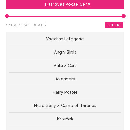
Filtrovat Podle Ceny
Minimální
Maximální
CENA:
40 KČ
—
610 KČ
FILTR
cena
cena
Všechny kategorie
Angry Birds
Auta / Cars
Avengers
Harry Potter
Hra o trůny / Game of Thrones
Krteček