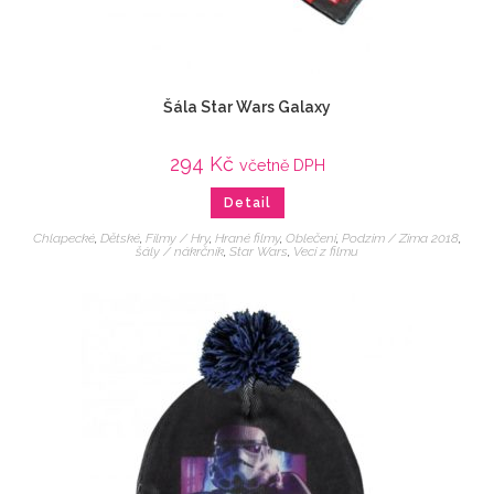
Šála Star Wars Galaxy
294
Kč
včetně DPH
Detail
Chlapecké
,
Dětské
,
Filmy / Hry
,
Hrané filmy
,
Oblečení
,
Podzim / Zima 2018
,
šály / nákrčník
,
Star Wars
,
Veci z filmu