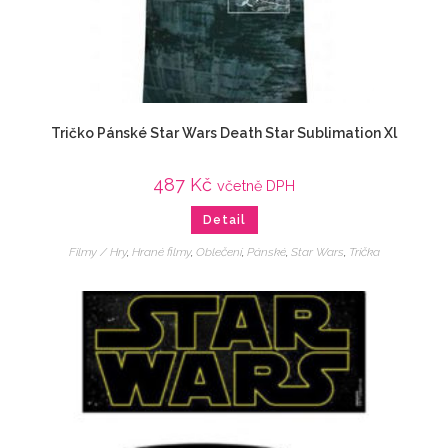
Tričko Pánské Star Wars Death Star Sublimation Xl
487
Kč
včetně DPH
Detail
Filmy / Hry
,
Hrané filmy
,
Oblečení
,
Pánské
,
Star Wars
,
Trička