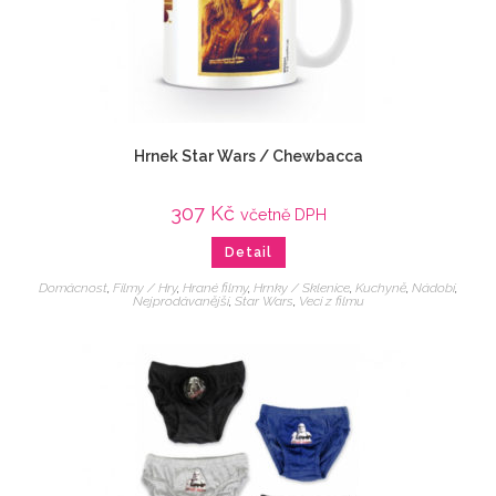
Hrnek Star Wars / Chewbacca
307
Kč
včetně DPH
Detail
Domácnost
,
Filmy / Hry
,
Hrané filmy
,
Hrnky / Sklenice
,
Kuchyně
,
Nádobí
,
Nejprodávanější
,
Star Wars
,
Veci z filmu