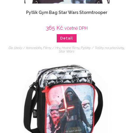
Pytlík Gym Bag Star Wars Stormtrooper
365
Kč
včetně DPH
Detail
Do školy / kanceláře
,
Filmy / Hry
,
Hrané filmy
,
Pytlíky / Tašky na přezůvky
,
Star Wars