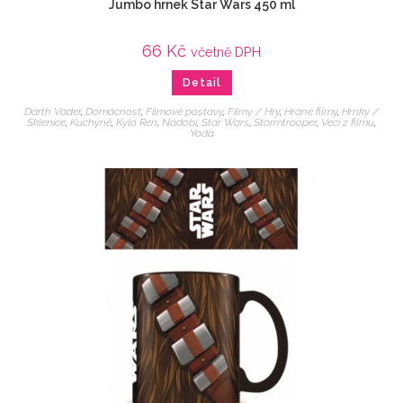
Jumbo hrnek Star Wars 450 ml
66
Kč
včetně DPH
Detail
Darth Vader
,
Domácnost
,
Filmové postavy
,
Filmy / Hry
,
Hrané filmy
,
Hrnky /
Sklenice
,
Kuchyně
,
Kylo Ren
,
Nádobí
,
Star Wars
,
Stormtrooper
,
Veci z filmu
,
Yoda