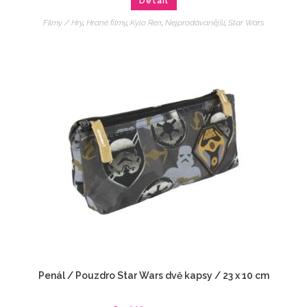
Detail
Filmy / Hry
,
Hrané filmy
,
Kylo Ren
,
Nejprodávanější
,
Star Wars
Penál / Pouzdro Star Wars dvě kapsy / 23 x 10 cm