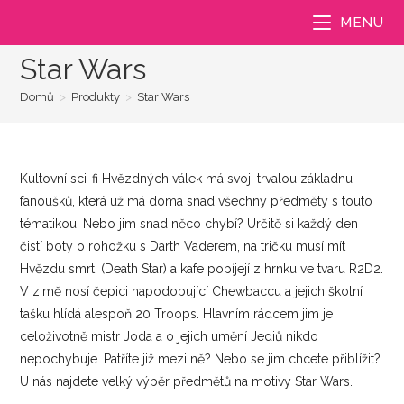
Přejít
MENU
k
obsahu
Star Wars
Domů
>
Produkty
>
Star Wars
Kultovní sci-fi Hvězdných válek má svoji trvalou základnu
fanoušků, která už má doma snad všechny předměty s touto
tématikou. Nebo jim snad něco chybí? Určitě si každý den
čistí boty o rohožku s Darth Vaderem, na tričku musí mít
Hvězdu smrti (Death Star) a kafe popíjejí z hrnku ve tvaru R2D2.
V zimě nosí čepici napodobující Chewbaccu a jejich školní
tašku hlídá alespoň 20 Troops. Hlavním rádcem jim je
celoživotně mistr Joda a o jejich umění Jediů nikdo
nepochybuje. Patříte již mezi ně? Nebo se jim chcete přiblížit?
U nás najdete velký výběr předmětů na motivy Star Wars.