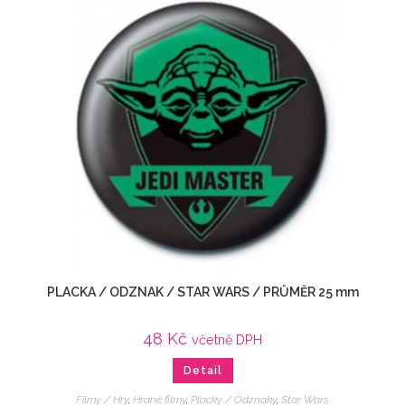
PLACKA / ODZNAK / STAR WARS / PRŮMĚR 25 mm
48
Kč
včetně DPH
Detail
Filmy / Hry
,
Hrané filmy
,
Placky / Odznaky
,
Star Wars