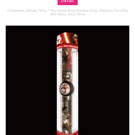
Detail
Chlapecké
,
Dětské
,
Filmy / Hry
,
Hrané filmy
,
Kolekce 2019
,
Oblečení
,
Ponožky
,
Star Wars
,
Veci z filmu