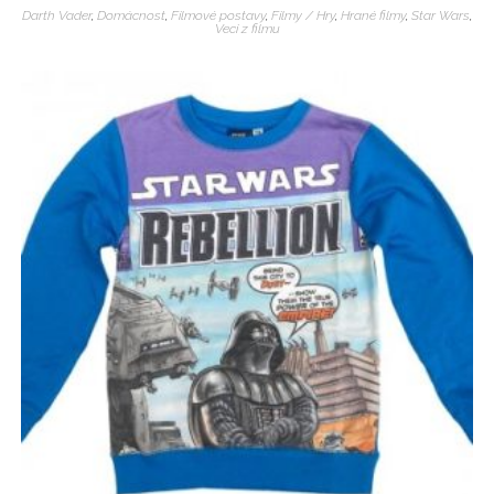
Darth Vader
,
Domácnost
,
Filmové postavy
,
Filmy / Hry
,
Hrané filmy
,
Star Wars
,
Veci z filmu