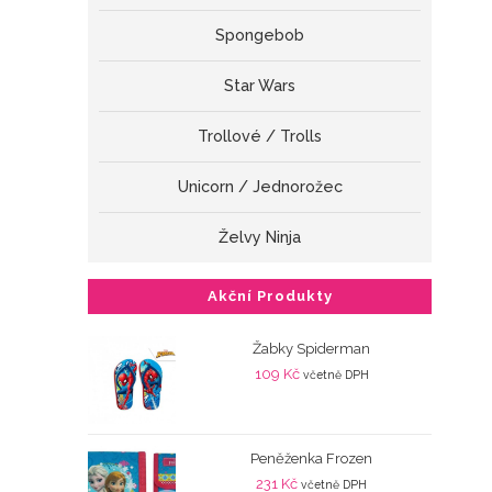
Spongebob
Star Wars
Trollové / Trolls
Unicorn / Jednorožec
Želvy Ninja
Akční Produkty
Žabky Spiderman
109
Kč
včetně DPH
Peněženka Frozen
231
Kč
včetně DPH