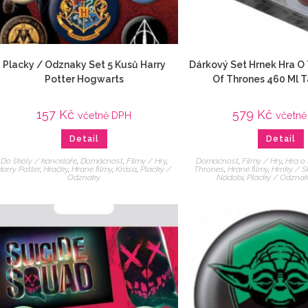
Placky / Odznaky Set 5 Kusů Harry
Dárkový Set Hrnek Hra O
Potter Hogwarts
Of Thrones 460 Ml 
157
Kč
579
Kč
včetně DPH
včetn
Detail
Detail
Do školy / kanceláře
,
Domácnost
,
Filmy / Hry
,
Domácnost
,
Filmy / Hry
,
Hra o
Harry Potter
,
Hračky
,
Hrané filmy
,
Krása
,
Placky /
Thrones
,
Hrané filmy
,
Hrnky / S
Odznaky
Nádobí
,
Placky / Odzna