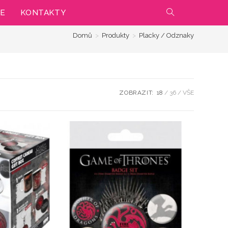
IE
KONTAKTY
PŘEPNOUT
Domů
>
Produkty
>
Placky / Odznaky
VYHLEDÁVÁNÍ
NA
WEBU
ZOBRAZIT:
18
36
VŠE