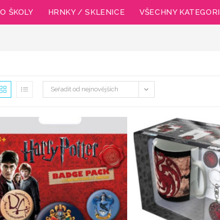
O ŠKOLY
HRNKY / SKLENICE
VŠECHNY KATEGOR
Seřadit od nejnovějších