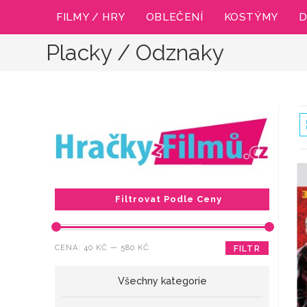
Přejít
FILMY / HRY
OBLEČENÍ
KOSTÝMY
D
k
obsahu
Placky / Odznaky
Filtrovat Podle Ceny
Minimální
Maximální
CENA:
40 KČ
—
580 KČ
FILTR
cena
cena
Všechny kategorie