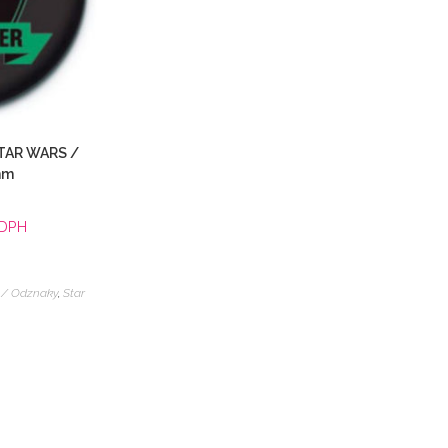
TAR WARS /
mm
 DPH
 / Odznaky
,
Star