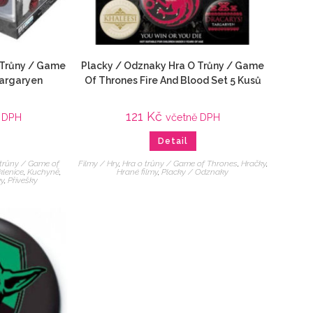
 Trůny / Game
Placky / Odznaky Hra O Trůny / Game
Targaryen
Of Thrones Fire And Blood Set 5 Kusů
121
Kč
ě DPH
včetně DPH
Detail
 trůny / Game of
Filmy / Hry
,
Hra o trůny / Game of Thrones
,
Hračky
,
klenice
,
Kuchyně
,
Hrané filmy
,
Placky / Odznaky
ky
,
Přívešky