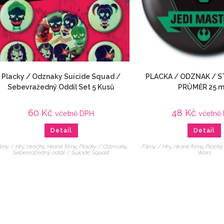
Placky / Odznaky Suicide Squad /
PLACKA / ODZNAK / S
Sebevražedný Oddíl Set 5 Kusů
PRŮMĚR 25 
60
Kč
48
Kč
včetně DPH
včetně
Detail
Detail
ilmy / Hry
,
Hračky
,
Hrané filmy
,
Placky / Odznaky
,
Filmy / Hry
,
Hrané filmy
,
Placky
Sebevražedný oddíl / Suicide Squad
Wars