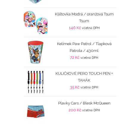
Kšiltovka Modrá / oranžová Tsum
Tsum
146
Kč
včetně DPH
Kelímek Paw Patrol / Tlapková
Patrola / 430ml
72
Kč
včetně DPH
KULIČKOVÉ PERO TOUCH PEN +
TAHÁK
35
Kč
včetně DPH
Plavky Cars / Blesk McQueen
200
Kč
včetně DPH