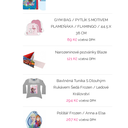
GYM BAG / PYTLÍK S MOTIVEM
PLAMEŇÁKA / FLAMINGO / 44,5 X
38 CM
89
Kč
včetně DPH
Narozeninové pozvánky Blaze
121
Kč
včetně DPH
Bavlněná Tunika S Dlouhým
Rukávem Šedá Frozen / Ledové
Království
294
Kč
včetně DPH
Polštář Frozen / Anna a Elsa
267
Kč
včetně DPH