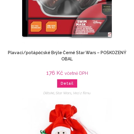
Plavací/potápěčské Brýle Černé Star Wars – POŠKOZENÝ
OBAL
176
Kč
včetně DPH
Detail
Dětské
,
Star Wars
,
Veci z filmu