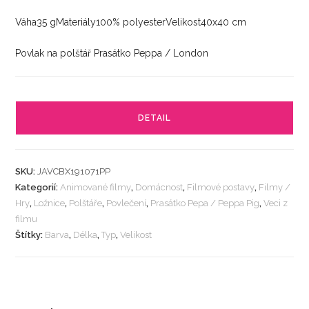
Váha35 gMateriály100% polyesterVelikost40x40 cm
Povlak na polštář Prasátko Peppa / London
DETAIL
SKU:
JAVCBX191071PP
Kategorií:
Animované filmy
,
Domácnost
,
Filmové postavy
,
Filmy /
Hry
,
Ložnice
,
Polštáře
,
Povlečení
,
Prasátko Pepa / Peppa Pig
,
Veci z
filmu
Štítky:
Barva
,
Délka
,
Typ
,
Velikost