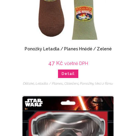
Ponožky Letadla / Planes Hnědé / Zelené
47
Kč
včetně DPH
Detail
Dětské
,
Letadla / Planes
,
Oblečení
,
Ponožky
,
Veci z filmu