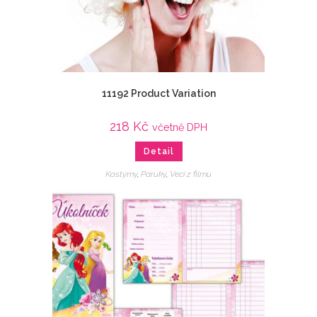
11192 Product Variation
218
Kč
včetně DPH
Detail
Kostýmy
,
Paruky
,
Veci z filmu