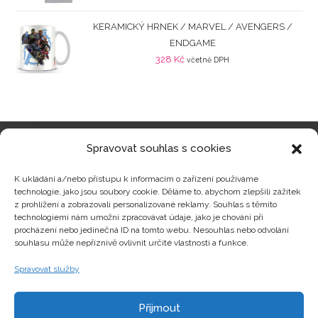
KERAMICKÝ HRNEK / MARVEL / AVENGERS /
ENDGAME
328
Kč
včetně DPH
Spravovat souhlas s cookies
Kategorie produktů
K ukládání a/nebo přístupu k informacím o zařízení používáme
technologie, jako jsou soubory cookie. Děláme to, abychom zlepšili zážitek
z prohlížení a zobrazovali personalizované reklamy. Souhlas s těmito
technologiemi nám umožní zpracovávat údaje, jako je chování při
procházení nebo jedinečná ID na tomto webu. Nesouhlas nebo odvolání
Zajímavosti
souhlasu může nepříznivě ovlivnit určité vlastnosti a funkce.
Spravovat služby
Kontakty
Přijmout