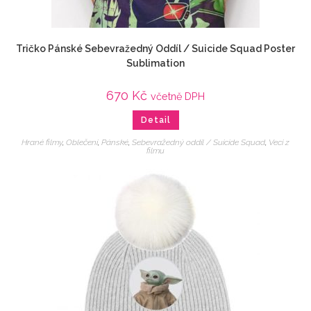
Tričko Pánské Sebevražedný Oddíl / Suicide Squad Poster
Sublimation
670
Kč
včetně DPH
Detail
Hrané filmy
,
Oblečení
,
Pánské
,
Sebevražedný oddíl / Suicide Squad
,
Veci z
filmu