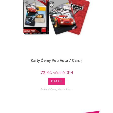
Karty Černý Petr Auta / Cars 3
72
Kč
včetně DPH
Detail
Auta / Cars
,
Veci z filmu