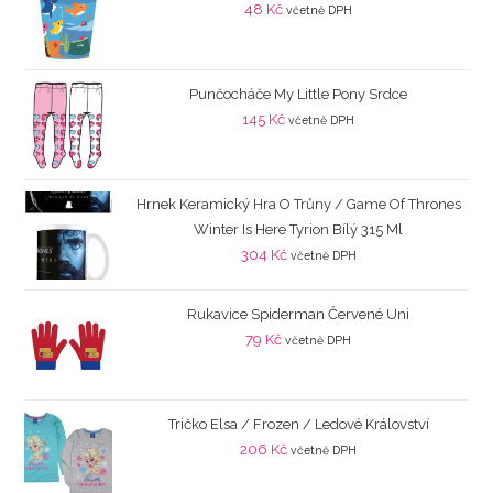
48
Kč
včetně DPH
Punčocháče My Little Pony Srdce
145
Kč
včetně DPH
Hrnek Keramický Hra O Trůny / Game Of Thrones
Winter Is Here Tyrion Bílý 315 Ml
304
Kč
včetně DPH
Rukavice Spiderman Červené Uni
79
Kč
včetně DPH
Tričko Elsa / Frozen / Ledové Království
206
Kč
včetně DPH