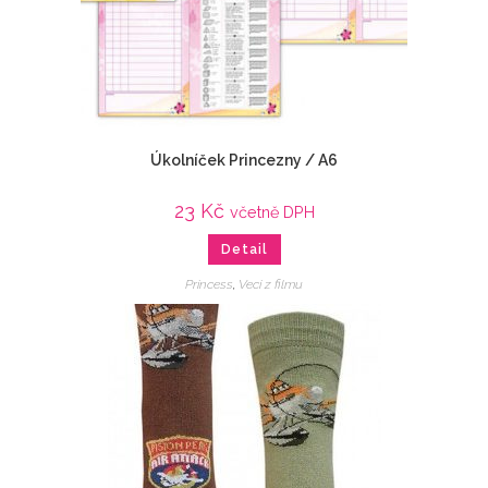
Úkolníček Princezny / A6
23
Kč
včetně DPH
Detail
Princess
,
Veci z filmu