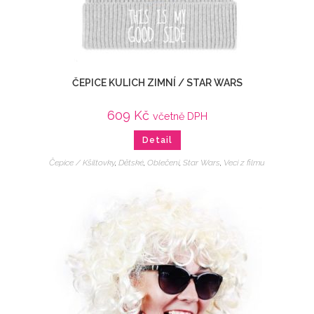
ČEPICE KULICH ZIMNÍ / STAR WARS
609
Kč
včetně DPH
Detail
Čepice / Kšiltovky
,
Dětské
,
Oblečení
,
Star Wars
,
Veci z filmu