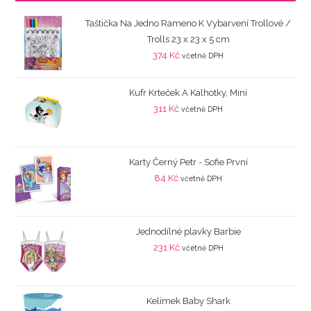
Taštička Na Jedno Rameno K Vybarvení Trollové /
Trolls 23 x 23 x 5 cm
374
Kč
včetně DPH
Kufr Krteček A Kalhotky, Mini
311
Kč
včetně DPH
Karty Černý Petr - Sofie První
84
Kč
včetně DPH
Jednodílné plavky Barbie
231
Kč
včetně DPH
Kelímek Baby Shark