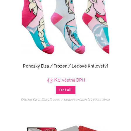
Ponožky Elsa / Frozen / Ledové Království
43
Kč
včetně DPH
Detail
Dětské
,
Dívčí
,
Elsa
,
Frozen / Ledové království
,
Veci z filmu