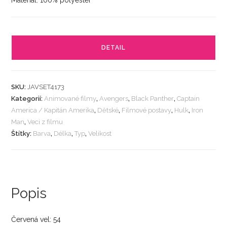
Materiál: 100% polyester
DETAIL
SKU:
JAVSET4173
Kategorií:
Animované filmy
,
Avengers
,
Black Panther
,
Captain
America / Kapitán Amerika
,
Dětské
,
Filmové postavy
,
Hulk
,
Iron
Man
,
Veci z filmu
Štítky:
Barva
,
Délka
,
Typ
,
Velikost
Popis
Červená vel: 54