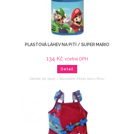
PLASTOVÁ LÁHEV NA PITÍ / SUPER MARIO
134
Kč
včetně DPH
Detail
Dětské
,
Do školy / kanceláře
,
Mario
,
Veci z filmu