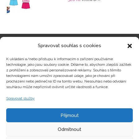
Spravovat souhlas s cookies
Kategorie produktů
K ukládání a/nebo přístupu k informacím o zařízení používáme
technologie, jako jsou soubory cookie. Děláme to, abychom zlepšili zážitek
z prohlížení a zobrazovali personalizované reklamy. Souhlas s těmito
technologiemi nám umožní zpracovávat údaje, jako je chování při
procházení nebo jedinečná ID na tomto webu. Nesouhlas nebo odvolání
Zajímavosti
souhlasu může nepříznivě ovlivnit určité vlastnosti a funkce.
Spravovat služby
Kontakty
Přijmout
Odmítnout