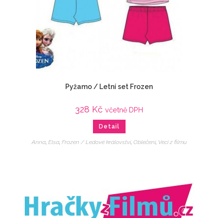
Pyžamo / Letní set Frozen
328
Kč
včetně DPH
Detail
Anna
,
Elsa
,
Frozen / Ledové království
,
Oblečení
,
Veci z filmu