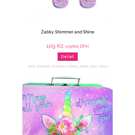
Žabky Shimmer and Shine
109
Kč
včetně DPH
Detail
Dívčí
,
Shimmer
,
Shimmer a Shine
,
Shine
,
Veci z filmu