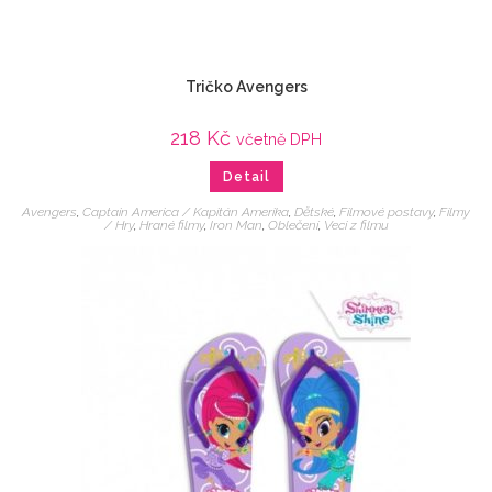
Tričko Avengers
218
Kč
včetně DPH
Detail
Avengers
,
Captain America / Kapitán Amerika
,
Dětské
,
Filmové postavy
,
Filmy
/ Hry
,
Hrané filmy
,
Iron Man
,
Oblečení
,
Veci z filmu