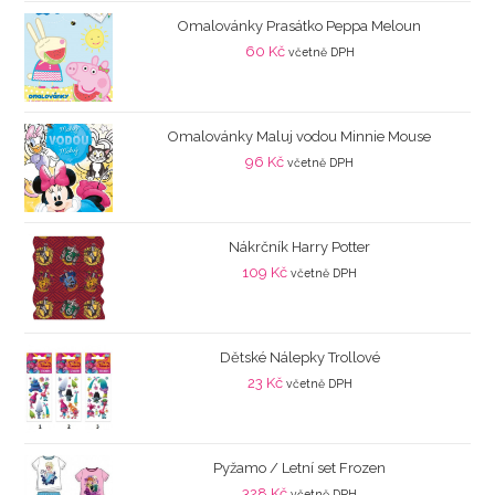
Omalovánky Prasátko Peppa Meloun
60
Kč
včetně DPH
Omalovánky Maluj vodou Minnie Mouse
96
Kč
včetně DPH
Nákrčník Harry Potter
109
Kč
včetně DPH
Dětské Nálepky Trollové
23
Kč
včetně DPH
Pyžamo / Letní set Frozen
328
Kč
včetně DPH