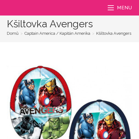
Přejít
MENU
k
obsahu
Kšiltovka Avengers
Domů
>
Captain America / Kapitán Amerika
>
Kšiltovka Avengers