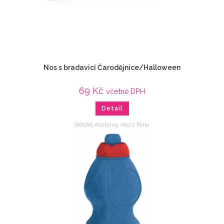
Nos s bradavicí Čarodějnice/Halloween
69
Kč
včetně DPH
Detail
Dětské
,
Kostýmy
,
Veci z filmu