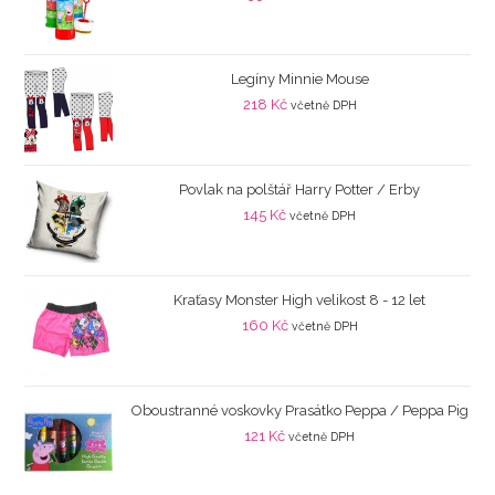
Legíny Minnie Mouse
218
Kč
včetně DPH
Povlak na polštář Harry Potter / Erby
145
Kč
včetně DPH
Kraťasy Monster High velikost 8 - 12 let
160
Kč
včetně DPH
Oboustranné voskovky Prasátko Peppa / Peppa Pig
121
Kč
včetně DPH