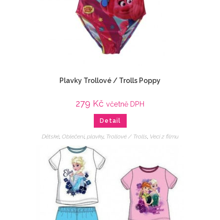
Plavky Trollové / Trolls Poppy
279
Kč
včetně DPH
Detail
Dětské
,
Oblečení
,
plavky
,
Trollové / Trolls
,
Veci z filmu