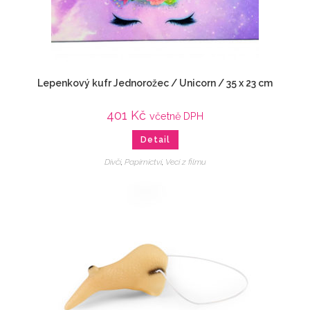
Lepenkový kufr Jednorožec / Unicorn / 35 x 23 cm
401
Kč
včetně DPH
Detail
Dívčí
,
Papírnictví
,
Veci z filmu