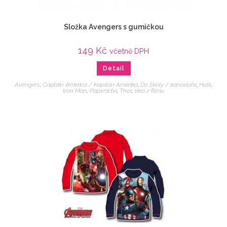
Složka Avengers s gumičkou
149
Kč
včetně DPH
Detail
Avengers
,
Captain America / Kapitán Amerika
,
Do školy / kanceláře
,
Hulk
,
Iron Man
,
Papírnictví
,
Thor
,
Veci z filmu