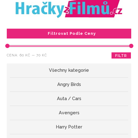
Filtrovat Podle Ceny
Minimální
Maximální
CENA:
60 KČ
—
70 KČ
FILTR
cena
cena
Všechny kategorie
Angry Birds
Auta / Cars
Avengers
Harry Potter