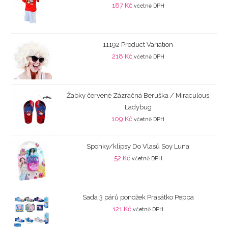
187
Kč
včetně DPH
11192 Product Variation
218
Kč
včetně DPH
Žabky červené Zázračná Beruška / Miraculous
Ladybug
109
Kč
včetně DPH
Sponky/klipsy Do Vlasů Soy Luna
52
Kč
včetně DPH
Sada 3 párů ponožek Prasátko Peppa
121
Kč
včetně DPH