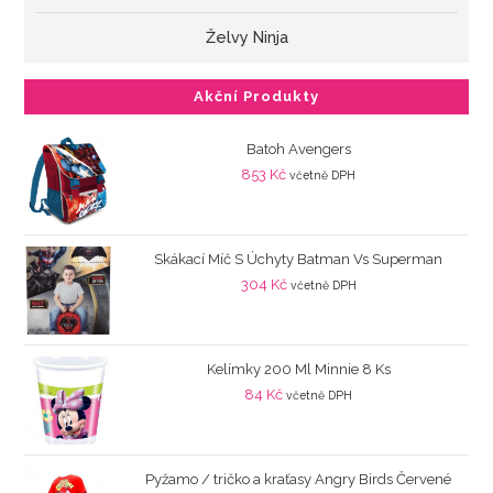
Želvy Ninja
Akční Produkty
Batoh Avengers
853
Kč
včetně DPH
Skákací Míč S Úchyty Batman Vs Superman
304
Kč
včetně DPH
Kelímky 200 Ml Minnie 8 Ks
84
Kč
včetně DPH
Pyžamo / tričko a kraťasy Angry Birds Červené