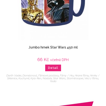
Jumbo hrnek Star Wars 450 ml
66
Kč
včetně DPH
Detail
Darth Vader
,
Domácnost
,
Filmové postavy
,
Filmy / Hry
,
Hrané filmy
,
Hrnky /
Sklenice
,
Kuchyně
,
Kylo Ren
,
Nádobí
,
Star Wars
,
Stormtrooper
,
Veci z filmu
,
Yoda