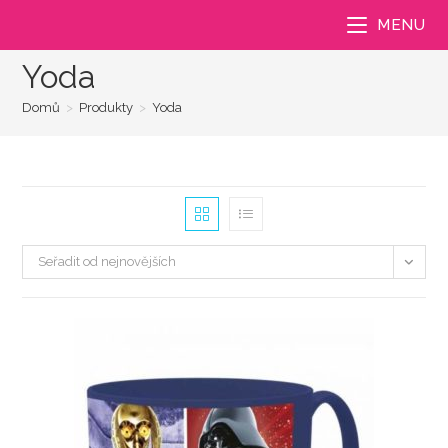
Přejít
MENU
k
obsahu
Yoda
Domů
>
Produkty
>
Yoda
Seřadit od nejnovějších