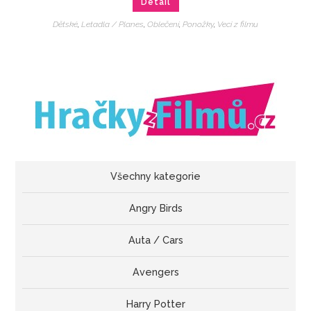
Detail
Dětské
,
Letadla / Planes
,
Oblečení
,
Ponožky
,
Veci z filmu
Všechny kategorie
Angry Birds
Auta / Cars
Avengers
Harry Potter