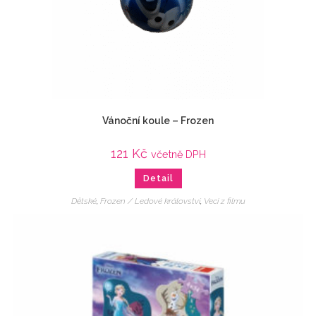
Vánoční koule – Frozen
121
Kč
včetně DPH
Detail
Dětské
,
Frozen / Ledové království
,
Veci z filmu