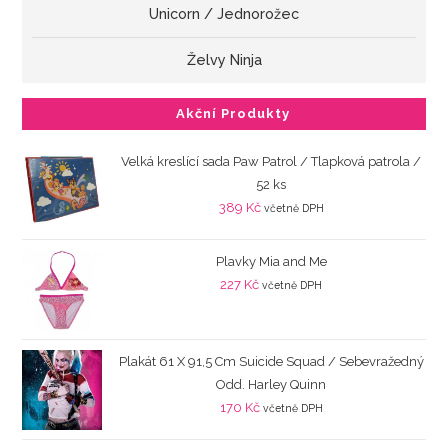
Unicorn / Jednorožec
Želvy Ninja
Akční Produkty
Velká kreslící sada Paw Patrol / Tlapková patrola /
52 ks
389
Kč
včetně DPH
Plavky Mia and Me
227
Kč
včetně DPH
Plakát 61 X 91,5 Cm Suicide Squad / Sebevražedný
Odd. Harley Quinn
170
Kč
včetně DPH