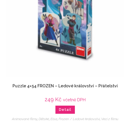
Puzzle 4×54 FROZEN – Ledové království – Přátelství
249
Kč
včetně DPH
Detail
Animované filmy
,
Dětské
,
Elsa
,
Frozen / Ledové království
,
Veci z filmu