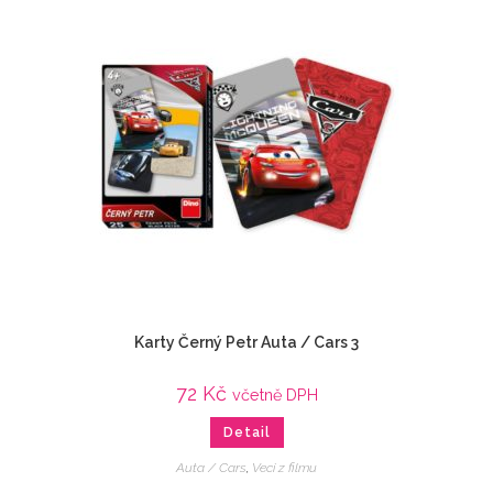
Karty Černý Petr Auta / Cars 3
72
Kč
včetně DPH
Detail
Auta / Cars
,
Veci z filmu