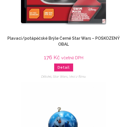
Plavací/potápěčské Brýle Černé Star Wars – POŠKOZENÝ
OBAL
176
Kč
včetně DPH
Detail
Dětské
,
Star Wars
,
Veci z filmu