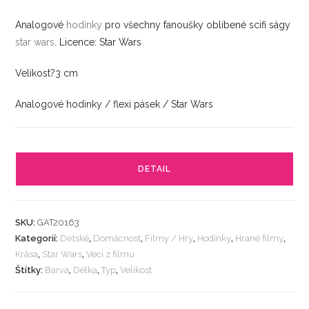
Analogové
hodinky
pro všechny fanoušky oblíbené scifi ságy
star wars
. Licence: Star Wars
Velikost?3 cm
Analogové hodinky / flexi pásek / Star Wars
DETAIL
SKU:
GAT20163
Kategorií:
Dětské
,
Domácnost
,
Filmy / Hry
,
Hodinky
,
Hrané filmy
,
Krása
,
Star Wars
,
Veci z filmu
Štítky:
Barva
,
Délka
,
Typ
,
Velikost