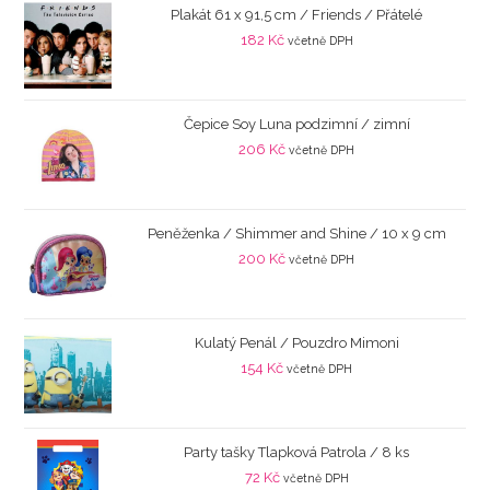
Plakát 61 x 91,5 cm / Friends / Přátelé
182
Kč
včetně DPH
Čepice Soy Luna podzimní / zimní
206
Kč
včetně DPH
Peněženka / Shimmer and Shine / 10 x 9 cm
200
Kč
včetně DPH
Kulatý Penál / Pouzdro Mimoni
154
Kč
včetně DPH
Party tašky Tlapková Patrola / 8 ks
72
Kč
včetně DPH