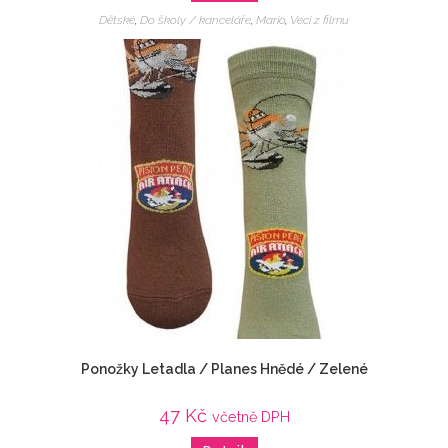
Dětské
,
Do školy / kanceláře
,
Mario
,
Veci z filmu
Ponožky Letadla / Planes Hnědé / Zelené
47
Kč
včetně DPH