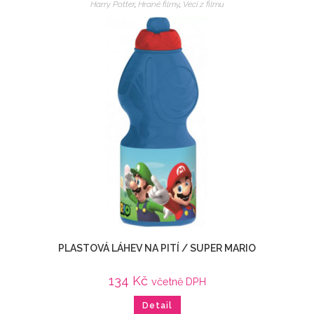
Harry Potter
,
Hrané filmy
,
Veci z filmu
PLASTOVÁ LÁHEV NA PITÍ / SUPER MARIO
134
Kč
včetně DPH
Detail