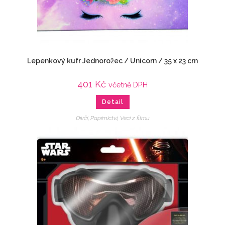
Lepenkový kufr Jednorožec / Unicorn / 35 x 23 cm
401
Kč
včetně DPH
Detail
Dívčí
,
Papírnictví
,
Veci z filmu