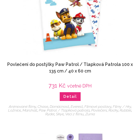
Povlečení do postýlky Paw Patrol / Tlapková Patrola 100 x
135 cm / 40 x 60 cm
731
Kč
včetně DPH
Detail
Animované filmy
,
Chase
,
Domácnost
,
Everest
,
Filmové postavy
,
Filmy / Hry
,
Ložnice
,
Marshall
,
Paw Patrol / Tlapková patrola
,
Povlečení
,
Rocky
,
Rubble
,
Ryder
,
Skye
,
Veci z filmu
,
Zuma