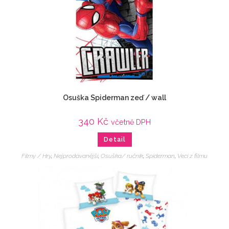
Osuška Spiderman zeď / wall
340
Kč
včetně DPH
Detail
Filmy / Hry
,
Nejprodávanější
,
Osuška/ ručník
,
Spiderman
,
Veci z filmu