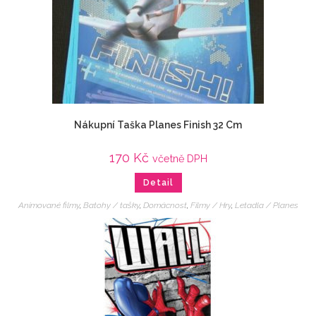
Nákupní Taška Planes Finish 32 Cm
170
Kč
včetně DPH
Detail
Animované filmy
,
Batohy / tašky
,
Domácnost
,
Filmy / Hry
,
Letadla / Planes