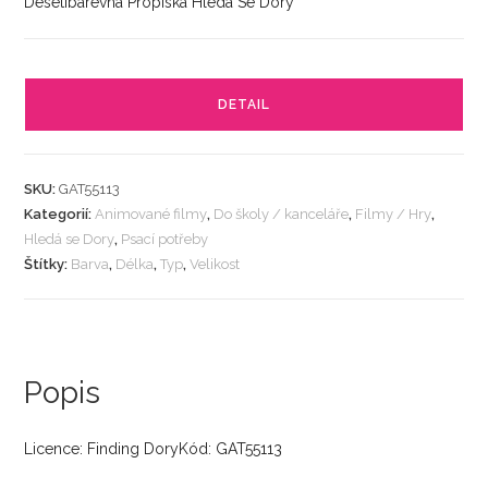
Desetibarevná Propiska Hledá Se Dory
DETAIL
SKU:
GAT55113
Kategorií:
Animované filmy
,
Do školy / kanceláře
,
Filmy / Hry
,
Hledá se Dory
,
Psací potřeby
Štítky:
Barva
,
Délka
,
Typ
,
Velikost
Popis
Licence: Finding DoryKód: GAT55113