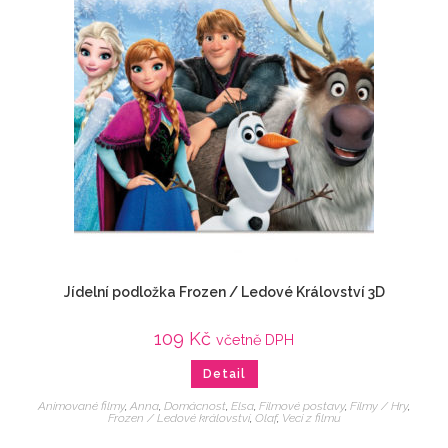
Jídelní podložka Frozen / Ledové Království 3D
109
Kč
včetně DPH
Detail
Animované filmy
,
Anna
,
Domácnost
,
Elsa
,
Filmové postavy
,
Filmy / Hry
,
Frozen / Ledové království
,
Olaf
,
Veci z filmu