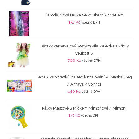
Čarodějnická Hůlka Se Zvukem A Světlem
157
Kč
včetně DPH
Dětský karnevalový kostým víla Zelenka s křídly
velikost S
706
Kč
včetně DPH
Sada 3 ks obrázků na zeď k malování PJ Masks Greg
/ Amaya / Connor
140
Kč
včetně DPH
Pálky Plastové S Míčkem Mimoňové / Mimoni
171
Kč
včetně DPH