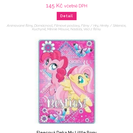
145
Kč
včetně DPH
Detail
Animované filmy
,
Domácnost
,
Filmové postavy
,
Filmy / Hry
,
Hrnky / Sklenice
,
Kuchyně
,
Minnie Mouse
,
Nádobí
,
Veci z filmu
Fleecová Deka My Little Pony