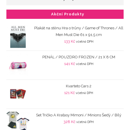
Akční Produkty
Plakát na stěnu Hra o trůny / Game of Thrones / All
Men Must Die 61 x 91,5 cm
133
Kč
včetně DPH
PENÁL / POUZDRO FROZEN / 21 X 8 CM
141
Kč
včetně DPH
Kvarteto Cars 2
121
Kč
včetně DPH
Set Tričko A Kraťasy Mimoni / Minions Šedý / Bílý
328
Kč
včetně DPH