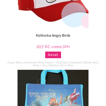
Kšiltovka Angry Birds
207
Kč
včetně DPH
Detail
Angry Birds
,
Animované filmy
,
Čepice / Kšiltovky
,
Chlapecké
,
Dětské
,
Dívčí
,
Filmy / Hry
,
Oblečení
,
Veci z filmu