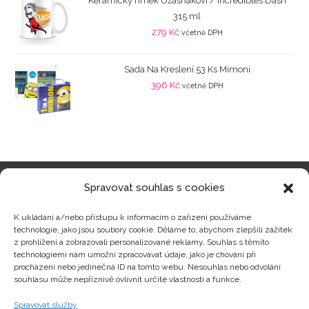
Keramický hrnek Úžasňákovi / Incredibles Dash
315 ml
279
Kč
včetně DPH
Sada Na Kreslení 53 Ks Mimoni
396
Kč
včetně DPH
Spravovat souhlas s cookies
Kategorie produktů
K ukládání a/nebo přístupu k informacím o zařízení používáme
technologie, jako jsou soubory cookie. Děláme to, abychom zlepšili zážitek
z prohlížení a zobrazovali personalizované reklamy. Souhlas s těmito
technologiemi nám umožní zpracovávat údaje, jako je chování při
procházení nebo jedinečná ID na tomto webu. Nesouhlas nebo odvolání
Zajímavosti
souhlasu může nepříznivě ovlivnit určité vlastnosti a funkce.
Spravovat služby