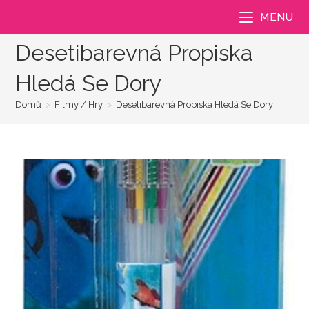
Přejít
MENU
k
obsahu
Desetibarevná Propiska
Hledá Se Dory
Domů
>
Filmy / Hry
>
Desetibarevná Propiska Hledá Se Dory