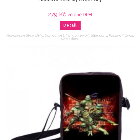
279
Kč
včetně DPH
Detail
Animované filmy
,
Deky
,
Domácnost
,
Filmy / Hry
,
My little pony
,
Podzim / Zima
,
Veci z filmu