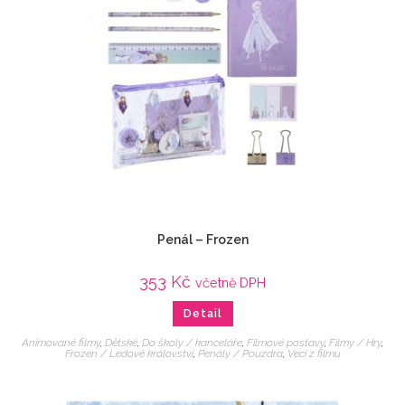
Penál – Frozen
353
Kč
včetně DPH
Detail
Animované filmy
,
Dětské
,
Do školy / kanceláře
,
Filmové postavy
,
Filmy / Hry
,
Frozen / Ledové království
,
Penály / Pouzdra
,
Veci z filmu