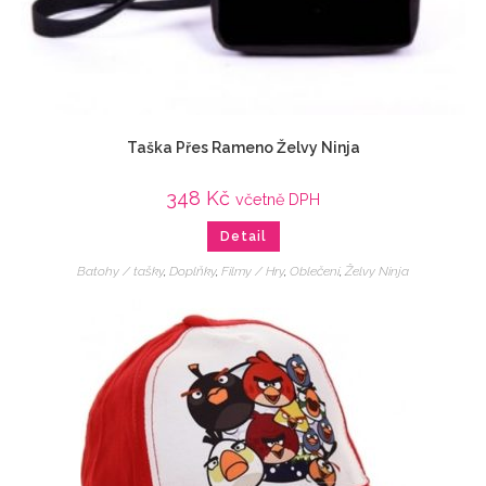
Taška Přes Rameno Želvy Ninja
348
Kč
včetně DPH
Detail
Batohy / tašky
,
Doplňky
,
Filmy / Hry
,
Oblečení
,
Želvy Ninja