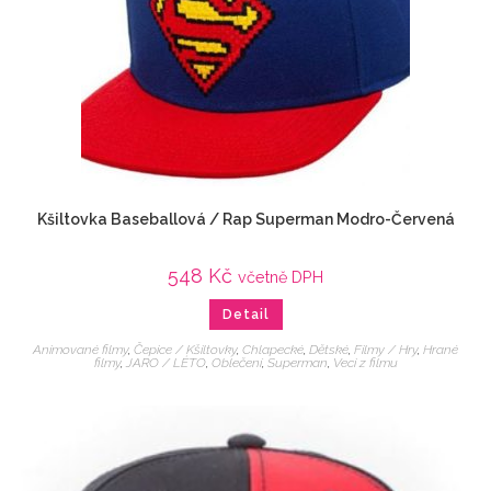
Kšiltovka Baseballová / Rap Superman Modro-Červená
548
Kč
včetně DPH
Detail
Animované filmy
,
Čepice / Kšiltovky
,
Chlapecké
,
Dětské
,
Filmy / Hry
,
Hrané
filmy
,
JARO / LÉTO
,
Oblečení
,
Superman
,
Veci z filmu