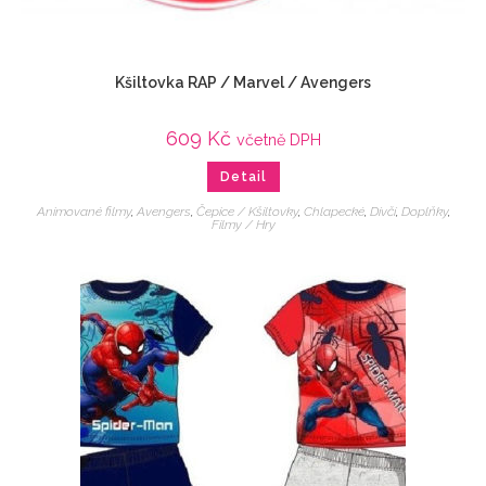
Kšiltovka RAP / Marvel / Avengers
609
Kč
včetně DPH
Detail
Animované filmy
,
Avengers
,
Čepice / Kšiltovky
,
Chlapecké
,
Dívčí
,
Doplňky
,
Filmy / Hry