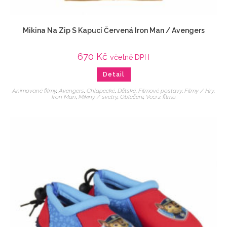
Mikina Na Zip S Kapucí Červená Iron Man / Avengers
670
Kč
včetně DPH
Detail
Animované filmy
,
Avengers
,
Chlapecké
,
Dětské
,
Filmové postavy
,
Filmy / Hry
,
Iron Man
,
Mikiny / svetry
,
Oblečení
,
Veci z filmu