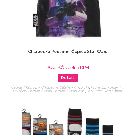
Chlapecká Podzimní Čepice Star Wars
200
Kč
včetně DPH
Detail
Čepice / Kšiltovky
,
Chlapecké
,
Dětské
,
Filmy / Hry
,
Hrané filmy
,
Novinky
,
Oblečení
,
Podzim / Zima
,
Podzim / Zima 2018
,
Star Wars
,
Veci z filmu