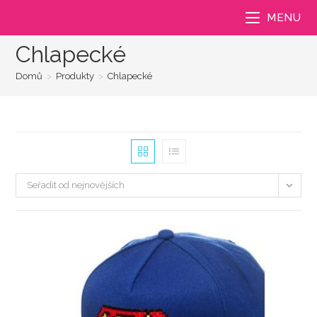
Přejít
MENU
k
obsahu
Chlapecké
Domů
>
Produkty
>
Chlapecké
Seřadit od nejnovějších