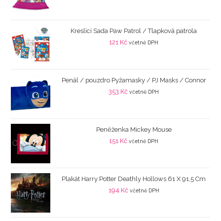
Kreslící Sada Paw Patrol / Tlapková patrola
121
Kč
včetně DPH
Penál / pouzdro Pyžamasky / PJ Masks / Connor
353
Kč
včetně DPH
Peněženka Mickey Mouse
151
Kč
včetně DPH
Plakát Harry Potter Deathly Hollows 61 X 91,5 Cm
194
Kč
včetně DPH