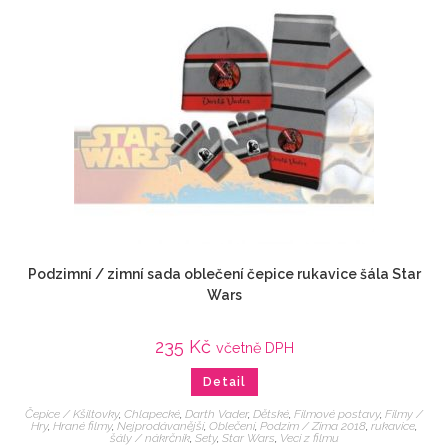
Podzimní / zimní sada oblečení čepice rukavice šála Star
Wars
235
Kč
včetně DPH
Detail
Čepice / Kšiltovky
,
Chlapecké
,
Darth Vader
,
Dětské
,
Filmové postavy
,
Filmy /
Hry
,
Hrané filmy
,
Nejprodávanější
,
Oblečení
,
Podzim / Zima 2018
,
rukavice
,
šály / nákrčník
,
Sety
,
Star Wars
,
Veci z filmu