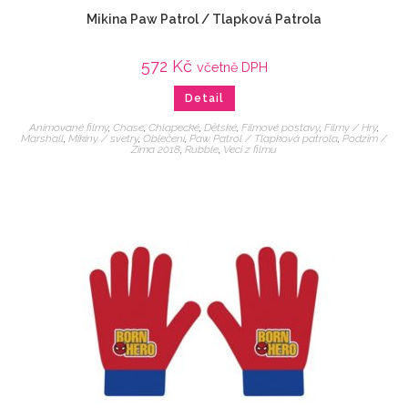
Mikina Paw Patrol / Tlapková Patrola
572
Kč
včetně DPH
Detail
Animované filmy
,
Chase
,
Chlapecké
,
Dětské
,
Filmové postavy
,
Filmy / Hry
,
Marshall
,
Mikiny / svetry
,
Oblečení
,
Paw Patrol / Tlapková patrola
,
Podzim /
Zima 2018
,
Rubble
,
Veci z filmu