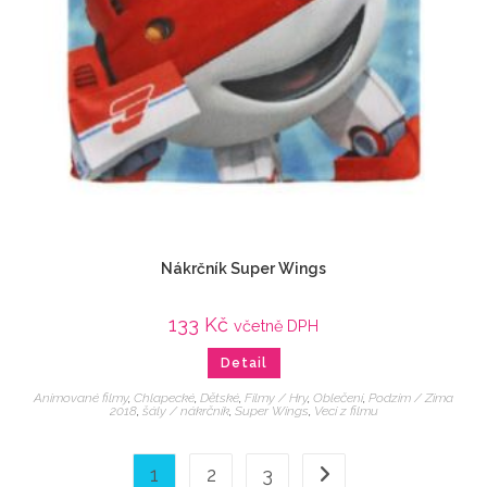
Nákrčník Super Wings
133
Kč
včetně DPH
Detail
Animované filmy
,
Chlapecké
,
Dětské
,
Filmy / Hry
,
Oblečení
,
Podzim / Zima
2018
,
šály / nákrčník
,
Super Wings
,
Veci z filmu
1
2
3