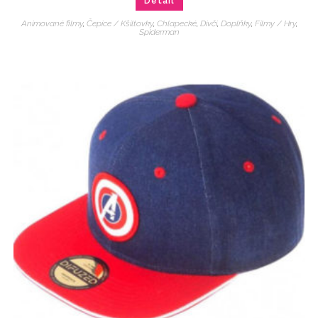
Detail
Animované filmy
,
Čepice / Kšiltovky
,
Chlapecké
,
Dívčí
,
Doplňky
,
Filmy / Hry
,
Spiderman