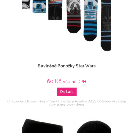
Bavlněné Ponožky Star Wars
60
Kč
včetně DPH
Detail
Chlapecké
,
Dětské
,
Filmy / Hry
,
Hrané filmy
,
Kolekce 2019
,
Oblečení
,
Ponožky
,
Star Wars
,
Veci z filmu