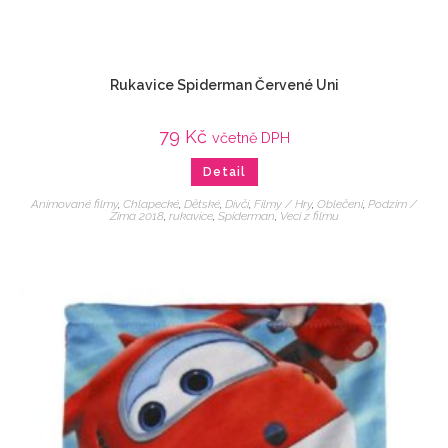
Rukavice Spiderman Červené Uni
79
Kč
včetně DPH
Detail
Animované filmy
,
Chlapecké
,
Dětské
,
Dívčí
,
Filmy / Hry
,
Oblečení
,
Podzim /
Zima 2018
,
rukavice
,
Spiderman
,
Veci z filmu