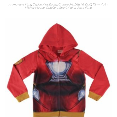
Animované filmy
,
Čepice / Kšiltovky
,
Chlapecké
,
Dětské
,
Dívčí
,
Filmy / Hry
,
Mickey Mouse
,
Oblečení
,
Sport / léto
,
Veci z filmu