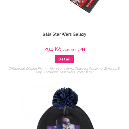
Šála Star Wars Galaxy
294
Kč
včetně DPH
Detail
Chlapecké
,
Dětské
,
Filmy / Hry
,
Hrané filmy
,
Oblečení
,
Podzim / Zima 2018
,
šály / nákrčník
,
Star Wars
,
Veci z filmu