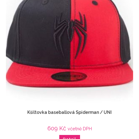
Kšiltovka baseballová Spiderman / UNI
609
Kč
včetně DPH