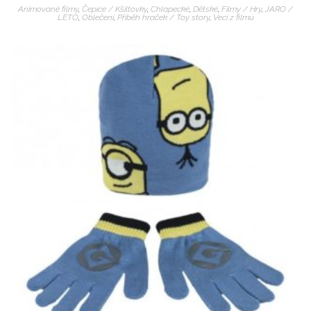
Animované filmy
,
Čepice / Kšiltovky
,
Chlapecké
,
Dětské
,
Filmy / Hry
,
JARO /
LÉTO
,
Oblečení
,
Příběh hraček / Toy story
,
Veci z filmu