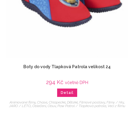
Boty do vody Tlapková Patrola velikost 24
294
Kč
včetně DPH
Detail
Animované filmy
,
Chase
,
Chlapecké
,
Dětské
,
Filmové postavy
,
Filmy / Hry
,
JARO / LÉTO
,
Oblečení
,
Obuv
,
Paw Patrol / Tlapková patrola
,
Veci z filmu