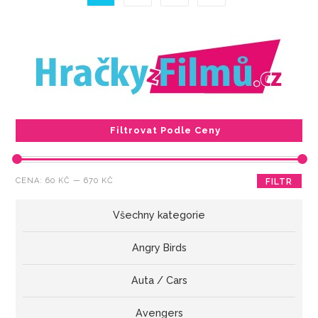
Filtrovat Podle Ceny
Minimální
Maximální
CENA:
60 KČ
—
670 KČ
FILTR
cena
cena
Všechny kategorie
Angry Birds
Auta / Cars
Avengers