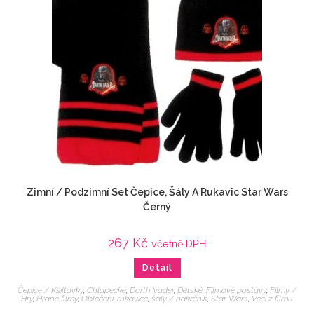
Zimní / Podzimní Set Čepice, Šály A Rukavic Star Wars
Černý
267
Kč
včetně DPH
Detail
Čepice / Kšiltovky
,
Chlapecké
,
Darth Vader
,
Dětské
,
Filmové postavy
,
Filmy /
Hry
,
Hrané filmy
,
Oblečení
,
rukavice
,
šály / nákrčník
,
Star Wars
,
Veci z filmu