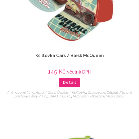
Kšiltovka Cars / Blesk McQueen
145
Kč
včetně DPH
Detail
Animované filmy
,
Auta / Cars
,
Čepice / Kšiltovky
,
Chlapecké
,
Dětské
,
Filmové
postavy
,
Filmy / Hry
,
JARO / LÉTO
,
McQueen
,
Oblečení
,
Veci z filmu