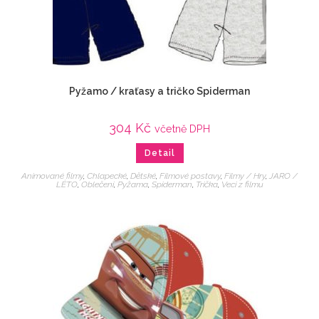
Pyžamo / kraťasy a tričko Spiderman
304
Kč
včetně DPH
Detail
Animované filmy
,
Chlapecké
,
Dětské
,
Filmové postavy
,
Filmy / Hry
,
JARO /
LÉTO
,
Oblečení
,
Pyžama
,
Spiderman
,
Trička
,
Veci z filmu